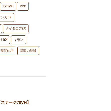
128VH
PVP
ンカEX
タイタニアEX
トEX
マモン
星間の塔
星間の禁域
ステージ78VH】