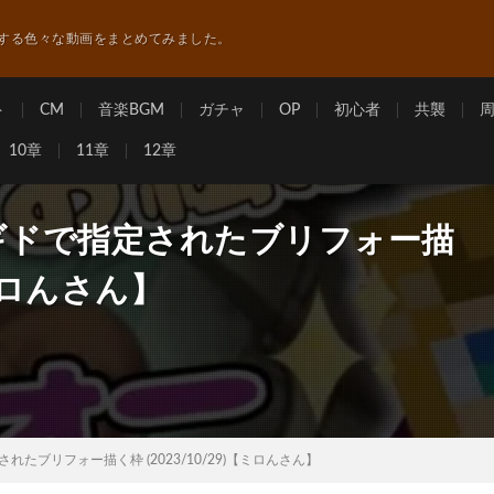
する色々な動画をまとめてみました。
ト
CM
音楽BGM
ガチャ
OP
初心者
共襲
10章
11章
12章
ギドで指定されたブリフォー描
【ミロんさん】
れたブリフォー描く枠 (2023/10/29)【ミロんさん】