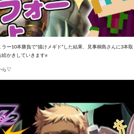
ラー10本勝負で“描けメギド”した結果、見事桐島さんに3本
お絵かきしていきます✊
から▽