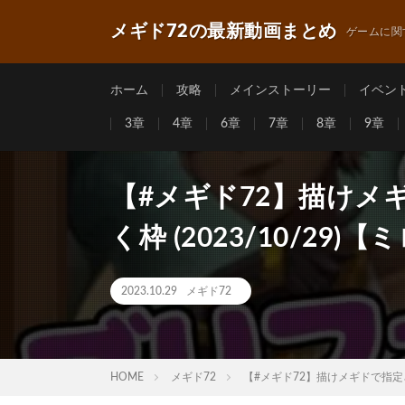
メギド72の最新動画まとめ
ゲームに関
ホーム
攻略
メインストーリー
イベン
3章
4章
6章
7章
8章
9章
【#メギド72】描けメ
く枠 (2023/10/29)
2023.10.29
メギド72
HOME
メギド72
【#メギド72】描けメギドで指定さ