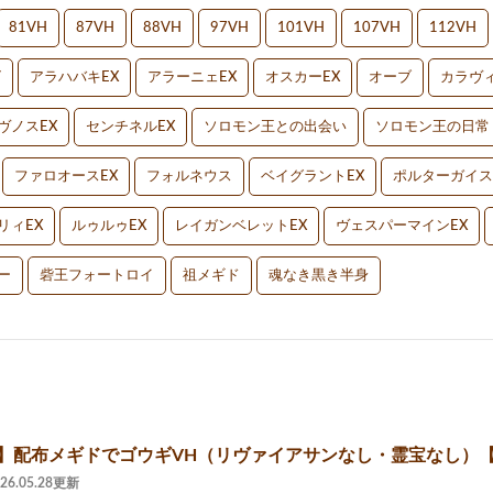
81VH
87VH
88VH
97VH
101VH
107VH
112VH
V
アラハバキEX
アラーニェEX
オスカーEX
オーブ
カラヴィ
ヴノスEX
センチネルEX
ソロモン王との出会い
ソロモン王の日常
ファロオースEX
フォルネウス
ベイグラントEX
ポルターガイス
リィEX
ルゥルゥEX
レイガンベレットEX
ヴェスパーマインEX
ー
砦王フォートロイ
祖メギド
魂なき黒き半身
2】配布メギドでゴウギVH（リヴァイアサンなし・霊宝なし）【
026.05.28更新