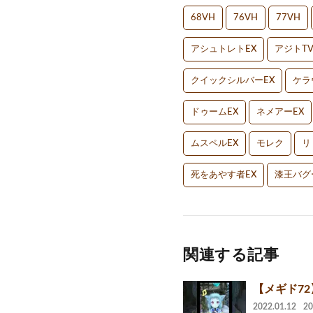
68VH
76VH
77VH
アシュトレトEX
アジトT
クイックシルバーEX
ケラ
ドゥームEX
ネメアーEX
ムスペルEX
モレク
リ
死をあやす者EX
漆王バグ
関連する記事
【メギド7
2022.01.12
2