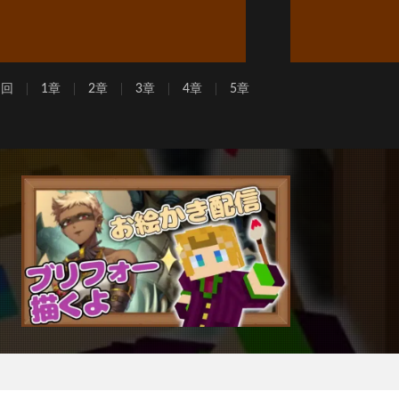
周回
1章
2章
3章
4章
5章