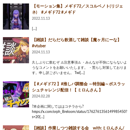
【モーション集】メギド72／スコルベノト(リジェ
ネ) #メギド72 #メギド
2022.11.13
[…]
【雑談】だらだら飲酒して雑談【魔ヶ月にーな】
#vtuber
2024.11.13
久しぶりに飲むぞ ⚠️注意事項⚠️ ・みんなが不快にならないよ
うなコメントをお願いいたします。 ・荒らし対策しておりま
す。申し訳ございません。 Twi[…]
【 #メギド72 】#推しパ調整会 ～特別編～ボスラッ
シュチャレンジ配信！【 ミロんさん 】
2024.02.28
?本企画に関してははコチラから?
https://x.com/orph_Breloom/status/1762761356149985450?
s=20[…]
【雑談】作業しつつ雑談する会 with:ミロんさん/