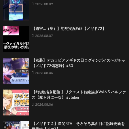
2026.08.09
【迫害…（泣）】初見実況#68【メギド72】
2026.08.07
【衣装】デカラビアメギドの日ログインボイス〜ガチャ
【メギド72備忘録】#33
2026.08.06
【#お絵描き配信 】リクエストお絵描きVol.6.5 ハルファ
ス【魔ヶ月にーな】 #vtuber
2026.08.06
【メギド７２】星間RTA そろそろ真面目に記録更新を