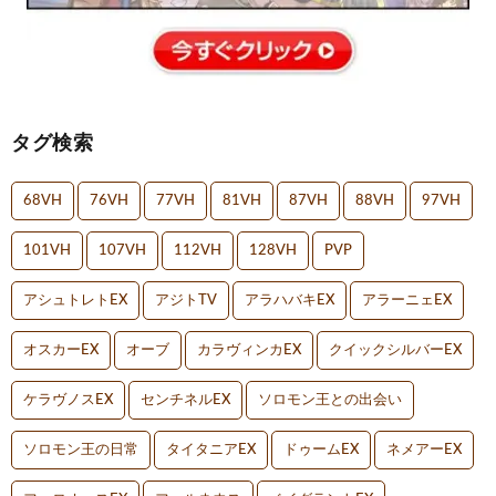
タグ検索
68VH
76VH
77VH
81VH
87VH
88VH
97VH
101VH
107VH
112VH
128VH
PVP
アシュトレトEX
アジトTV
アラハバキEX
アラーニェEX
オスカーEX
オーブ
カラヴィンカEX
クイックシルバーEX
ケラヴノスEX
センチネルEX
ソロモン王との出会い
ソロモン王の日常
タイタニアEX
ドゥームEX
ネメアーEX