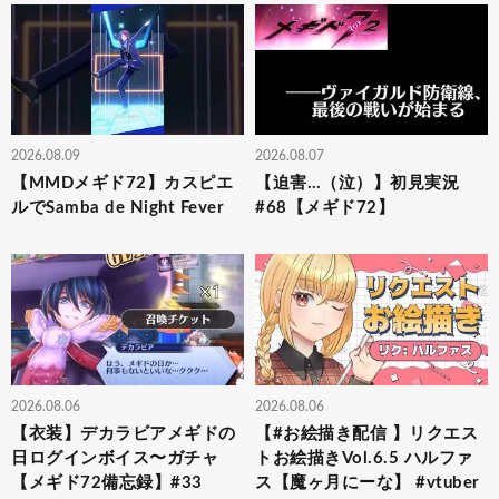
2026.08.09
2026.08.07
【MMDメギド72】カスピエ
【迫害…（泣）】初見実況
ルでSamba de Night Fever
#68【メギド72】
2026.08.06
2026.08.06
【衣装】デカラビアメギドの
【#お絵描き配信 】リクエス
日ログインボイス〜ガチャ
トお絵描きVol.6.5 ハルファ
【メギド72備忘録】#33
ス【魔ヶ月にーな】 #vtuber