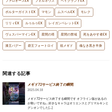
ファロオースEX
フォルネウス
ベイグラントEX
ポルターガイストEX
マモン
ムスペルEX
モレク
リリィEX
ルゥルゥEX
レイガンベレットEX
ヴェスパーマインEX
星間の塔
星間の禁域
死をあやす者EX
漆王バグー
砦王フォートロイ
祖メギド
魂なき黒き半身
関連する記事
メギド72サービス終了の瞬間
2025.04.18
メギド72サービス終了する瞬間です オフライン版があるの
が救いですね… 好きなキャラはオリエンスとグリマルキンと
グシオンでした[…]