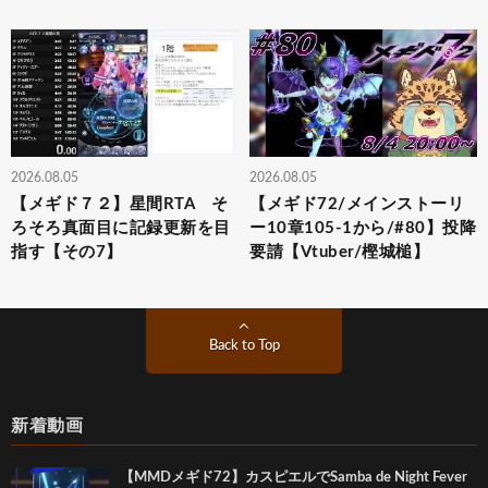
2026.08.05
2026.08.05
【メギド７２】星間RTA そ
【メギド72/メインストーリ
ろそろ真面目に記録更新を目
ー10章105-1から/#80】投降
指す【その7】
要請【Vtuber/樫城槌】
Back to Top
新着動画
【MMDメギド72】カスピエルでSamba de Night Fever