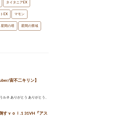
タイタニアEX
トEX
マモン
星間の塔
星間の禁域
ber/宙不二キリン】
うルネ ありがとう ありがとう、
ｖｏｌ.1 31VH『アス