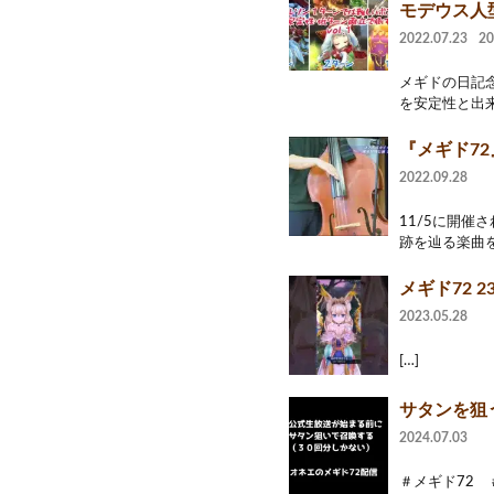
モデウス人
2022.07.23
2
メギドの日記
を安定性と出来
『メギド72
2022.09.28
11/5に開
跡を辿る楽曲を
メギド72 230
2023.05.28
[…]
サタンを狙
2024.07.03
＃メギド72 