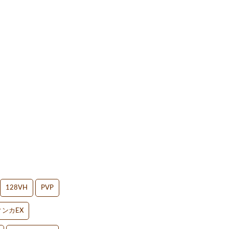
128VH
PVP
ンカEX