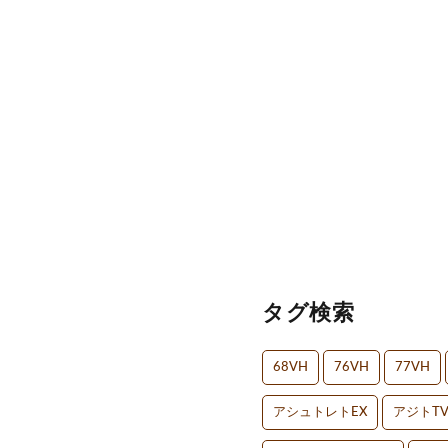
タグ検索
68VH
76VH
77VH
アシュトレトEX
アジトT