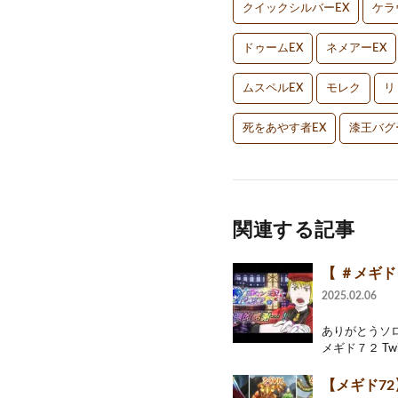
クイックシルバーEX
ケラ
ドゥームEX
ネメアーEX
ムスペルEX
モレク
リ
死をあやす者EX
漆王バグ
関連する記事
【 ＃メギド
2025.02.06
ありがとうソロ
メギド７２ Twitt
【メギド7