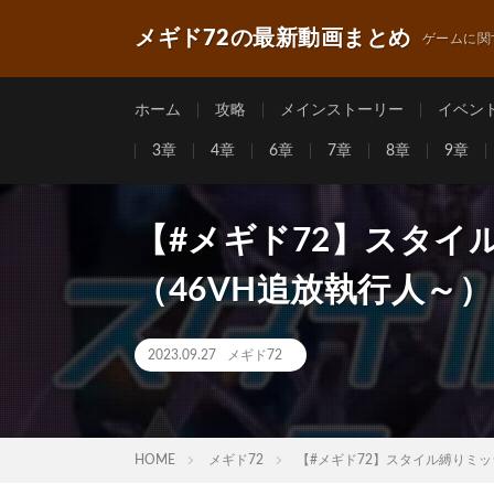
メギド72の最新動画まとめ
ゲームに関
ホーム
攻略
メインストーリー
イベン
3章
4章
6章
7章
8章
9章
【#メギド72】スタイ
（46VH追放執行人～
2023.09.27
メギド72
HOME
メギド72
【#メギド72】スタイル縛りミ