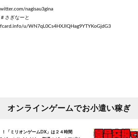
itter.com/nagisau3gina
# さぎなーと
ard.info/u/WN7qL0Cs4HXJlQHag9YTYKoGjdG3
オンラインゲームでお小遣い稼ぎ
T！！「ミリオンゲームDX」は２４時間