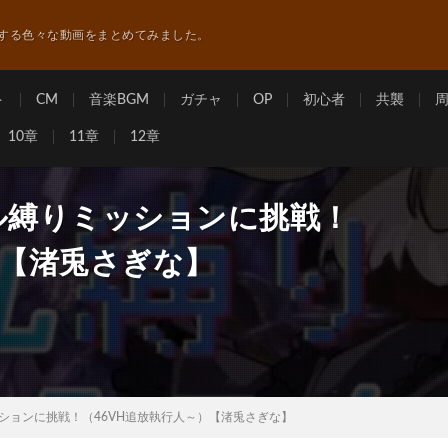
する色々な動画をまとめてみました。
ト
CM
音楽BGM
ガチャ
OP
初心者
共襲
10章
11章
12章
ル縛りミッションに挑戦！
）【渚兎さぎな】
ッションに挑戦！（46VH追放執行人～）【渚兎さぎな】