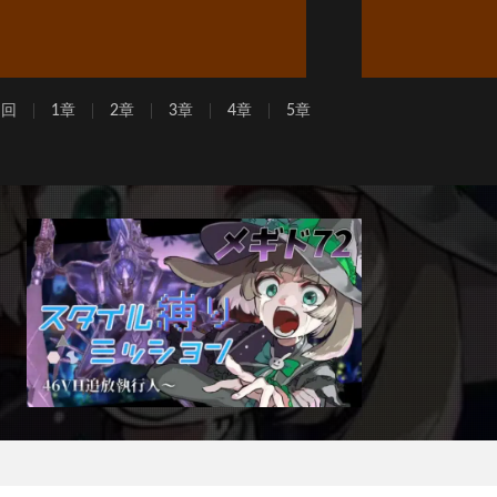
周回
1章
2章
3章
4章
5章