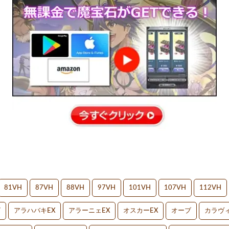
81VH
87VH
88VH
97VH
101VH
107VH
112VH
V
アラハバキEX
アラーニェEX
オスカーEX
オーブ
カラヴィ