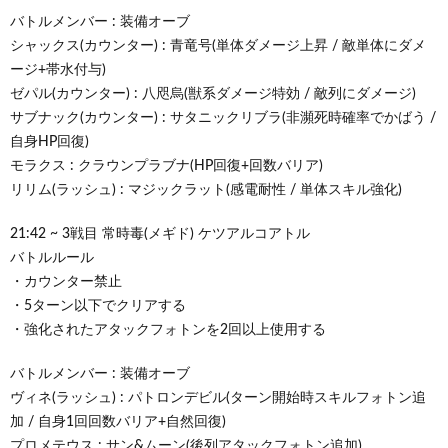
バトルメンバー : 装備オーブ
シャックス(カウンター) : 青竜号(単体ダメージ上昇 / 敵単体にダメ
ージ+帯水付与)
ゼパル(カウンター) : 八咫烏(獣系ダメージ特効 / 敵列にダメージ)
サブナック(カウンター) : サタニックリブラ(非瀕死時確率でかばう /
自身HP回復)
モラクス : クラウンプラブナ(HP回復+回数バリア)
リリム(ラッシュ) : マジックラット(感電耐性 / 単体スキル強化)
21:42 ~ 3戦目 常時毒(メギド) ケツアルコアトル
バトルルール
・カウンター禁止
・5ターン以下でクリアする
・強化されたアタックフォトンを2回以上使用する
バトルメンバー : 装備オーブ
ヴィネ(ラッシュ) : パトロンデビル(ターン開始時スキルフォトン追
加 / 自身1回回数バリア+自然回復)
プロメテウス : サン&ムーン(後列アタックフォトン追加)