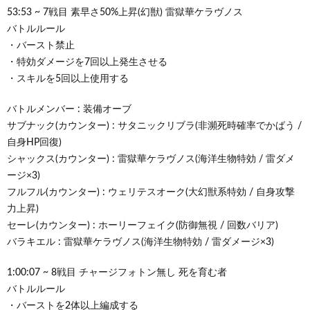
53:53 ~ 7戦目 素早さ50%上昇(幻獣) 雷獄華ケラヴノス
バトルルール
・バースト禁止
・特効ダメージを7回以上発生させる
・スキルを5回以上使用する
バトルメンバー : 装備オーブ
サブナック(カウンター) : サタニックリブラ(非瀕死時確率でかばう /
自身HP回復)
シャックス(カウンター) : 雷獄華ケラヴノス(海洋生物特効 / 雷ダメ
ージ×3)
フルフル(カウンター) : ウェリテスオーク(大幻獣系特効 / 自身攻撃
力上昇)
セーレ(カウンター) : ホーリーフェイク(防御無視 / 回数バリア)
バラキエル : 雷獄華ケラヴノス(海洋生物特効 / 雷ダメージ×3)
1:00:07 ~ 8戦目 チャージフォトン無し 死を育む者
バトルルール
・バーストを2体以上編成する