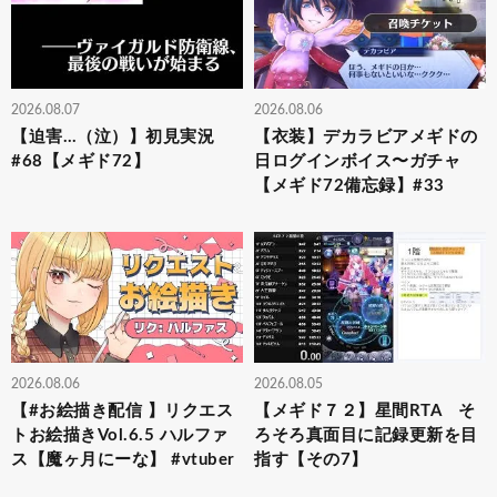
2026.08.07
2026.08.06
【迫害…（泣）】初見実況
【衣装】デカラビアメギドの
#68【メギド72】
日ログインボイス〜ガチャ
【メギド72備忘録】#33
2026.08.06
2026.08.05
【#お絵描き配信 】リクエス
【メギド７２】星間RTA そ
トお絵描きVol.6.5 ハルファ
ろそろ真面目に記録更新を目
ス【魔ヶ月にーな】 #vtuber
指す【その7】