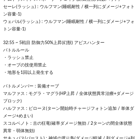
セーレ(ラッシュ) : ウルフマン(睡眠耐性 / 横一列にダメージ+フォト
ン容量-1)
ウェパル(ラッシュ) : ウルフマン(睡眠耐性 / 横一列にダメージ+フォ
トン容量-1)
32:55 ~ 5戦目 防御力50%上昇(幻獣) アビスハンター
バトルルール
・ラッシュ禁止
・オーブの技使用禁止
・地形を1回以上発生する
バトルメンバー : 装備オーブ
マルファス : モグラ・マグラ(HP上昇 / 全体状態異常治療+ダメージ
ブロック)
ハルファス : ピローヌ(ターン開始時チャージフォトン追加 / 単体ダ
メージ+めまい)
スコルベノト : 古の狂竜(確率ダメージ無効 / 2ターンの間全体状態
異常・弱体無効)
サキュバス(バースト) : 神域の渡り鳥(ダメージ軽減 / 列ダメージ+列