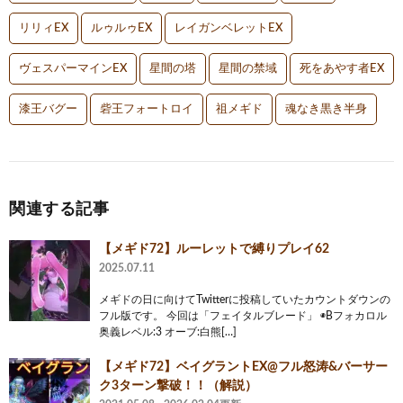
リリィEX
ルゥルゥEX
レイガンベレットEX
ヴェスパーマインEX
星間の塔
星間の禁域
死をあやす者EX
漆王バグー
砦王フォートロイ
祖メギド
魂なき黒き半身
関連する記事
【メギド72】ルーレットで縛りプレイ62
2025.07.11
メギドの日に向けてTwitterに投稿していたカウントダウンの
フル版です。 今回は「フェイタルブレード」 ◉Bフォカロル
奥義レベル:3 オーブ:白熊[…]
【メギド72】ベイグラントEX@フル怒涛&バーサー
ク3ターン撃破！！（解説）