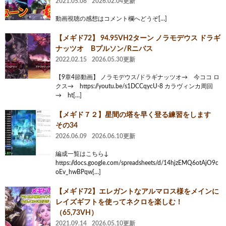
2021.05.08
2026.02.04更新
動画視聴の感想はコメント欄へどうぞ[…]
【メギド72】 94.95VH2ターン ノラモデウス ドラギ
ナッツオ Bプルソン/Rニバス
2022.02.15
2026.05.30更新
【9章4節動画】 ノラモデウス/ドラギナッツオ→ 今ココ ロ
クス→ https://youtu.be/s1DCCqycU-8 カラヴィンカ周回
→ ht[…]
【メギド７２】星間の塔を早く登る練習をします
その34
2026.06.09
2026.06.10更新
編成一覧はこちら↓
https://docs.google.com/spreadsheets/d/14hjzEMQ6otAjO9c
oEv_hwBPqw[…]
【メギド72】エレガントなアルマロス様をメインに
レイズギフトを使ってネクロを楽しむ！
（65,73VH）
2021.09.14
2026.05.10更新