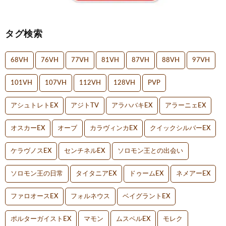
タグ検索
68VH
76VH
77VH
81VH
87VH
88VH
97VH
101VH
107VH
112VH
128VH
PVP
アシュトレトEX
アジトTV
アラハバキEX
アラーニェEX
オスカーEX
オーブ
カラヴィンカEX
クイックシルバーEX
ケラヴノスEX
センチネルEX
ソロモン王との出会い
ソロモン王の日常
タイタニアEX
ドゥームEX
ネメアーEX
ファロオースEX
フォルネウス
ベイグラントEX
ポルターガイストEX
マモン
ムスペルEX
モレク