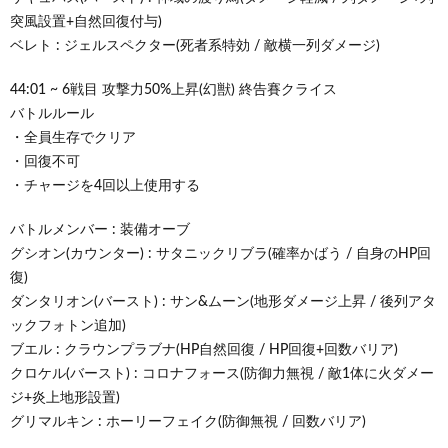
突風設置+自然回復付与)
ベレト : ジェルスペクター(死者系特効 / 敵横一列ダメージ)
44:01 ~ 6戦目 攻撃力50%上昇(幻獣) 終告賽クライス
バトルルール
・全員生存でクリア
・回復不可
・チャージを4回以上使用する
バトルメンバー : 装備オーブ
グシオン(カウンター) : サタニックリブラ(確率かばう / 自身のHP回
復)
ダンタリオン(バースト) : サン&ムーン(地形ダメージ上昇 / 後列アタ
ックフォトン追加)
ブエル : クラウンプラブナ(HP自然回復 / HP回復+回数バリア)
クロケル(バースト) : コロナフォース(防御力無視 / 敵1体に火ダメー
ジ+炎上地形設置)
グリマルキン : ホーリーフェイク(防御無視 / 回数バリア)