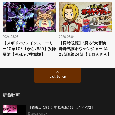
2026.08.05
2026.08.04
【メギド72/メインストーリ
【同時視聴】“見る”大冒険！
ー10章105-1から/#80】投降
轟轟戦隊ボウケンジャー 第
要請【Vtuber/樫城槌】
23話&第24話【ミロんさん】
Back to Top
新着動画
【迫害…（泣）】初見実況#68【メギド72】
2026.08.07