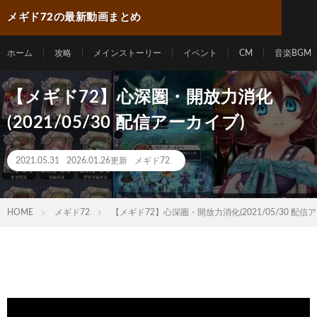
メギド72の最新動画まとめ
ホーム
攻略
メインストーリー
イベント
CM
音楽BGM
【メギド72】心深圏・開放力消化
(2021/05/30 配信アーカイブ)
2021.05.31
2026.01.26更新
メギド72
HOME
メギド72
【メギド72】心深圏・開放力消化(2021/05/30 配信