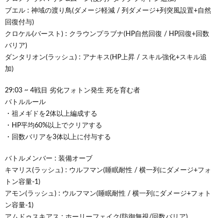
ブエル : 神域の渡り鳥(ダメージ軽減 / 列ダメージ+列突風設置+自然
回復付与)
クロケル(バースト) : クラウンプラブナ(HP自然回復 / HP回復+回数
バリア)
ダンタリオン(ラッシュ) : アナキス(HP上昇 / スキル強化+スキル追
加)
29:03 ~ 4戦目 劣化フォトン発生 死を育む者
バトルルール
・祖メギドを2体以上編成する
・HP平均60%以上でクリアする
・回数バリアを3体以上に付与する
バトルメンバー : 装備オーブ
キマリス(ラッシュ) : ウルフマン(睡眠耐性 / 横一列にダメージ+フォ
トン容量-1)
アモン(ラッシュ) : ウルフマン(睡眠耐性 / 横一列にダメージ+フォト
ン容量-1)
アムドゥスキアス : ホーリーフェイク(防御無視/回数バリア)