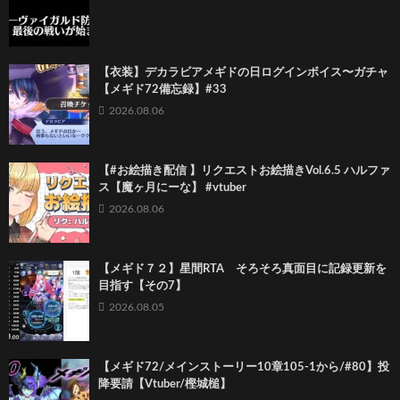
【衣装】デカラビアメギドの日ログインボイス〜ガチャ
【メギド72備忘録】#33
2026.08.06
【#お絵描き配信 】リクエストお絵描きVol.6.5 ハルファ
ス【魔ヶ月にーな】 #vtuber
2026.08.06
【メギド７２】星間RTA そろそろ真面目に記録更新を
目指す【その7】
2026.08.05
【メギド72/メインストーリー10章105-1から/#80】投
降要請【Vtuber/樫城槌】