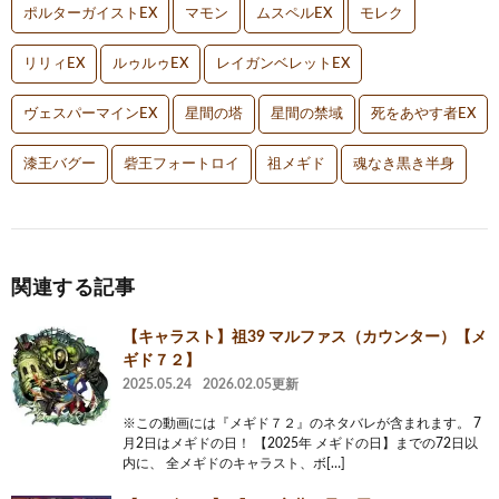
ポルターガイストEX
マモン
ムスペルEX
モレク
リリィEX
ルゥルゥEX
レイガンベレットEX
ヴェスパーマインEX
星間の塔
星間の禁域
死をあやす者EX
漆王バグー
砦王フォートロイ
祖メギド
魂なき黒き半身
関連する記事
【キャラスト】祖39 マルファス（カウンター）【メ
ギド７２】
2025.05.24
2026.02.05更新
※この動画には『メギド７２』のネタバレが含まれます。 7
月2日はメギドの日！ 【2025年 メギドの日】までの72日以
内に、 全メギドのキャラスト、ボ[…]