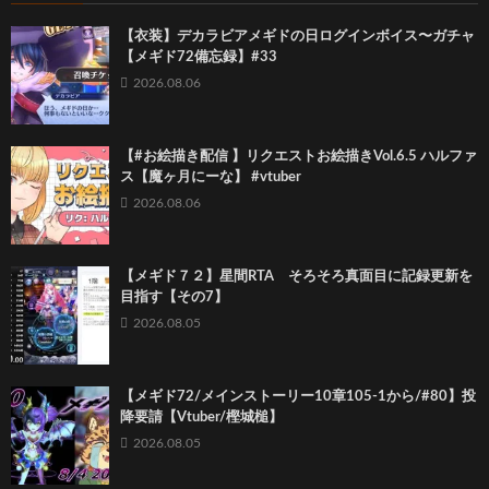
【衣装】デカラビアメギドの日ログインボイス〜ガチャ
【メギド72備忘録】#33
2026.08.06
【#お絵描き配信 】リクエストお絵描きVol.6.5 ハルファ
ス【魔ヶ月にーな】 #vtuber
2026.08.06
【メギド７２】星間RTA そろそろ真面目に記録更新を
目指す【その7】
2026.08.05
【メギド72/メインストーリー10章105-1から/#80】投
降要請【Vtuber/樫城槌】
2026.08.05