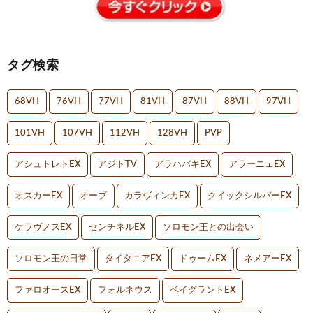
タグ検索
68VH
76VH
77VH
81VH
87VH
88VH
97VH
101VH
107VH
112VH
128VH
PVP
アシュトレトEX
アジトTV
アラハバキEX
アラーニェEX
オスカーEX
オーブ
カラヴィンカEX
クイックシルバーEX
ケラヴノスEX
センチネルEX
ソロモン王との出会い
ソロモン王の日常
タイタニアEX
ドゥームEX
ネメアーEX
ファロオースEX
フォルネウス
ベイグラントEX