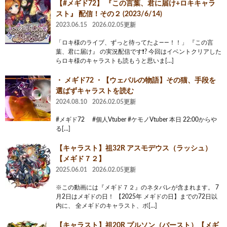
【#メギド72】 『この言葉、君に届け+ロキキャラ
スト』 配信！その２ (2023/6/14)
2023.06.15
2026.02.05更新
「ロキ様のライブ、ずっと待ってたよ――！！」 『この言
葉、君に届け』 の実況配信です❗? 今回はイベントクリアした
らロキ様のキャラストも読もうと思いま[…]
・ メギド72 ・【ウェパルの物語】その猫、手段を
選ばずキャラストを読む
2024.08.10
2026.02.05更新
#メギド72 #個人Vtuber #ケモノVtuber 本日 22:00からや
る[…]
【キャラスト】祖32R アスモデウス（ラッシュ）
【メギド７２】
2025.06.01
2026.02.05更新
※この動画には『メギド７２』のネタバレが含まれます。 7
月2日はメギドの日！ 【2025年 メギドの日】までの72日以
内に、 全メギドのキャラスト、ボ[…]
【キャラスト】祖20R プルソン（バースト）【メギ