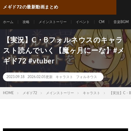
メギド72の最新動画まとめ
ホーム
攻略
メインストーリー
イベント
CM
音楽BGM
【実況】C・Bフォルネウスのキャラ
スト読んでいく【魔ヶ月にーな】#メ
ギド72 #vtuber
2023.09.18
2026.02.05更新
キャラスト
フォルネウス
HOME
メギド72
メインストーリー
キャラスト
【実況】C・B