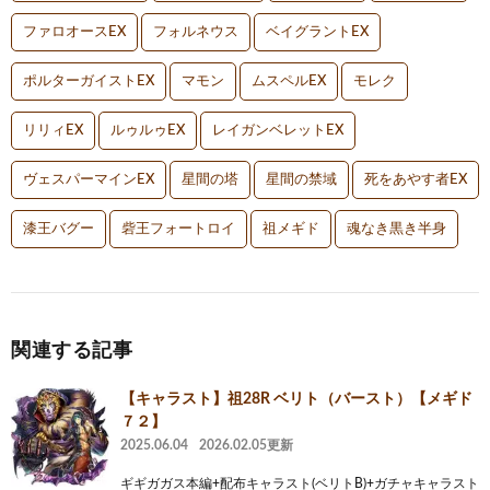
ファロオースEX
フォルネウス
ベイグラントEX
ポルターガイストEX
マモン
ムスペルEX
モレク
リリィEX
ルゥルゥEX
レイガンベレットEX
ヴェスパーマインEX
星間の塔
星間の禁域
死をあやす者EX
漆王バグー
砦王フォートロイ
祖メギド
魂なき黒き半身
関連する記事
【キャラスト】祖28R ベリト（バースト）【メギド
７２】
2025.06.04
2026.02.05更新
ギギガガス本編+配布キャラスト(ベリトB)+ガチャキャラスト