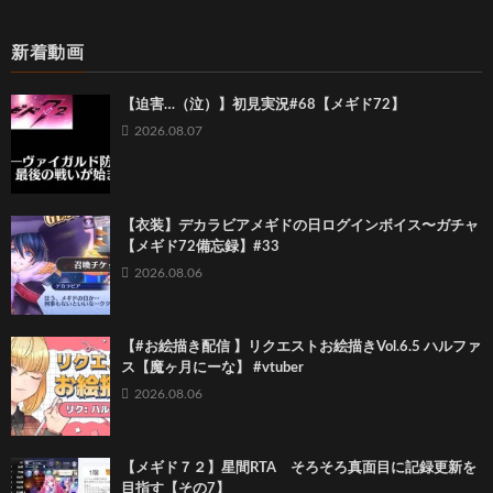
新着動画
【迫害…（泣）】初見実況#68【メギド72】
2026.08.07
【衣装】デカラビアメギドの日ログインボイス〜ガチャ
【メギド72備忘録】#33
2026.08.06
【#お絵描き配信 】リクエストお絵描きVol.6.5 ハルファ
ス【魔ヶ月にーな】 #vtuber
2026.08.06
【メギド７２】星間RTA そろそろ真面目に記録更新を
目指す【その7】