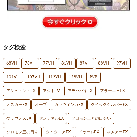
タグ検索
68VH
76VH
77VH
81VH
87VH
88VH
97VH
101VH
107VH
112VH
128VH
PVP
アシュトレトEX
アジトTV
アラハバキEX
アラーニェEX
オスカーEX
オーブ
カラヴィンカEX
クイックシルバーEX
ケラヴノスEX
センチネルEX
ソロモン王との出会い
ソロモン王の日常
タイタニアEX
ドゥームEX
ネメアーEX