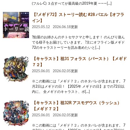
(フルレC) ３点すべてが最高級の2019年夏 ———[…]
【?メギド72】ストーリー読む #28 バエル【オフラ
イン】
2025.05.12
2026.06.18更新
?飴屋のお姉さんのチトセサクマと申します！ のんびり遊ん
でる様子をお届けしていきます。 ?主にオフライン版メギド
72のキャラストーリーを読み進めたいと[…]
【キャラスト】祖31 フォラス（バースト）【メギド
７２】
2025.06.01
2026.02.05更新
※この動画には『メギド７２』のネタバレが含まれます。 7
月2日はメギドの日！ 【2025年 メギドの日】までの72日以
内に、 全メギドのキャラスト、ボ[…]
【キャラスト】祖32R アスモデウス（ラッシュ）
【メギド７２】
2025.06.01
2026.02.05更新
※この動画には『メギド７２』のネタバレが含まれます。 7