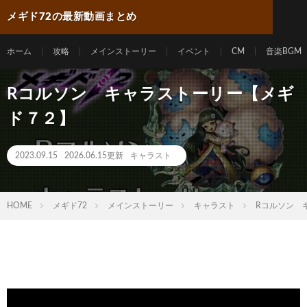
メギド72の最新動画まとめ
ホーム
攻略
メインストーリー
イベント
CM
音楽BGM
Rコルソン キャラストーリー【メギ
ド７２】
2023.09.15
2026.06.15更新
キャラスト
HOME
メギド72
メインストーリー
キャラスト
Rコルソン 