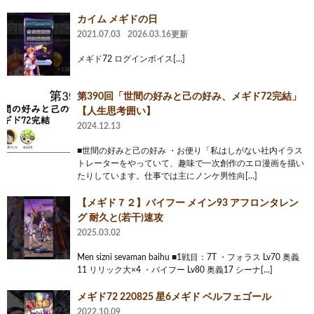
カイム メギドの日
2021.07.03
2026.03.16更新
メギド72 ログインボイス[…]
第390回「世間の好みと己の好み、メギド72完結」
【人生思考囲い】
2024.12.13
■世間の好みと己の好み ・お便り「私はしがない社内イラス
トレーターをやっていて、趣味で一次創作のエロ漫画を描い
たりしています。仕事では主にノンケ男性向[…]
【メギド７２】バイフー メイン93 アフロンタレン
グ 耐久と(若干)速攻
2025.03.02
Men sizni sevaman baihu ■1戦目：7T ・フォラス Lv70 奥義
11 リリック大×4 ・バイフー Lv80 奥義17 シーナ[…]
メギド72 220825 星6メギド ベルフェゴール
2022.10.09