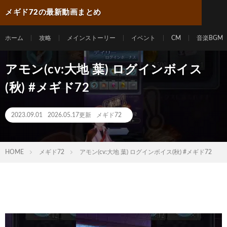
メギド72の最新動画まとめ
ホーム
攻略
メインストーリー
イベント
CM
音楽BGM
アモン(cv:大地 葉) ログインボイス
(秋) #メギド72
2023.09.01
2026.05.17更新
メギド72
HOME
メギド72
アモン(cv:大地 葉) ログインボイス(秋) #メギド72