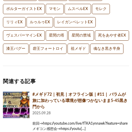
ポルターガイストEX
マモン
ムスペルEX
モレク
リリィEX
ルゥルゥEX
レイガンベレットEX
ヴェスパーマインEX
星間の塔
星間の禁域
死をあやす者EX
漆王バグー
砦王フォートロイ
祖メギド
魂なき黒き半身
関連する記事
#メギド72｜初見｜オフライン版｜#11｜ バラムが
旅に加わっている環境が想像つかないまま5-45黒き
門から
2025.09.28
前回→https://youtube.com/live/fTKA1ynnawk?feature=share
メギコン感想会→https://youtu[…]