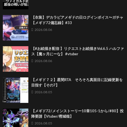
【衣装】デカラビアメギドの日ログインボイス〜ガチャ
【メギド72備忘録】#33
2026.08.06
【#お絵描き配信 】リクエストお絵描きVol.6.5 ハルファ
ス【魔ヶ月にーな】 #vtuber
2026.08.06
【メギド７２】星間RTA そろそろ真面目に記録更新を
目指す【その7】
2026.08.05
【メギド72/メインストーリー10章105-1から/#80】投
降要請【Vtuber/樫城槌】
2026.08.05