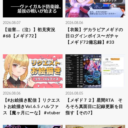
2026.08.07
2026.08.06
【迫害…（泣）】初見実況
【衣装】デカラビアメギドの
#68【メギド72】
日ログインボイス〜ガチャ
【メギド72備忘録】#33
2026.08.06
2026.08.05
【#お絵描き配信 】リクエス
【メギド７２】星間RTA そ
トお絵描きVol.6.5 ハルファ
ろそろ真面目に記録更新を目
ス【魔ヶ月にーな】 #vtuber
指す【その7】