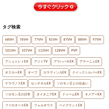
タグ検索
68VH
76VH
77VH
81VH
87VH
88VH
97VH
101VH
107VH
112VH
128VH
PVP
アシュトレトEX
アジトTV
アラハバキEX
アラーニェEX
オスカーEX
オーブ
カラヴィンカEX
クイックシルバーEX
ケラヴノスEX
センチネルEX
ソロモン王との出会い
ソロモン王の日常
タイタニアEX
ドゥームEX
ネメアーEX
ファロオースEX
フォルネウス
ベイグラントEX