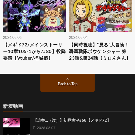
2026.08.05
2026.08.04
【メギド72/メインストーリ
【同時視聴】“見る”大冒険！
ー10章105-1から/#80】投降
轟轟戦隊ボウケンジャー 第
要請【Vtuber/樫城槌】
23話&第24話【ミロんさん】
Back to Top
新着動画
【迫害…（泣）】初見実況#68【メギド72】
2026.08.07