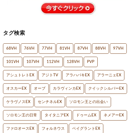
タグ検索
68VH
76VH
77VH
81VH
87VH
88VH
97VH
101VH
107VH
112VH
128VH
PVP
アシュトレトEX
アジトTV
アラハバキEX
アラーニェEX
オスカーEX
オーブ
カラヴィンカEX
クイックシルバーEX
ケラヴノスEX
センチネルEX
ソロモン王との出会い
ソロモン王の日常
タイタニアEX
ドゥームEX
ネメアーEX
ファロオースEX
フォルネウス
ベイグラントEX