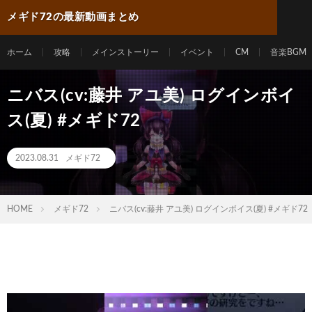
メギド72の最新動画まとめ
ホーム
攻略
メインストーリー
イベント
CM
音楽BGM
ニバス(cv:藤井 アユ美) ログインボイ
ス(夏) #メギド72
2023.08.31
メギド72
HOME
メギド72
ニバス(cv:藤井 アユ美) ログインボイス(夏) #メギド72