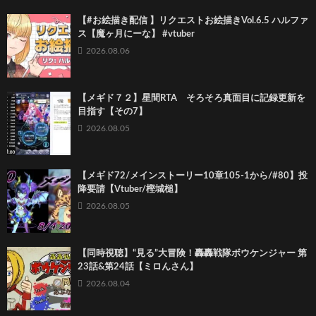
【#お絵描き配信 】リクエストお絵描きVol.6.5 ハルファ
ス【魔ヶ月にーな】 #vtuber
2026.08.06
【メギド７２】星間RTA そろそろ真面目に記録更新を
目指す【その7】
2026.08.05
【メギド72/メインストーリー10章105-1から/#80】投
降要請【Vtuber/樫城槌】
2026.08.05
【同時視聴】“見る”大冒険！轟轟戦隊ボウケンジャー 第
23話&第24話【ミロんさん】
2026.08.04