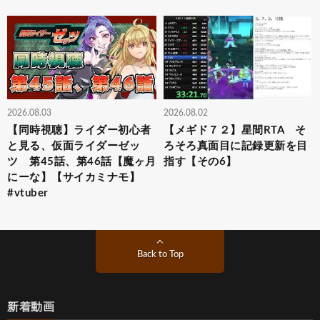
2026.08.03
2026.08.02
【同時視聴】ライダー初心者
【メギド７２】星間RTA そ
と見る、仮面ライダーゼッ
ろそろ真面目に記録更新を目
ツ 第45話、第46話【魔ヶ月
指す【その6】
にーな】【サイカミナモ】
#vtuber
Back to Top
新着動画