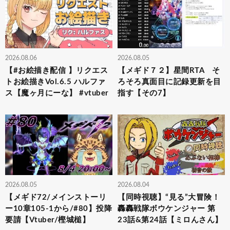
2026.08.06
2026.08.05
【#お絵描き配信 】リクエス
【メギド７２】星間RTA そ
トお絵描きVol.6.5 ハルファ
ろそろ真面目に記録更新を目
ス【魔ヶ月にーな】 #vtuber
指す【その7】
2026.08.05
2026.08.04
【メギド72/メインストーリ
【同時視聴】“見る”大冒険！
ー10章105-1から/#80】投降
轟轟戦隊ボウケンジャー 第
要請【Vtuber/樫城槌】
23話&第24話【ミロんさん】