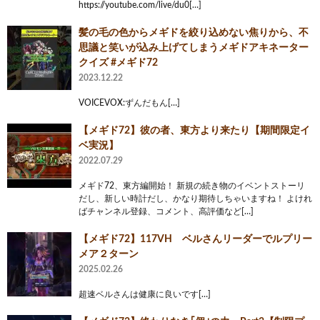
https://youtube.com/live/du0[…]
髪の毛の色からメギドを絞り込めない焦りから、不
思議と笑いが込み上げてしまうメギドアキネーター
クイズ #メギド72
2023.12.22
VOICEVOX:ずんだもん[…]
【メギド72】彼の者、東方より来たり【期間限定イ
ベ実況】
2022.07.29
メギド72、東方編開始！ 新規の続き物のイベントストーリ
だし、新しい時計だし、かなり期待しちゃいますね！ よけれ
ばチャンネル登録、コメント、高評価など[…]
【メギド72】117VH ベルさんリーダーでルプリー
メア２ターン
2025.02.26
超速ベルさんは健康に良いです[…]