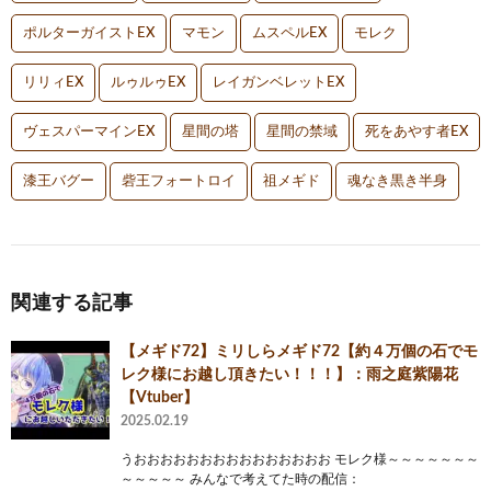
ポルターガイストEX
マモン
ムスペルEX
モレク
リリィEX
ルゥルゥEX
レイガンベレットEX
ヴェスパーマインEX
星間の塔
星間の禁域
死をあやす者EX
漆王バグー
砦王フォートロイ
祖メギド
魂なき黒き半身
関連する記事
【メギド72】ミリしらメギド72【約４万個の石でモ
レク様にお越し頂きたい！！！】：雨之庭紫陽花
【Vtuber】
2025.02.19
うおおおおおおおおおおおおおおお モレク様～～～～～～～
～～～～～ みんなで考えてた時の配信：