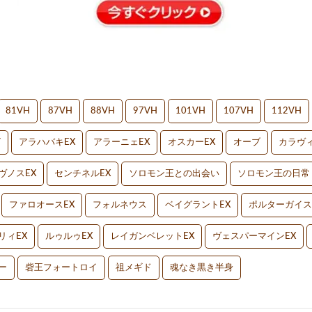
81VH
87VH
88VH
97VH
101VH
107VH
112VH
V
アラハバキEX
アラーニェEX
オスカーEX
オーブ
カラヴィ
ヴノスEX
センチネルEX
ソロモン王との出会い
ソロモン王の日常
ファロオースEX
フォルネウス
ベイグラントEX
ポルターガイス
リィEX
ルゥルゥEX
レイガンベレットEX
ヴェスパーマインEX
ー
砦王フォートロイ
祖メギド
魂なき黒き半身