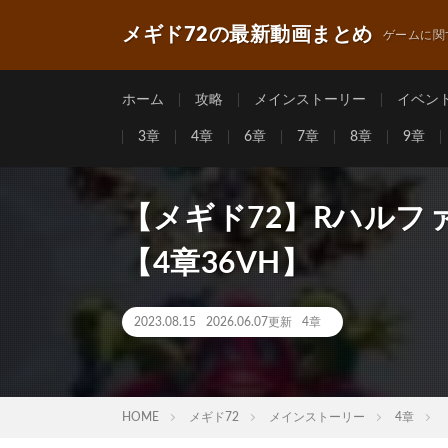
メギド72の最新動画まとめ
ゲームに関
ホーム
攻略
メインストーリー
イベン
3章
4章
6章
7章
8章
9章
【メギド72】Rハルフ
【4章36VH】
2023.08.15
2026.06.07更新
4章
HOME
メギド72
メインストーリー
4章