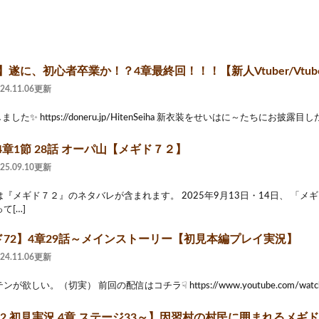
】遂に、初心者卒業か！？4章最終回！！！【新人Vtuber/Vtub
024.11.06更新
た✨ https://doneru.jp/HitenSeiha 新衣装をせいはに～たちにお披露目したい
章1節 28話 オーパ山【メギド７２】
025.09.10更新
メギド７２』のネタバレが含まれます。 2025年9月13日・14日、 「メギド72
て[…]
ギド72】4章29話～メインストーリー【初見本編プレイ実況】
024.11.06更新
欲しい。（切実） 前回の配信はコチラ☟ https://www.youtube.com/watch?v
72 初見実況 4章 ステージ33～】因習村の村民に囲まれるメギド