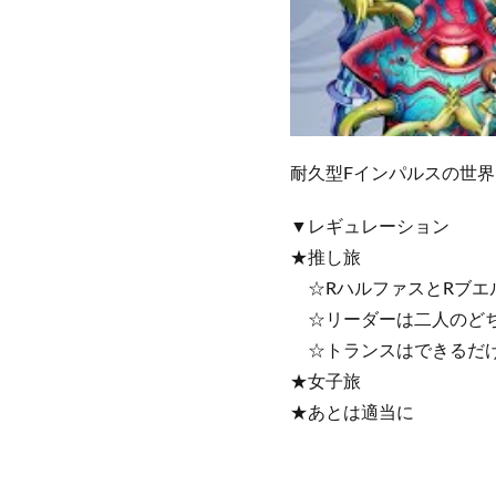
耐久型Fインパルスの世界
▼レギュレーション
★推し旅
☆RハルファスとRブエ
☆リーダーは二人のど
☆トランスはできるだけ
★女子旅
★あとは適当に