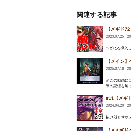
関連する記事
【メギド72
2023.07.25
2
✨どねる導入しまし
【メイン】4
2025.07.18
2
※この動画には『
果の記憶を辿っ
#11【メ
2024.04.20
2
抜け殻とサボテンが
【 #メギド