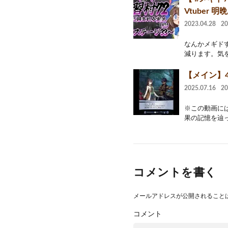
Vtuber 
2023.04.28
2
なんかメギド
減ります。気を
【メイン】4
2025.07.16
2
※この動画には『
果の記憶を辿っ
コメントを書く
メールアドレスが公開されること
コメント