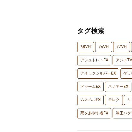
タグ検索
68VH
76VH
77VH
アシュトレトEX
アジトT
クイックシルバーEX
ケラ
ドゥームEX
ネメアーEX
ムスペルEX
モレク
リ
死をあやす者EX
漆王バグ