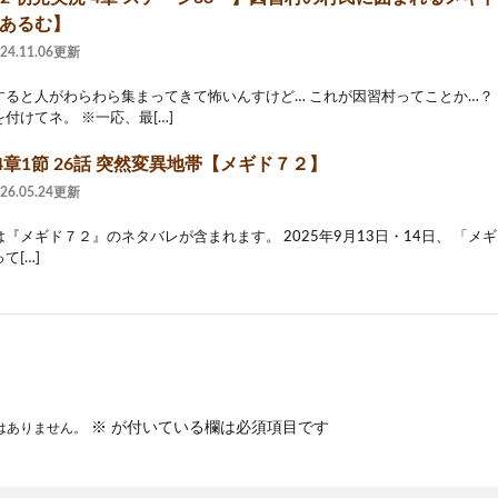
明晩あるむ】
024.11.06更新
すると人がわらわら集まってきて怖いんすけど… これが因習村ってことか…？
付けてネ。 ※一応、最[…]
章1節 26話 突然変異地帯【メギド７２】
026.05.24更新
メギド７２』のネタバレが含まれます。 2025年9月13日・14日、 「メギド72
て[…]
※
が付いている欄は必須項目です
はありません。