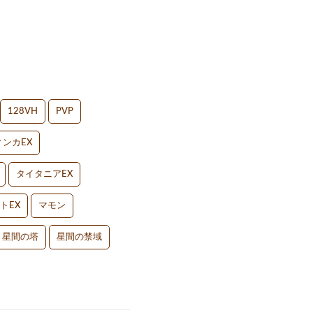
128VH
PVP
ンカEX
タイタニアEX
トEX
マモン
星間の塔
星間の禁域