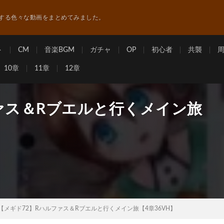
する色々な動画をまとめてみました。
ト
CM
音楽BGM
ガチャ
OP
初心者
共襲
10章
11章
12章
ァス＆Rブエルと行くメイン旅
【メギド72】Rハルファス＆Rブエルと行くメイン旅【4章36VH】