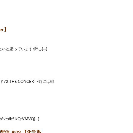
er】
と思っていますദ്ദി^._.[…]
 THE CONCERT -時には戦
=dh5ikQrVMVQ[…]
配信 ＃09 【化学系