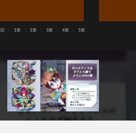
周回
1章
2章
3章
4章
5章