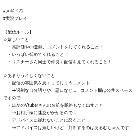
#メギド72
#実況プレイ
【配信ルール】
☆嬉しいこと
・高評価やch登録、コメントをしてくれること！
・いっぱい誉めてくれること！
・リスナーさん同士で仲良く配信を見てくれること！
☆あまりうれしくないこと
・配信の雰囲気を悪くしてしまうコメント
→過剰な自分語りや、悪口など… コメント欄は公共スペース
ですので…！
・ほかのVtuberさんの名前を脈絡もなく出すこと
→お相手様に迷惑がかかるので…
・アドバイスに従わないことに怒ること
→アドバイスは嬉しいけど、判断するのはあるむちゃんです。