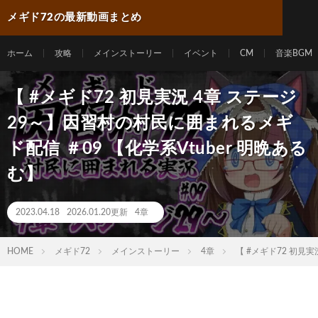
メギド72の最新動画まとめ
ホーム
攻略
メインストーリー
イベント
CM
音楽BGM
【 #メギド72 初見実況 4章 ステージ
29～】因習村の村民に囲まれるメギ
ド配信 ＃09 【化学系Vtuber 明晩ある
む】
2023.04.18
2026.01.20更新
4章
HOME
メギド72
メインストーリー
4章
【 #メギド72 初見