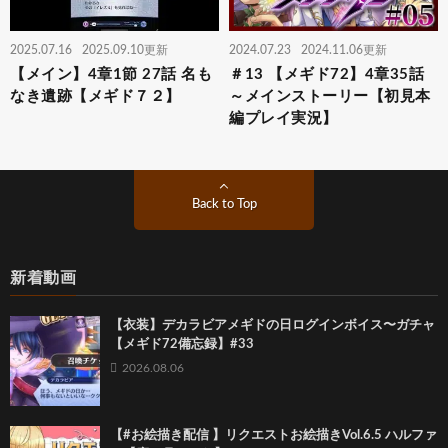
2025.07.16
2025.09.10更新
2024.07.23
2024.11.06更新
【メイン】4章1節 27話 名も
＃13 【メギド72】4章35話
なき遺跡【メギド７２】
～メインストーリー【初見本
編プレイ実況】
Back to Top
新着動画
【衣装】デカラビアメギドの日ログインボイス〜ガチャ
【メギド72備忘録】#33
2026.08.06
【#お絵描き配信 】リクエストお絵描きVol.6.5 ハルファ