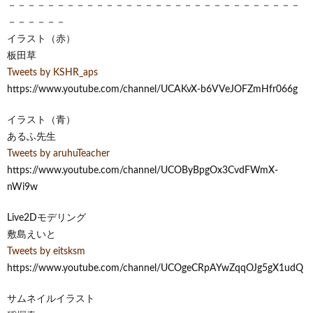
－－－－－－－－－－－－－－－－－－－－－－－－－－－－－－
－－－－－－
イラスト（赤）
板田草
Tweets by KSHR_aps
https://www.youtube.com/channel/UCAKvX-b6VVeJOFZmHfr066g
イラスト（青）
あるふ先生
Tweets by aruhuTeacher
https://www.youtube.com/channel/UCOByBpgOx3CvdFWmX-
nWi9w
Live2Dモデリング
敷島えいと
Tweets by eitsksm
https://www.youtube.com/channel/UCOgeCRpAYwZqqOJg5gX1udQ
サムネイルイラスト