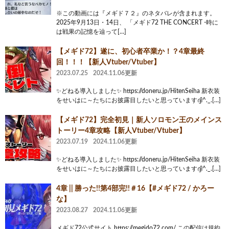
※この動画には『メギド７２』のネタバレが含まれます。
2025年9月13日・14日、 「メギド72 THE CONCERT -時に
は戦果の記憶を辿って[…]
【メギド72】遂に、初心者卒業か！？4章最終
回！！！【新人Vtuber/Vtuber】
2023.07.25
2024.11.06更新
✨どねる導入しました✨ https://doneru.jp/HitenSeiha 新衣装
をせいはに～たちにお披露目したいと思っていますദ്ദി^._.[…]
【メギド72】完全初見｜新人ソロモン王のメインス
トーリー4章攻略【新人Vtuber/Vtuber】
2023.07.19
2024.11.06更新
✨どねる導入しました✨ https://doneru.jp/HitenSeiha 新衣装
をせいはに～たちにお披露目したいと思っていますദ്ദി^._.[…]
4章 || 勝った!!第4部完!!＃16【#メギド72 / かろー
な】
2023.08.27
2024.11.06更新
メギド72公式サイト https://megido72.com/ この配信は規約