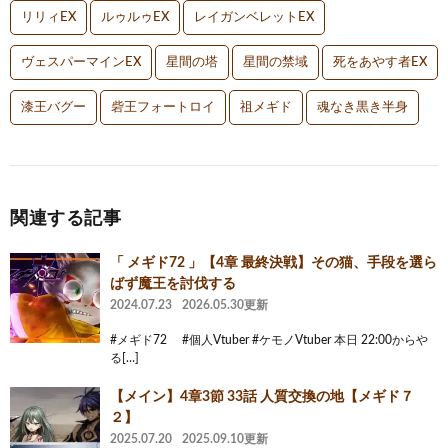
リリィEX
ルゥルゥEX
レイガンベレットEX
ヴェスパーマインEX
星間の塔
星間の禁域
死をあやす者EX
漆王バグー
砦王フォートロイ
祖メギド
魂なき黒き半身
関連する記事
「 メギド72 」【4章 最終決戦】その猫、手段を選ら
ばず魔王を討伐する
2024.07.23
2026.05.30更新
#メギド72 #個人Vtuber #ケモノVtuber 本日 22:00からや
る[…]
【メイン】4章3節 33話 人質交換の地【メギド７
２】
2025.07.20
2025.09.10更新