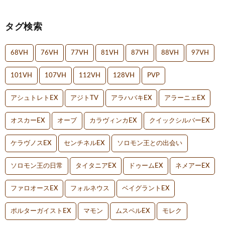
タグ検索
68VH
76VH
77VH
81VH
87VH
88VH
97VH
101VH
107VH
112VH
128VH
PVP
アシュトレトEX
アジトTV
アラハバキEX
アラーニェEX
オスカーEX
オーブ
カラヴィンカEX
クイックシルバーEX
ケラヴノスEX
センチネルEX
ソロモン王との出会い
ソロモン王の日常
タイタニアEX
ドゥームEX
ネメアーEX
ファロオースEX
フォルネウス
ベイグラントEX
ポルターガイストEX
マモン
ムスペルEX
モレク