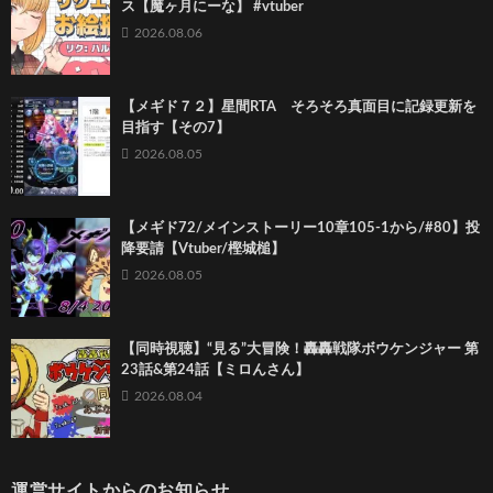
ス【魔ヶ月にーな】 #vtuber
2026.08.06
【メギド７２】星間RTA そろそろ真面目に記録更新を
目指す【その7】
2026.08.05
【メギド72/メインストーリー10章105-1から/#80】投
降要請【Vtuber/樫城槌】
2026.08.05
【同時視聴】“見る”大冒険！轟轟戦隊ボウケンジャー 第
23話&第24話【ミロんさん】
2026.08.04
運営サイトからのお知らせ