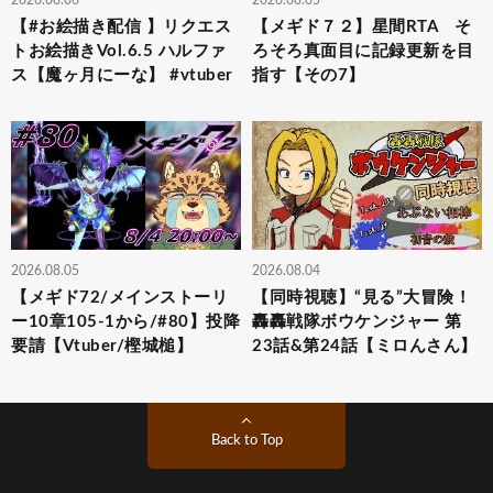
【#お絵描き配信 】リクエス
【メギド７２】星間RTA そ
トお絵描きVol.6.5 ハルファ
ろそろ真面目に記録更新を目
ス【魔ヶ月にーな】 #vtuber
指す【その7】
2026.08.05
2026.08.04
【メギド72/メインストーリ
【同時視聴】“見る”大冒険！
ー10章105-1から/#80】投降
轟轟戦隊ボウケンジャー 第
要請【Vtuber/樫城槌】
23話&第24話【ミロんさん】
Back to Top