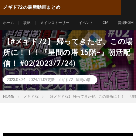
メギド72の最新動画まとめ
ホーム
攻略
メインストーリー
イベント
CM
音楽BGM
【#メギド72】 帰ってきたぜ、この場
所に！！！『星間の塔 15階~』朝活配
信！ #02(2023/7/24)
2023.07.24
2024.11.09更新
メギド72
星間の塔
HOME
メギド72
【#メギド72】 帰ってきたぜ、この場所に！！！『星間の塔 