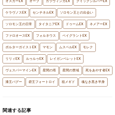
オスカーEX
オーブ
カラヴィンカEX
クイックシルバーEX
ケラヴノスEX
センチネルEX
ソロモン王との出会い
ソロモン王の日常
タイタニアEX
ドゥームEX
ネメアーEX
ファロオースEX
フォルネウス
ベイグラントEX
ポルターガイストEX
マモン
ムスペルEX
モレク
リリィEX
ルゥルゥEX
レイガンベレットEX
ヴェスパーマインEX
星間の塔
星間の禁域
死をあやす者EX
漆王バグー
砦王フォートロイ
祖メギド
魂なき黒き半身
関連する記事