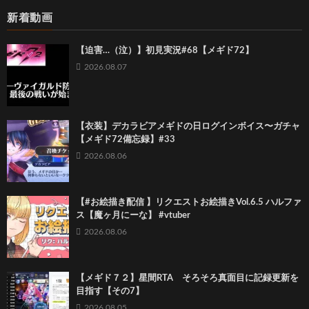
新着動画
【迫害…（泣）】初見実況#68【メギド72】
2026.08.07
【衣装】デカラビアメギドの日ログインボイス〜ガチャ
【メギド72備忘録】#33
2026.08.06
【#お絵描き配信 】リクエストお絵描きVol.6.5 ハルファ
ス【魔ヶ月にーな】 #vtuber
2026.08.06
【メギド７２】星間RTA そろそろ真面目に記録更新を
目指す【その7】
2026.08.05