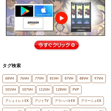
タグ検索
68VH
76VH
77VH
81VH
87VH
88VH
97VH
101VH
107VH
112VH
128VH
PVP
アシュトレトEX
アジトTV
アラハバキEX
アラーニェEX