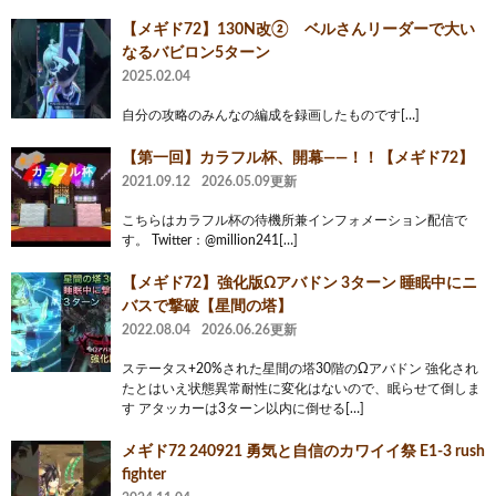
【メギド72】130N改② ベルさんリーダーで大い
なるバビロン5ターン
2025.02.04
自分の攻略のみんなの編成を録画したものです[…]
【第一回】カラフル杯、開幕――！！【メギド72】
2021.09.12
2026.05.09更新
こちらはカラフル杯の待機所兼インフォメーション配信で
す。 Twitter：@million241[…]
【メギド72】強化版Ωアバドン 3ターン 睡眠中にニ
バスで撃破【星間の塔】
2022.08.04
2026.06.26更新
ステータス+20%された星間の塔30階のΩアバドン 強化され
たとはいえ状態異常耐性に変化はないので、眠らせて倒しま
す アタッカーは3ターン以内に倒せる[…]
メギド72 240921 勇気と自信のカワイイ祭 E1-3 rush
fighter