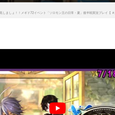
き見しましょ！！メギド72イベント「ソロモン王の日常・夏」後半戦実況プレイ【 ＃