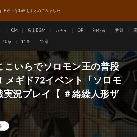
する色々な動画をまとめてみました。
ト
CM
音楽BGM
ガチャ
OP
初心者
共襲
10章
11章
12章
、ここいらでソロモン王の普段
！メギド72イベント「ソロモ
戦実況プレイ【 ＃絡繰人形ザ
常