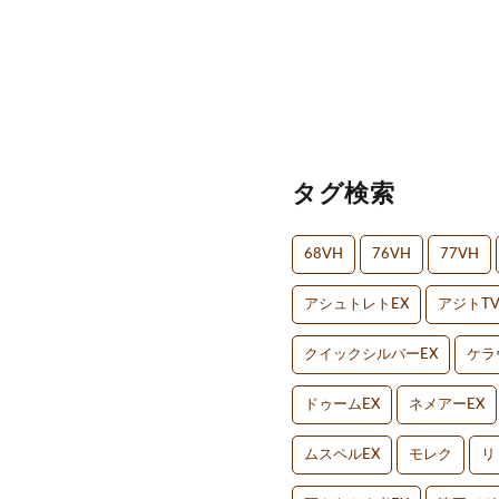
タグ検索
68VH
76VH
77VH
アシュトレトEX
アジトT
クイックシルバーEX
ケラ
ドゥームEX
ネメアーEX
ムスペルEX
モレク
リ