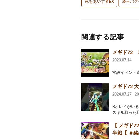
死をあやす者EX
漆王バグ
関連する記事
メギド72
2023.07.14
常設イベント進
メギド72 
2024.07.27
2
Bオレイがい
スキル取った取
【 メギド
半戦【 ＃絡