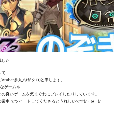
戦した
して
tuber参九六(ザクロ)と申します。
種なゲームや
来の良いゲームを気まぐれにプレイしたりしています。
歯車 でツイートしてくださるとうれしいです(/・ω・)/