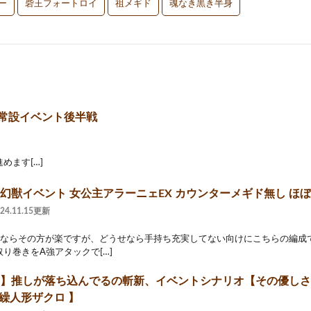
ー
砦王フォートロイ
祖メギド
魂なき黒き半身
 常設イベント後半戦
めます[…]
大幻獣イベント 女公主アラーニェEX カウンターメギド無し ほ
024.11.15更新
るならその方が楽ですが、どうせなら手持ち充実してない向けにこちらの編成で
り巻きをA強アタックで[…]
72】推しが落ち込んでるの斬新、イベントシナリオ【その優し
繰人形ザクロ 】