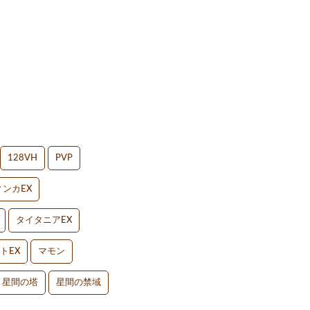
128VH
PVP
ンカEX
タイタニアEX
トEX
マモン
星間の塔
星間の禁域