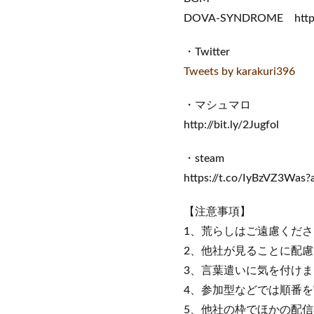
DOVA-SYNDROME https:/
・Twitter
Tweets by karakuri396
・マシュマロ
http://bit.ly/2Jugfol
・steam
https://t.co/IyBzVZ3Was
【注意事項】
1、荒らしはご遠慮くださ
2、他社が見ることに配
3、言葉遣いに気を付け
4、参加型などでは順番
5、他社の枠でほかの配