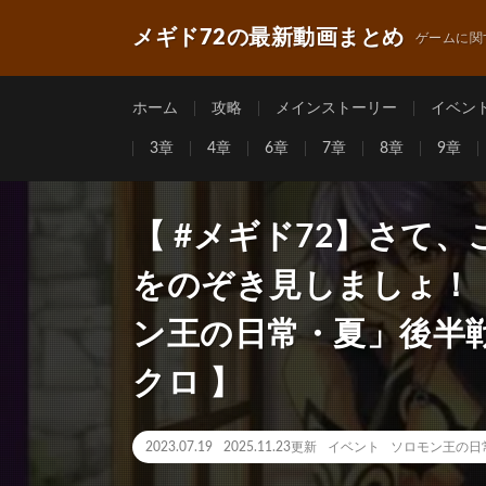
メギド72の最新動画まとめ
ゲームに関
ホーム
攻略
メインストーリー
イベン
3章
4章
6章
7章
8章
9章
【 #メギド72】さて
をのぞき見しましょ！
ン王の日常・夏」後半
クロ 】
2023.07.19
2025.11.23更新
イベント
ソロモン王の日