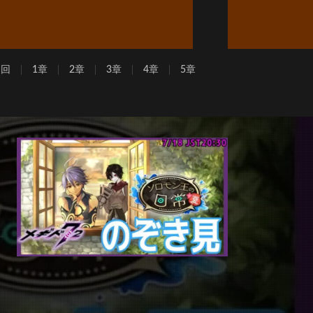
周回
1章
2章
3章
4章
5章