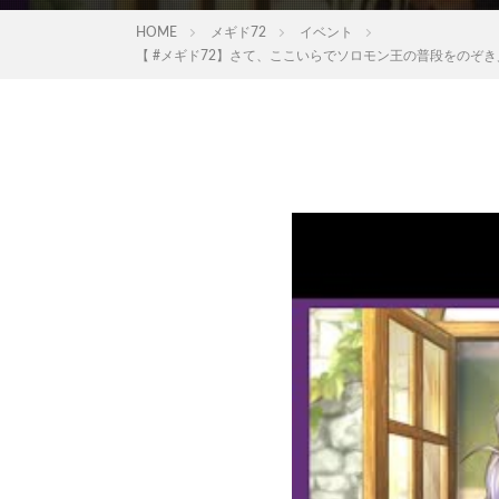
HOME
メギド72
イベント
【 #メギド72】さて、ここいらでソロモン王の普段をのぞ