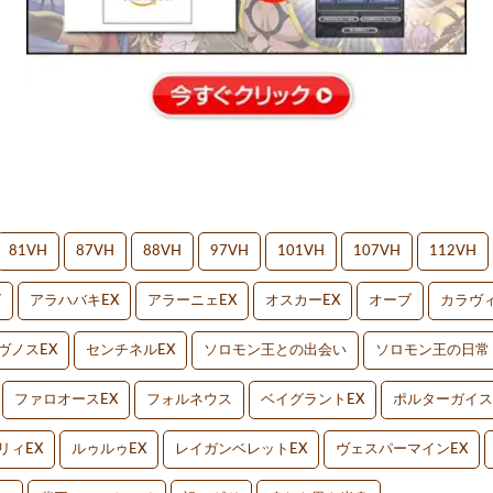
81VH
87VH
88VH
97VH
101VH
107VH
112VH
V
アラハバキEX
アラーニェEX
オスカーEX
オーブ
カラヴィ
ヴノスEX
センチネルEX
ソロモン王との出会い
ソロモン王の日常
ファロオースEX
フォルネウス
ベイグラントEX
ポルターガイス
リィEX
ルゥルゥEX
レイガンベレットEX
ヴェスパーマインEX