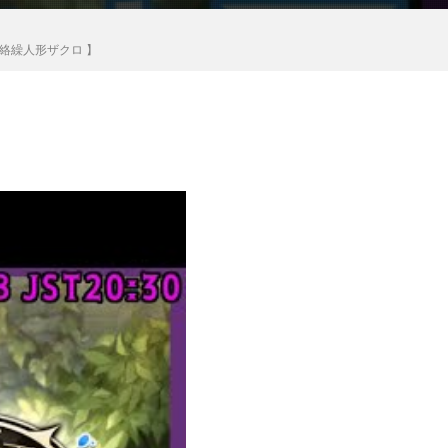
絡繰人形ザクロ 】