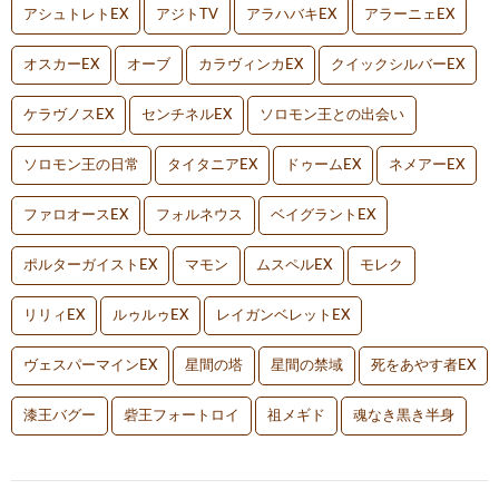
アシュトレトEX
アジトTV
アラハバキEX
アラーニェEX
オスカーEX
オーブ
カラヴィンカEX
クイックシルバーEX
ケラヴノスEX
センチネルEX
ソロモン王との出会い
ソロモン王の日常
タイタニアEX
ドゥームEX
ネメアーEX
ファロオースEX
フォルネウス
ベイグラントEX
ポルターガイストEX
マモン
ムスペルEX
モレク
リリィEX
ルゥルゥEX
レイガンベレットEX
ヴェスパーマインEX
星間の塔
星間の禁域
死をあやす者EX
漆王バグー
砦王フォートロイ
祖メギド
魂なき黒き半身