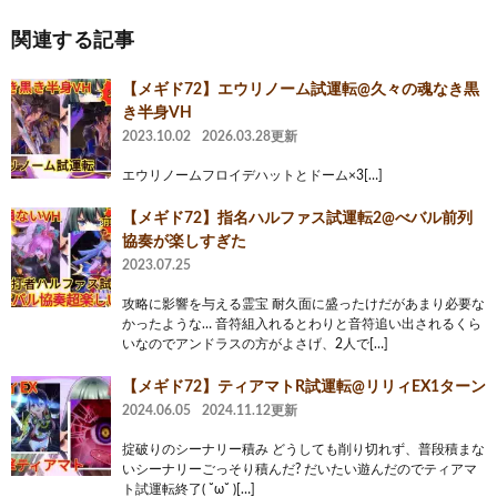
関連する記事
【メギド72】エウリノーム試運転@久々の魂なき黒
き半身VH
2023.10.02
2026.03.28更新
エウリノームフロイデハットとドーム×3[…]
【メギド72】指名ハルファス試運転2@べバル前列
協奏が楽しすぎた
2023.07.25
攻略に影響を与える霊宝 耐久面に盛ったけだがあまり必要な
かったような… 音符組入れるとわりと音符追い出されるくら
いなのでアンドラスの方がよさげ、2人で[…]
【メギド72】ティアマトR試運転@リリィEX1ターン
2024.06.05
2024.11.12更新
掟破りのシーナリー積み どうしても削り切れず、普段積まな
いシーナリーごっそり積んだ? だいたい遊んだのでティアマ
ト試運転終了( ˘ω˘ )[…]