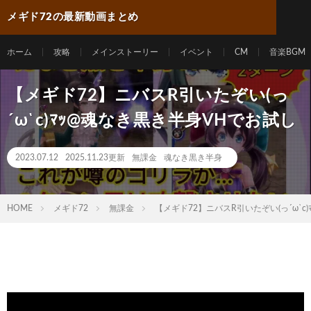
メギド72の最新動画まとめ
ホーム
攻略
メインストーリー
イベント
CM
音楽BGM
【メギド72】ニバスR引いたぞい(っ
´ω`c)ﾏｯ@魂なき黒き半身VHでお試し
2023.07.12
2025.11.23更新
無課金
魂なき黒き半身
HOME
メギド72
無課金
【メギド72】ニバスR引いたぞい(っ´ω`c