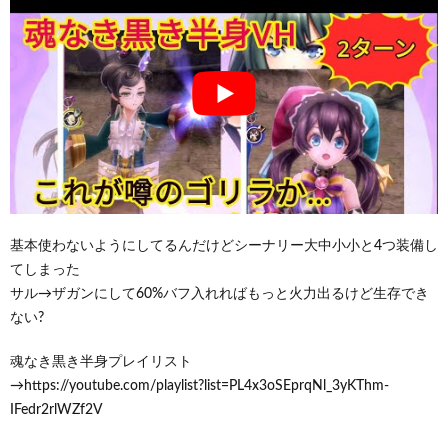
基本使わないようにしてるんだけどシーナリー大中小小と4つ装備し
てしまった
サル→ザガンにして60%バフ入れればもっと火力出るけど生存でき
ない?
魂なき黒き半身プレイリスト
→https://youtube.com/playlist?list=PL4x3oSEprqNl_3yKThm-
IFedr2rlWZf2V