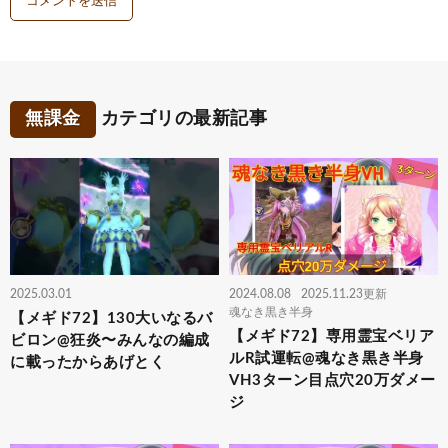
無課金
カテゴリの最新記事
2025.03.01
2024.08.08
2025.11.23更新
魂なき黒き半身
【メギド72】130大いなるバ
【メギド72】専用霊宝ベリア
ビロン@狂炎〜みんなの編成
ルR試運転@魂なき黒き半身
に載ったからあげとく
VH3ターン目点穴20万ダメー
ジ