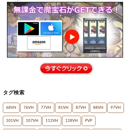
タグ検索
68VH
76VH
77VH
81VH
87VH
88VH
97VH
101VH
107VH
112VH
128VH
PVP