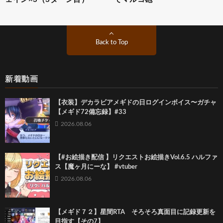
Back to Top
新着動画
【衣装】デカラビアメギドの日ログインボイス〜ガチャ
【メギド72備忘録】#33
2026.08.06
【#お絵描き配信 】リクエストお絵描きVol.6.5 ハルファ
ス【魔ヶ月にーな】 #vtuber
2026.08.06
【メギド７２】星間RTA そろそろ真面目に記録更新を
目指す【その7】