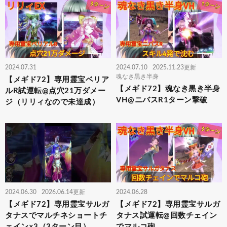
2024.07.31
2024.07.10
2025.11.23更新
魂なき黒き半身
【メギド72】専用霊宝ベリア
【メギド72】魂なき黒き半身
ルR試運転@点穴21万ダメー
VH@ニバスR1ターン撃破
ジ（リリィなので未達成）
2024.06.30
2026.06.14更新
2024.06.28
【メギド72】専用霊宝サルガ
【メギド72】専用霊宝サルガ
タナスでマルチネショートチ
タナス試運転@回数チェイン
ェイン×3（3ターン目）
でマルコ砲