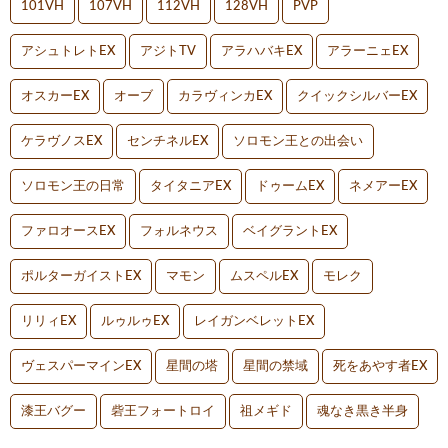
101VH
107VH
112VH
128VH
PVP
アシュトレトEX
アジトTV
アラハバキEX
アラーニェEX
オスカーEX
オーブ
カラヴィンカEX
クイックシルバーEX
ケラヴノスEX
センチネルEX
ソロモン王との出会い
ソロモン王の日常
タイタニアEX
ドゥームEX
ネメアーEX
ファロオースEX
フォルネウス
ベイグラントEX
ポルターガイストEX
マモン
ムスペルEX
モレク
リリィEX
ルゥルゥEX
レイガンベレットEX
ヴェスパーマインEX
星間の塔
星間の禁域
死をあやす者EX
漆王バグー
砦王フォートロイ
祖メギド
魂なき黒き半身