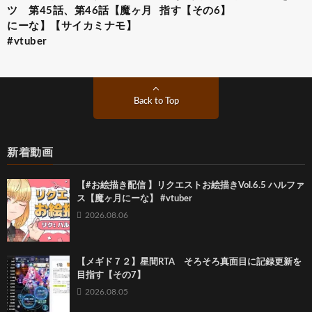
ツ 第45話、第46話【魔ヶ月
指す【その6】
にーな】【サイカミナモ】
#vtuber
Back to Top
新着動画
【#お絵描き配信 】リクエストお絵描きVol.6.5 ハルファ
ス【魔ヶ月にーな】 #vtuber
2026.08.06
【メギド７２】星間RTA そろそろ真面目に記録更新を
目指す【その7】
2026.08.05