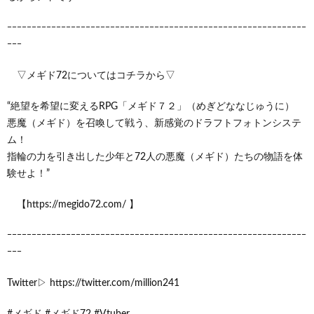
ｰｰｰｰｰｰｰｰｰｰｰｰｰｰｰｰｰｰｰｰｰｰｰｰｰｰｰｰｰｰｰｰｰｰｰｰｰｰｰｰｰｰｰｰｰｰｰｰｰｰｰｰｰｰｰｰｰｰｰｰｰ
ｰｰｰ
▽メギド72についてはコチラから▽
“絶望を希望に変えるRPG「メギド７２」（めぎどななじゅうに）
悪魔（メギド）を召喚して戦う、新感覚のドラフトフォトンシステ
ム！
指輪の力を引き出した少年と72人の悪魔（メギド）たちの物語を体
験せよ！”
【https://megido72.com/ 】
ｰｰｰｰｰｰｰｰｰｰｰｰｰｰｰｰｰｰｰｰｰｰｰｰｰｰｰｰｰｰｰｰｰｰｰｰｰｰｰｰｰｰｰｰｰｰｰｰｰｰｰｰｰｰｰｰｰｰｰｰｰ
ｰｰｰ
Twitter▷ https://twitter.com/million241
#メギド #メギド72 #Vtuber