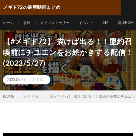
メギド72の最新動画まとめ
ホーム
攻略
メインストーリー
イベント
CM
音楽BGM
【#メギド72】 描けば出る！！盟約召
喚前にチユエンをお絵かきする配信！
(2023/5/27)
2023.05.27
メギド72
HOME
メギド72
【#メギド72】 描けば出る！！盟約召喚前にチユエンをお絵