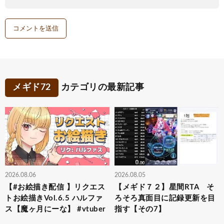
メギド72
カテゴリの最新記事
2026.08.06
2026.08.05
【#お絵描き配信 】リクエス
【メギド７２】星間RTA そ
トお絵描きVol.6.5 ハルファ
ろそろ真面目に記録更新を目
ス【魔ヶ月にーな】 #vtuber
指す【その7】