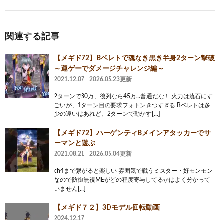
関連する記事
【メギド72】Bベレトで魂なき黒き半身2ターン撃破
～運ゲーでダメージチャレンジ編～
2021.12.07
2026.05.23更新
2ターンで30万、後列なら45万…普通だな！ 火力は流石にす
ごいが、1ターン目の要求フォトンきつすぎる Bベレトは多
少の違いはあれど、2ターンで動かす[…]
【メギド72】ハーゲンティBメインアタッカーでサ
ーマンと遊ぶ
2021.08.21
2026.05.04更新
ch4まで繋がると楽しい 雰囲気で戦うミスター・好モンモン
なので防御無視MEがどの程度寄与してるかはよく分かって
いません[…]
【メギド７２】3Dモデル回転動画
2024.12.17