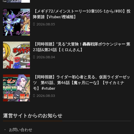
【メギド72/メインストーリー10章105-1から/#80】投
降要請【Vtuber/樫城槌】
2026.08.05
【同時視聴】“見る”大冒険！轟轟戦隊ボウケンジャー 第
23話&第24話【ミロんさん】
2026.08.04
【同時視聴】ライダー初心者と見る、仮面ライダーゼッ
ツ 第45話、第46話【魔ヶ月にーな】【サイカミナ
モ】 #vtuber
2026.08.03
運営サイトからのお知らせ
お問い合わせ