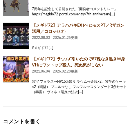
7周年を記念して公開された「開発者コメントリレー」
https://megido72-portal.com/entry/7th-anniversary[…]
【メギド72】アラハバキEX (ベヒモスPT／Rザガン
活用／コロッセオ)
2022.08.03
2026.01.25更新
#メギド72[…]
【メギド72】ラウムC引いたので87魂なき黒き半身
VHにワントップ投入、死ぬ気がしない
2021.06.04
2026.02.28更新
霊宝 フォラス→HP15%盛り ラウム→金鏡×2、紫芋のケーキ
×2（剛堅） ブエル→なし フルフル→スタンダード3点セット
（轟雷） ヴィネ→陽炎の法衣[…]
コメントを書く