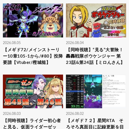
2026.08.05
2026.08.04
【メギド72/メインストーリ
【同時視聴】“見る”大冒険！
ー10章105-1から/#80】投降
轟轟戦隊ボウケンジャー 第
要請【Vtuber/樫城槌】
23話&第24話【ミロんさん】
2026.08.03
2026.08.02
【同時視聴】ライダー初心者
【メギド７２】星間RTA そ
と見る、仮面ライダーゼッ
ろそろ真面目に記録更新を目