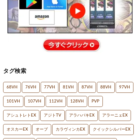
タグ検索
68VH
76VH
77VH
81VH
87VH
88VH
97VH
101VH
107VH
112VH
128VH
PVP
アシュトレトEX
アジトTV
アラハバキEX
アラーニェEX
オスカーEX
オーブ
カラヴィンカEX
クイックシルバーEX