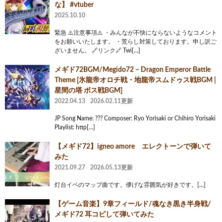
な】 #vtuber
2025.10.10
緊急 ⚠️注意事項⚠️ ・みんなが不快にならないようなコメント
をお願いいたします。 ・荒らし対策しております。申し訳ご
ざいません。 🔗リンク🔗 Twi[…]
メギド72BGM/Megido72 – Dragon Emperor Battle
Theme [氷龍帝オロチ戦・地龍帝スムドゥス戦BGM |
星間の塔 ボス戦BGM]
2022.04.13
2026.02.11更新
JP Song Name: ??? Composer: Ryo Yorisaki or Chihiro Yorisaki
Playlist: http[…]
【メギド72】igneo amore エレクトーンで弾いて
みた
2021.09.27
2026.05.13更新
灯台イベのマップ曲です。儚げな雰囲気が好きです。[…]
【ゲーム音楽】9章フィールド/魂なき黒き半身戦/
メギド72 耳コピして弾いてみた