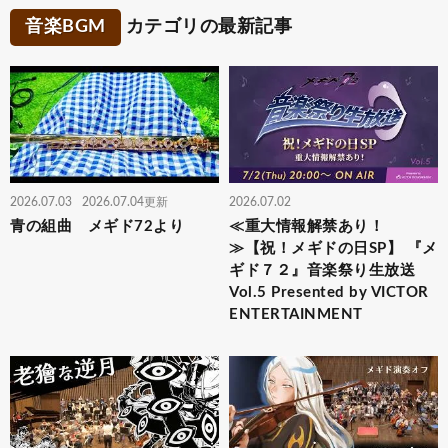
音楽BGM
カテゴリの最新記事
2026.07.03
2026.07.04更新
2026.07.02
青の組曲 メギド72より
≪重大情報解禁あり！
≫【祝！メギドの日SP】 『メ
ギド７２』音楽祭り生放送
Vol.5 Presented by VICTOR
ENTERTAINMENT