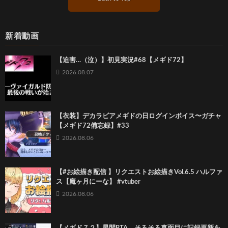
新着動画
【迫害…（泣）】初見実況#68【メギド72】
2026.08.07
【衣装】デカラビアメギドの日ログインボイス〜ガチャ
【メギド72備忘録】#33
2026.08.06
【#お絵描き配信 】リクエストお絵描きVol.6.5 ハルファ
ス【魔ヶ月にーな】 #vtuber
2026.08.06