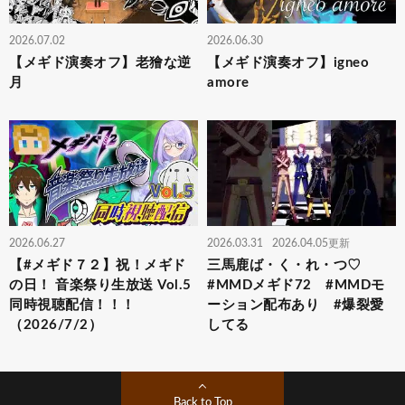
2026.07.02
2026.06.30
【メギド演奏オフ】老獪な逆
【メギド演奏オフ】igneo
月
amore
2026.06.27
2026.03.31
2026.04.05更新
【#メギド７２】祝！メギド
三馬鹿ば・く・れ・つ♡
の日！ 音楽祭り生放送 Vol.5
#MMDメギド72 #MMDモ
同時視聴配信！！！
ーション配布あり #爆裂愛
（2026/7/2）
してる
Back to Top