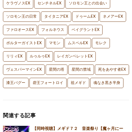
ケラヴノスEX
センチネルEX
ソロモン王との出会い
ソロモン王の日常
タイタニアEX
ドゥームEX
ネメアーEX
ファロオースEX
フォルネウス
ベイグラントEX
ポルターガイストEX
マモン
ムスペルEX
モレク
リリィEX
ルゥルゥEX
レイガンベレットEX
ヴェスパーマインEX
星間の塔
星間の禁域
死をあやす者EX
漆王バグー
砦王フォートロイ
祖メギド
魂なき黒き半身
関連する記事
【同時視聴】メギド７２ 音楽祭り【魔ヶ月にー