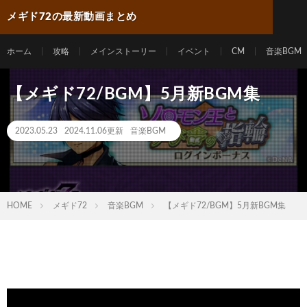
メギド72の最新動画まとめ
ホーム
攻略
メインストーリー
イベント
CM
音楽BGM
【メギド72/BGM】5月新BGM集
2023.05.23
2024.11.06更新
音楽BGM
HOME
メギド72
音楽BGM
【メギド72/BGM】5月新BGM集