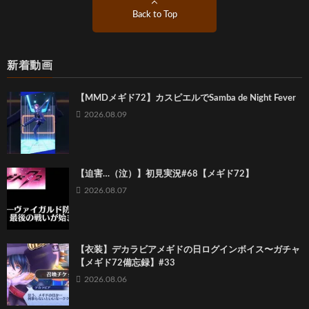
Back to Top
新着動画
【MMDメギド72】カスピエルでSamba de Night Fever
2026.08.09
【迫害…（泣）】初見実況#68【メギド72】
2026.08.07
【衣装】デカラビアメギドの日ログインボイス〜ガチャ
【メギド72備忘録】#33
2026.08.06