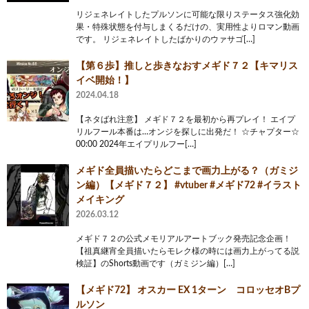
リジェネレイトしたプルソンに可能な限りステータス強化効
果・特殊状態を付与しまくるだけの、実用性よりロマン動画
です。 リジェネレイトしたばかりのウァサゴ[…]
【第６歩】推しと歩きなおすメギド７２【キマリス
イベ開始！】
2024.04.18
【ネタばれ注意】 メギド７２を最初から再プレイ！ エイプ
リルフール本番は…オンジを探しに出発だ！ ☆チャプター☆
00:00 2024年エイプリルフー[…]
メギド全員描いたらどこまで画力上がる？（ガミジ
ン編）【メギド７２】 #vtuber #メギド72 #イラスト
メイキング
2026.03.12
メギド７２の公式メモリアルアートブック発売記念企画！
【祖真継宵全員描いたらモレク様の時には画力上がってる説
検証】のShorts動画です（ガミジン編）[…]
【メギド72】 オスカー EX 1ターン コロッセオBプ
ルソン