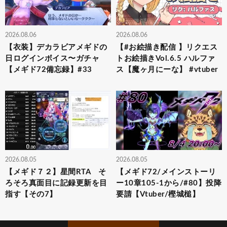
2026.08.06
2026.08.06
【衣装】デカラビアメギドの
【#お絵描き配信 】リクエス
日ログインボイス〜ガチャ
トお絵描きVol.6.5 ハルファ
【メギド72備忘録】#33
ス【魔ヶ月にーな】 #vtuber
2026.08.05
2026.08.05
【メギド７２】星間RTA そ
【メギド72/メインストーリ
ろそろ真面目に記録更新を目
ー10章105-1から/#80】投降
指す【その7】
要請【Vtuber/樫城槌】