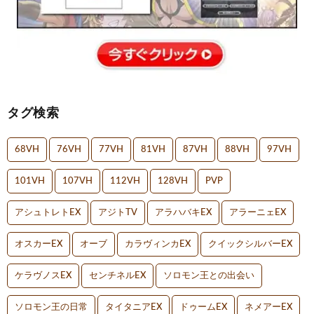
タグ検索
68VH
76VH
77VH
81VH
87VH
88VH
97VH
101VH
107VH
112VH
128VH
PVP
アシュトレトEX
アジトTV
アラハバキEX
アラーニェEX
オスカーEX
オーブ
カラヴィンカEX
クイックシルバーEX
ケラヴノスEX
センチネルEX
ソロモン王との出会い
ソロモン王の日常
タイタニアEX
ドゥームEX
ネメアーEX