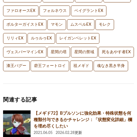
ファロオースEX
フォルネウス
ベイグラントEX
ポルターガイストEX
マモン
ムスペルEX
モレク
リリィEX
ルゥルゥEX
レイガンベレットEX
ヴェスパーマインEX
星間の塔
星間の禁域
死をあやす者EX
漆王バグー
砦王フォートロイ
祖メギド
魂なき黒き半身
関連する記事
【メギド72】Bプルソンに強化効果・特殊状態を何
種類付与できるかチャレンジ：「状態変化詳細」欄
を埋め尽くしたい
2021.06.05
2026.02.28更新