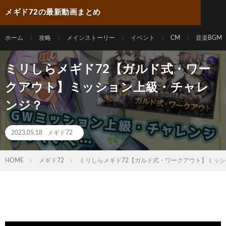
メギド72の最新動画まとめ
ホーム
攻略
メインストーリー
イベント
CM
音楽BGM
ミリしらメギド72【ガルド式・ワー
クアウト】ミッション上級・チャレ
ンジ？
2023.05.18
メギド72
HOME
メギド72
ミリしらメギド72【ガルド式・ワークアウト】ミッ