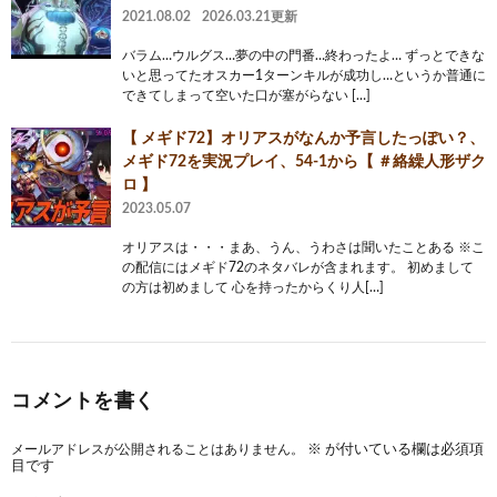
2021.08.02
2026.03.21更新
バラム…ウルグス…夢の中の門番…終わったよ… ずっとできな
いと思ってたオスカー1ターンキルが成功し…というか普通に
できてしまって空いた口が塞がらない […]
【 メギド72】オリアスがなんか予言したっぽい？、
メギド72を実況プレイ、54-1から【 ＃絡繰人形ザク
ロ 】
2023.05.07
オリアスは・・・まあ、うん、うわさは聞いたことある ※こ
の配信にはメギド72のネタバレが含まれます。 初めまして
の方は初めまして 心を持ったからくり人[…]
コメントを書く
メールアドレスが公開されることはありません。
※
が付いている欄は必須項
目です