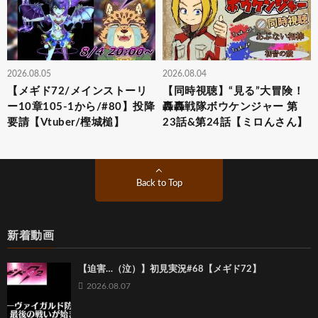
2026.08.05
2026.08.04
【メギド72/メインストーリ
【同時視聴】“見る”大冒険！
ー10章105-1から/#80】投降
轟轟戦隊ボウケンジャー 第
要請【Vtuber/樫城槌】
23話&第24話【ミロんさん】
Back to Top
新着動画
【迫害…（泣）】初見実況#68【メギド72】
2026.08.07