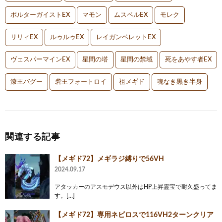
ポルターガイストEX
マモン
ムスペルEX
モレク
リリィEX
ルゥルゥEX
レイガンベレットEX
ヴェスパーマインEX
星間の塔
星間の禁域
死をあやす者EX
漆王バグー
砦王フォートロイ
祖メギド
魂なき黒き半身
関連する記事
【メギド72】メギラジ縛りで56VH
2024.09.17
アタッカーのアスモデウス以外はHP上昇霊宝で耐久盛ってま
す。[…]
【メギド72】専用ネビロスで116VH2ターンクリア