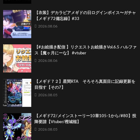
【衣装】デカラビアメギドの日ログインボイス〜ガチャ
【メギド72備忘録】#33
2026.08.06
【#お絵描き配信 】リクエストお絵描きVol.6.5 ハルファ
ス【魔ヶ月にーな】 #vtuber
2026.08.06
【メギド７２】星間RTA そろそろ真面目に記録更新を
目指す【その7】
2026.08.05
【メギド72/メインストーリー10章105-1から/#80】投
降要請【Vtuber/樫城槌】
2026.08.05