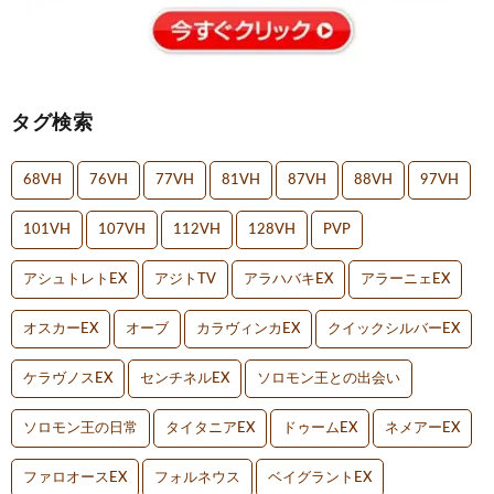
タグ検索
68VH
76VH
77VH
81VH
87VH
88VH
97VH
101VH
107VH
112VH
128VH
PVP
アシュトレトEX
アジトTV
アラハバキEX
アラーニェEX
オスカーEX
オーブ
カラヴィンカEX
クイックシルバーEX
ケラヴノスEX
センチネルEX
ソロモン王との出会い
ソロモン王の日常
タイタニアEX
ドゥームEX
ネメアーEX
ファロオースEX
フォルネウス
ベイグラントEX