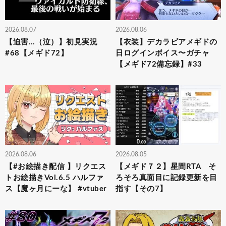
2026.08.07
2026.08.06
【迫害…（泣）】初見実況
【衣装】デカラビアメギドの
#68【メギド72】
日ログインボイス〜ガチャ
【メギド72備忘録】#33
2026.08.06
2026.08.05
【#お絵描き配信 】リクエス
【メギド７２】星間RTA そ
トお絵描きVol.6.5 ハルファ
ろそろ真面目に記録更新を目
ス【魔ヶ月にーな】 #vtuber
指す【その7】