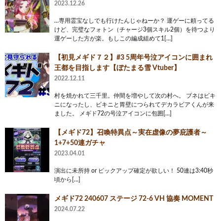
2023.12.26
…専用霊宝なしでも行けたんじゃねーか？ 運ゲーに頼ってる
けど、完璧なフォトン（チャージ3個スキル2個）を待つより
運ゲーした方が楽。もしこの編成組めて1[…]
【初見メギド７２】#3 5周年号泣アイコンに囲まれ
王都を目指します【ぼたまる雪 Vtuber】
2022.12.11
村を焼かれて三千里。仲間を増やして次の村へ。 ブネはビキ
ニになったし、ビキニと胃壁につられてデカラビアくんが来
ました。 メギド72の号泣アイコンに包囲[…]
【メギド72】召喚特異点～実在虚像の夢庇護者～
1+7+50連ガチャ
2023.04.01
演出に未所持 or ピックアップ確定が欲しい！ 50連は3:40秒
頃から[…]
メギド72 240607 ステージ 72-6 VH 協奏 MOMENT
2024.07.22