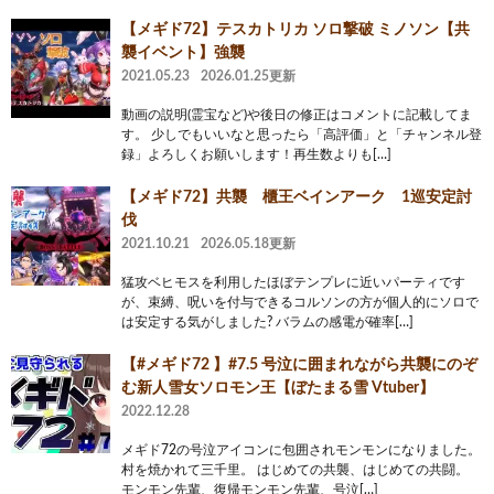
【メギド72】テスカトリカ ソロ撃破 ミノソン【共
襲イベント】強襲
2021.05.23
2026.01.25更新
動画の説明(霊宝など)や後日の修正はコメントに記載してま
す。 少しでもいいなと思ったら「高評価」と「チャンネル登
録」よろしくお願いします！再生数よりも[…]
【メギド72】共襲 櫃王ベインアーク 1巡安定討
伐
2021.10.21
2026.05.18更新
猛攻ベヒモスを利用したほぼテンプレに近いパーティです
が、束縛、呪いを付与できるコルソンの方が個人的にソロで
は安定する気がしました? バラムの感電が確率[…]
【#メギド72 】#7.5 号泣に囲まれながら共襲にのぞ
む新人雪女ソロモン王【ぼたまる雪 Vtuber】
2022.12.28
メギド72の号泣アイコンに包囲されモンモンになりました。
村を焼かれて三千里。 はじめての共襲、はじめての共闘。
モンモン先輩、復帰モンモン先輩、号泣[…]