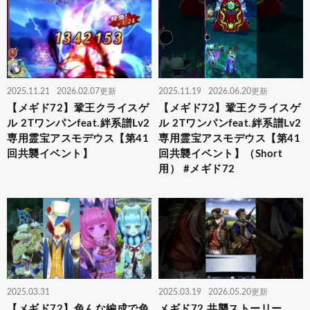
2025.11.21
2026.02.07更新
2025.11.19
2026.06.20更新
【メギド72】鞏王クライスゲ
【メギド72】鞏王クライスゲ
ル 2Tワンパンfeat.絆系譜Lv2
ル 2Tワンパンfeat.絆系譜Lv2
専用霊宝アスモデウス【第41
専用霊宝アスモデウス【第41
回共襲イベント】
回共襲イベント】（Short
用） #メギド72
2025.03.31
2025.03.19
2026.05.20更新
【メギド72】色んな編成で色
メギド72 共襲ストーリー