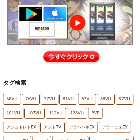
タグ検索
68VH
76VH
77VH
81VH
87VH
88VH
97VH
101VH
107VH
112VH
128VH
PVP
アシュトレトEX
アジトTV
アラハバキEX
アラーニェEX