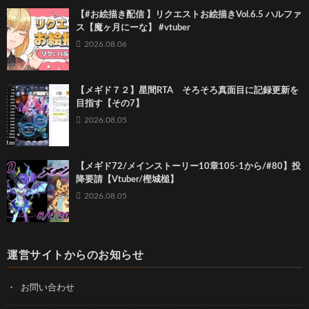
【#お絵描き配信 】リクエストお絵描きVol.6.5 ハルファ
ス【魔ヶ月にーな】 #vtuber
2026.08.06
【メギド７２】星間RTA そろそろ真面目に記録更新を
目指す【その7】
2026.08.05
【メギド72/メインストーリー10章105-1から/#80】投
降要請【Vtuber/樫城槌】
2026.08.05
運営サイトからのお知らせ
お問い合わせ