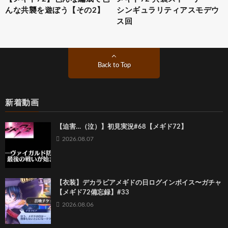
んな共襲を遊ぼう【その2】
シンギュラリティアスモデウ
ス回
Back to Top
新着動画
【迫害…（泣）】初見実況#68【メギド72】
2026.08.07
【衣装】デカラビアメギドの日ログインボイス〜ガチャ
【メギド72備忘録】#33
2026.08.06