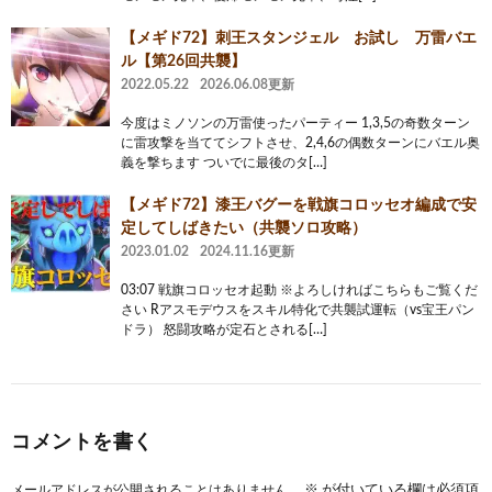
【メギド72】刺王スタンジェル お試し 万雷バエ
ル【第26回共襲】
2022.05.22
2026.06.08更新
今度はミノソンの万雷使ったパーティー 1,3,5の奇数ターン
に雷攻撃を当ててシフトさせ、2,4,6の偶数ターンにバエル奥
義を撃ちます ついでに最後のタ[…]
【メギド72】漆王バグーを戦旗コロッセオ編成で安
定してしばきたい（共襲ソロ攻略）
2023.01.02
2024.11.16更新
03:07 戦旗コロッセオ起動 ※よろしければこちらもご覧くだ
さい Rアスモデウスをスキル特化で共襲試運転（vs宝王パン
ドラ） 怒闘攻略が定石とされる[…]
コメントを書く
メールアドレスが公開されることはありません。
※
が付いている欄は必須項