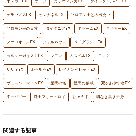
オスカーEX
オーブ
カラヴィンカEX
クイックシルバーEX
ケラヴノスEX
センチネルEX
ソロモン王との出会い
ソロモン王の日常
タイタニアEX
ドゥームEX
ネメアーEX
ファロオースEX
フォルネウス
ベイグラントEX
ポルターガイストEX
マモン
ムスペルEX
モレク
リリィEX
ルゥルゥEX
レイガンベレットEX
ヴェスパーマインEX
星間の塔
星間の禁域
死をあやす者EX
漆王バグー
砦王フォートロイ
祖メギド
魂なき黒き半身
関連する記事