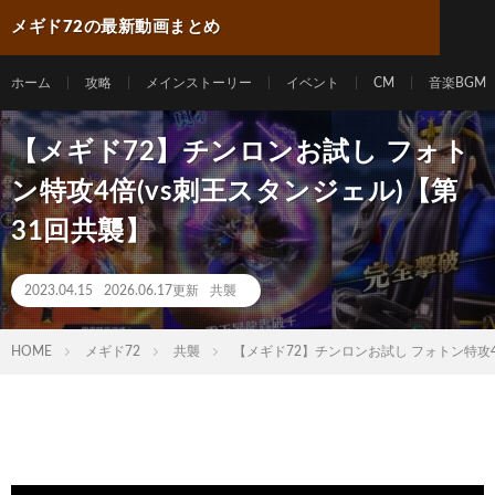
メギド72の最新動画まとめ
ホーム
攻略
メインストーリー
イベント
CM
音楽BGM
【メギド72】チンロンお試し フォト
ン特攻4倍(vs刺王スタンジェル)【第
31回共襲】
2023.04.15
2026.06.17更新
共襲
HOME
メギド72
共襲
【メギド72】チンロンお試し フォトン特攻4