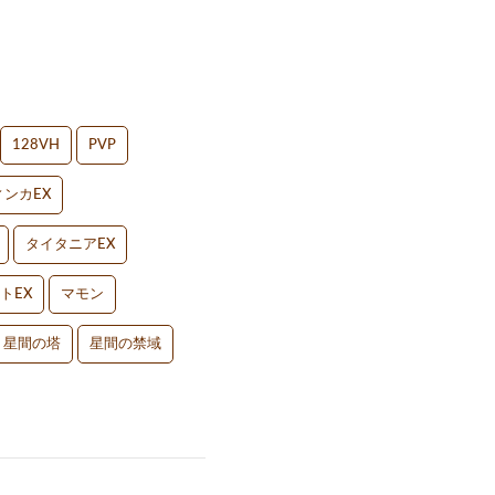
128VH
PVP
ンカEX
タイタニアEX
トEX
マモン
星間の塔
星間の禁域