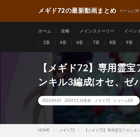
メギド72の最新動画まとめ
ゲームに関
ホーム
攻略
メインストーリー
イベン
3章
4章
6章
7章
8章
9章
【メギド72】専用霊宝
ンキル3編成(オセ、ゼ
2023.04.03
2024.11.16更新
メギド72
ドゥームEX
HOME
メギド72
【メギド72】専用霊宝アガシオン