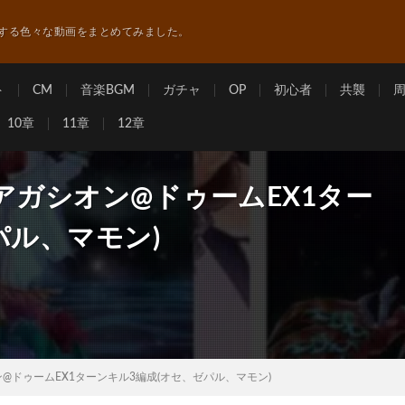
する色々な動画をまとめてみました。
ト
CM
音楽BGM
ガチャ
OP
初心者
共襲
10章
11章
12章
アガシオン@ドゥームEX1ター
パル、マモン)
@ドゥームEX1ターンキル3編成(オセ、ゼパル、マモン)