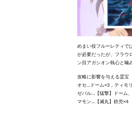
めまい役フルーレティで
が必要だったが、フラウロ
ン目アガシオン執心と噛
攻略に影響を与える霊宝
オセ…ドーム×3，ティモ
ゼパル…【猛撃】ドーム
マモン…【滅丸】鉄兜×4