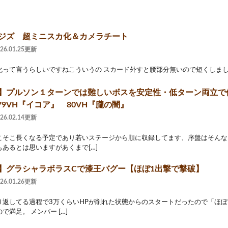
 ジズ 超ミニスカ化＆カメラチート
026.01.25更新
化って言うらしいですねこういうの スカード外すと腰部分無いので短くしました
2】プルソン１ターンでは難しいボスを安定性・低ターン両立で倒す
9VH『イコア』 80VH『朧の闇』
026.02.14更新
こそこ長くなる予定であり若いステージから順に収録してます、序盤はそんな
あるとは思いますがあくまで[…]
2】グラシャラボラスCで漆王バグー【ほぼ1出撃で撃破】
026.01.26更新
返してる過程で3万くらいHPが削れた状態からのスタートだったので「ほぼ」
で満足。 メンバー […]