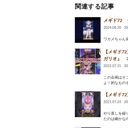
関連する記事
メギド72
2024.08.20
2
ワカメちゃん
【メギド7
ガリオ』 7
2022.07.25
2
この企画はそ
よ！的なものも
【メギド7
2021.07.24
2
やり直しを繰り
たのは確かなの