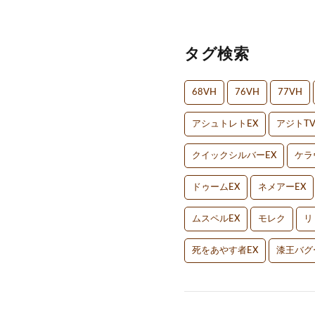
タグ検索
68VH
76VH
77VH
アシュトレトEX
アジトT
クイックシルバーEX
ケラ
ドゥームEX
ネメアーEX
ムスペルEX
モレク
リ
死をあやす者EX
漆王バグ