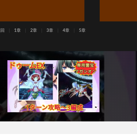
周回
1章
2章
3章
4章
5章