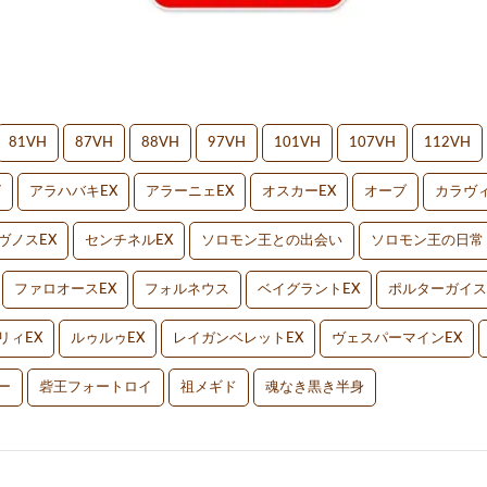
81VH
87VH
88VH
97VH
101VH
107VH
112VH
V
アラハバキEX
アラーニェEX
オスカーEX
オーブ
カラヴィ
ヴノスEX
センチネルEX
ソロモン王との出会い
ソロモン王の日常
ファロオースEX
フォルネウス
ベイグラントEX
ポルターガイス
リィEX
ルゥルゥEX
レイガンベレットEX
ヴェスパーマインEX
ー
砦王フォートロイ
祖メギド
魂なき黒き半身