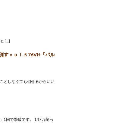
[…]
ｖｏｌ.5 76VH『バル
ことしなくても倒せるからいい
1回で撃破です。 147万削っ