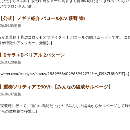
てひたすらA追加するだけ 総ダメージ高すぎて普通の敵だと生き残っていな
アヴァロンさん htt[…]
公式】メギド紹介 バロール(CV:萩野 崇)
026.04.05更新
らが真骨頂！暴虐コロッセオファイター！ バロールの紹介ムービーです。 コ
が特徴のアタッカー。覚醒[…]
】Bサラ＋Bベリアル 2パターン
026.03.28更新
twitter.com/nsunyisz/status/1569958602965942274?t=_l096ZU8hYZiT[…]
2】重奏ソリティアで90VH【みんなの編成サルベージ】
026.06.07更新
実装時に行って、面白い戦闘だったのでみんなの編成からサルベージして録画した
らの敵奥義で弾撃[…]