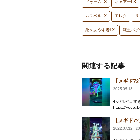
ドゥームEX
ネメアーEX
ムスペルEX
モレク
リ
死をあやす者EX
漆王バグ
関連する記事
【メギド72
2025.05.13
ゼパルやばすぎ
https://youtu.
【メギド72
2022.07.12
2