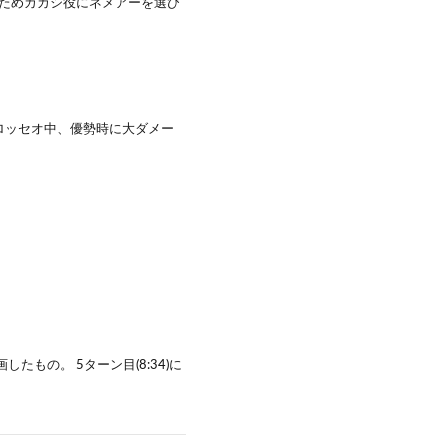
いためカカシ役にネメアーを選び
ロッセオ中、優勢時に大ダメー
もの。 5ターン目(8:34)に