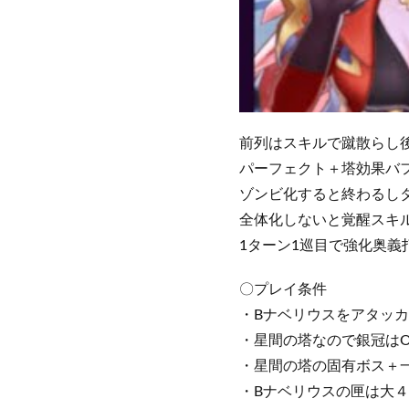
前列はスキルで蹴散らし
パーフェクト＋塔効果バ
ゾンビ化すると終わるし
全体化しないと覚醒スキ
1ターン1巡目で強化奥
〇プレイ条件
・Bナベリウスをアタッ
・星間の塔なので銀冠はO
・星間の塔の固有ボス＋
・Bナベリウスの匣は大４つ