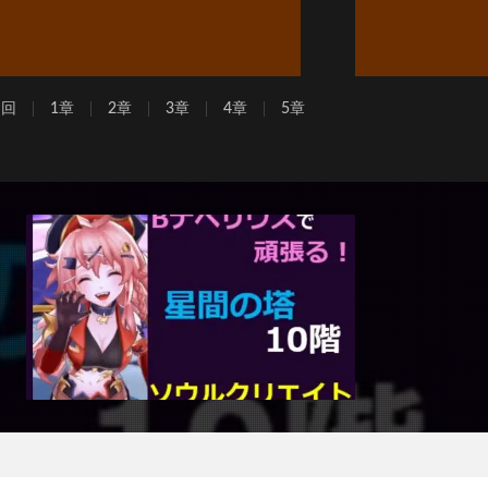
周回
1章
2章
3章
4章
5章