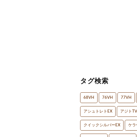
タグ検索
68VH
76VH
77VH
アシュトレトEX
アジトT
クイックシルバーEX
ケラ