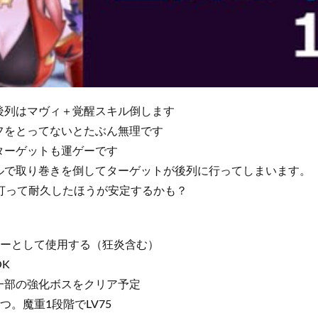
後列はマヴィ＋覚醒スキル倒します
フをとってないとたぶん無理です
ターゲットも運ゲーです
ルで取り巻きを倒してターゲットが後列に行ってしまいます。
義打って耐久したほうが安定するかも？
カーとして使用する（狂炎含む）
K
一部の強化ボスをクリア予定
。魔重1段階でLV75