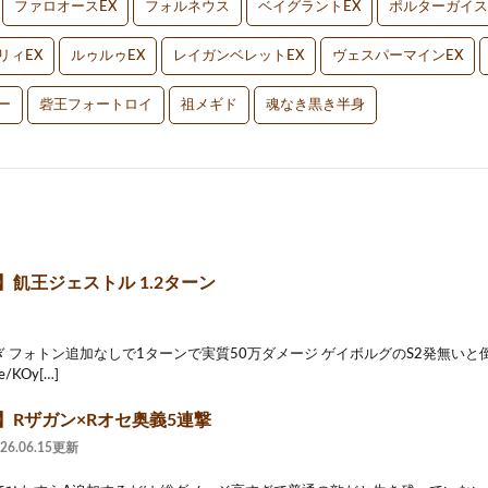
ファロオースEX
フォルネウス
ベイグラントEX
ポルターガイス
リィEX
ルゥルゥEX
レイガンベレットEX
ヴェスパーマインEX
ー
砦王フォートロイ
祖メギド
魂なき黒き半身
】飢王ジェストル 1.2ターン
 フォトン追加なしで1ターンで実質50万ダメージ ゲイボルグのS2発無いと
be/KOy[…]
】Rザガン×Rオセ奥義5連撃
026.06.15更新