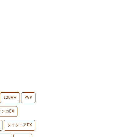
128VH
PVP
ンカEX
タイタニアEX