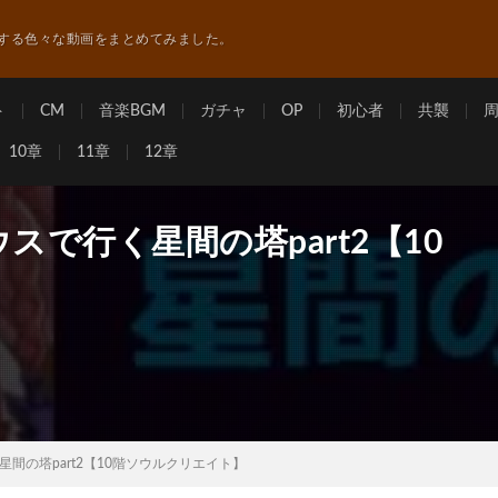
する色々な動画をまとめてみました。
ト
CM
音楽BGM
ガチャ
OP
初心者
共襲
10章
11章
12章
スで行く星間の塔part2【10
間の塔part2【10階ソウルクリエイト】