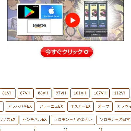
81VH
87VH
88VH
97VH
101VH
107VH
112VH
V
アラハバキEX
アラーニェEX
オスカーEX
オーブ
カラヴィ
ヴノスEX
センチネルEX
ソロモン王との出会い
ソロモン王の日常