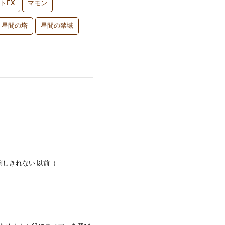
トEX
マモン
星間の塔
星間の禁域
倒しきれない 以前（