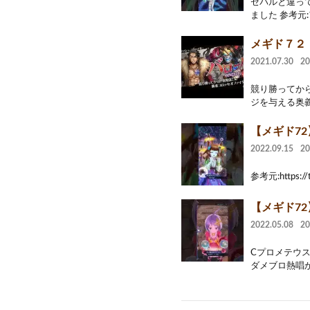
ゼパルと違っ
ました 参考元:
メギド７２【
2021.07.30
2
競り勝ってか
ジを与える奥義
【メギド72
2022.09.15
2
参考元:https://
【メギド7
2022.05.08
2
Cプロメテウス
ダメブロ熱唱か