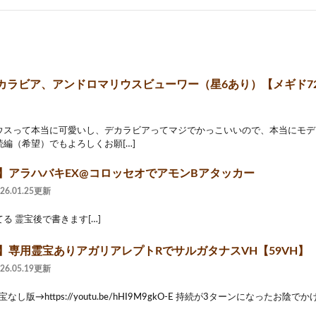
カラビア、アンドロマリウスビューワー（星6あり）【メギド72
ウスって本当に可愛いし、デカラビアってマジでかっこいいので、本当にモデ
編（希望）でもよろしくお願[…]
2】アラハバキEX@コロッセオでアモンBアタッカー
026.01.25更新
る 霊宝後で書きます[…]
2】専用霊宝ありアガリアレプトRでサルガタナスVH【59VH】
026.05.19更新
宝なし版→https://youtu.be/hHI9M9gkO-E 持続が3ターンになったお