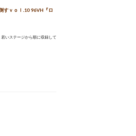
ｖｏｌ.10 96VH『ロ
。 若いステージから順に収録して