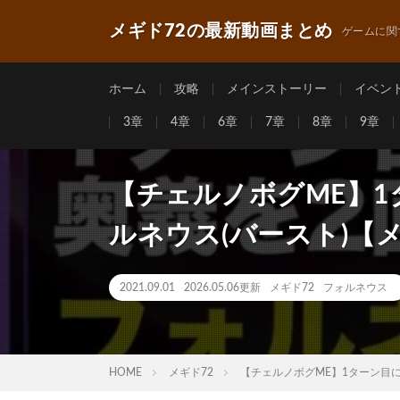
メギド72の最新動画まとめ
ゲームに関
ホーム
攻略
メインストーリー
イベン
3章
4章
6章
7章
8章
9章
【チェルノボグME】1
ルネウス(バースト)【メギド
2021.09.01
2026.05.06更新
メギド72
フォルネウス
HOME
メギド72
【チェルノボグME】1ターン目に2