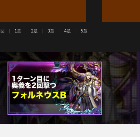
周回
1章
2章
3章
4章
5章