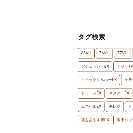
タグ検索
68VH
76VH
77VH
アシュトレトEX
アジトT
クイックシルバーEX
ケラ
ドゥームEX
ネメアーEX
ムスペルEX
モレク
リ
死をあやす者EX
漆王バグ