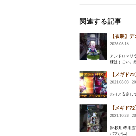
関連する記事
【衣装】デ
2026.06.16
アンドロマリ
様はすごい。続
【メギド7
2021.08.03
2
わりと安定して
【メギド7
2021.10.28
2
(比較用)専用霊
バフが[…]