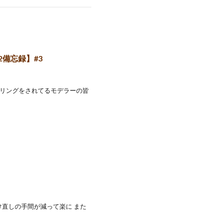
備忘録】#3
リングをされてるモデラーの皆
陰でかけ直しの手間が減って楽に また