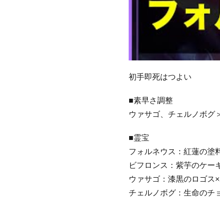
初手即死はつよい
■素早さ調整
ウァサゴ、チェルノボグ
■霊宝
フォルネウス：紅蓮の塗
ビフロンス：紫芋のケーキ
ウァサゴ：漆黒のロゴス×
チェルノボグ：生命のチ