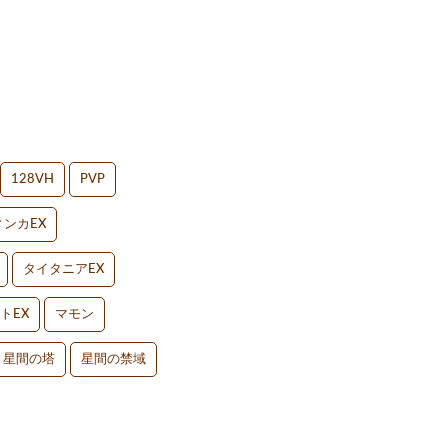
128VH
PVP
ンカEX
タイタニアEX
トEX
マモン
星間の塔
星間の禁域