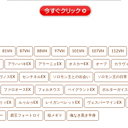
81VH
87VH
88VH
97VH
101VH
107VH
112VH
V
アラハバキEX
アラーニェEX
オスカーEX
オーブ
カラヴィ
ヴノスEX
センチネルEX
ソロモン王との出会い
ソロモン王の日常
ファロオースEX
フォルネウス
ベイグラントEX
ポルターガイス
リィEX
ルゥルゥEX
レイガンベレットEX
ヴェスパーマインEX
ー
砦王フォートロイ
祖メギド
魂なき黒き半身