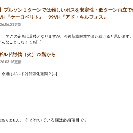
2】プルソン１ターンでは難しいボスを安定性・低ターン両立で倒す
7VH『ケーロベリト』 99VH『アド・キルフォス』
026.06.21更新
現在としてこの企画は最後となりますが、今後新章解放でまた続けると思います
んなことしなくても[…]
ギルド討伐（火）72階から
026.03.16更新
今週はギルド討伐強化週間？[…]
※
が付いている欄は必須項目です
はありません。