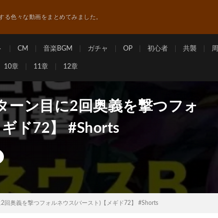
する色々な動画をまとめてみました。
ト
CM
音楽BGM
ガチャ
OP
初心者
共襲
10章
11章
12章
ターン目に2回奥義を撃つフォ
72】 #Shorts
回奥義を撃つフォルネウス(バースト)【メギド72】 #Shorts