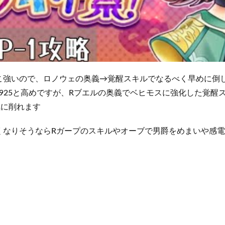
こ強いので、ロノウェの奥義→覚醒スキルでなるべく早めに倒
3925と高めですが、Rブエルの奥義でベヒモスに強化した覚醒
気に削れます
くなりそうならRガープのスキルやオーブで男爵をめまいや感