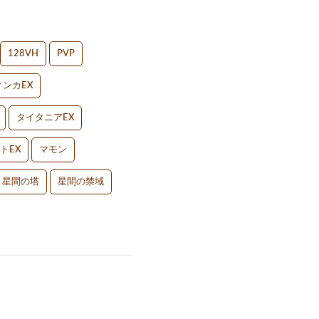
128VH
PVP
ンカEX
タイタニアEX
トEX
マモン
星間の塔
星間の禁域