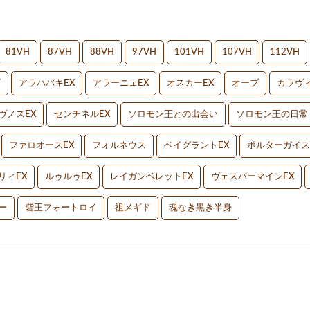
81VH
87VH
88VH
97VH
101VH
107VH
112VH
V
アラハバキEX
アラーニェEX
オスカーEX
オーブ
カラヴィ
ヴノスEX
センチネルEX
ソロモン王との出会い
ソロモン王の日常
ファロオースEX
フォルネウス
ベイグラントEX
ポルターガイス
リィEX
ルゥルゥEX
レイガンベレットEX
ヴェスパーマインEX
ー
砦王フォートロイ
祖メギド
魂なき黒き半身