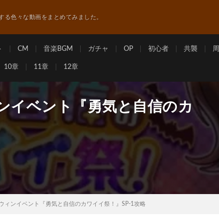
する色々な動画をまとめてみました。
ト
CM
音楽BGM
ガチャ
OP
初心者
共襲
10章
11章
12章
ィンイベント『勇気と自信のカ
ウィンイベント『勇気と自信のカワイイ祭！』SP-1攻略