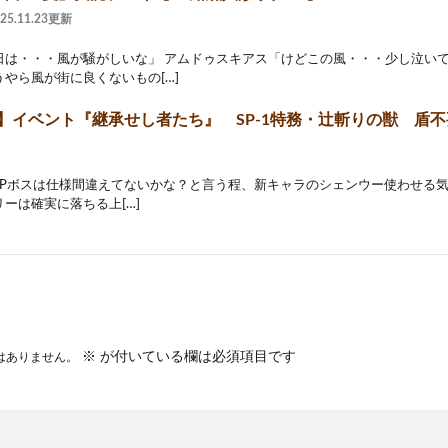
025.11.23更新
日は・・・風が騒がしいな」 アムドゥスキアス「けどこの風・・・少し泣いて
やら風が街に良くないもの[…]
2】イベント『継承せし者たち』 SP-1特務・辻斬りの獣 盾
Pボスは仕様間違えてないかな？と言う程、新キャラのシェンウー使わせる気が
ーは確実に落ちる上[…]
※
が付いている欄は必須項目です
はありません。