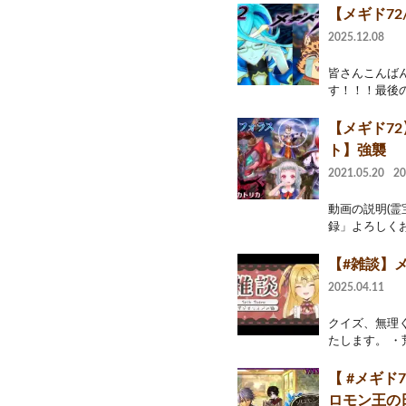
【メギド72
2025.12.08
皆さんこんばん
す！！！最後の
【メギド7
ト】強襲
2021.05.20
2
動画の説明(
録」よろしくお
【#雑談】メ
2025.04.11
クイズ、無理く
たします。 ・
【 #メギ
ロモン王の