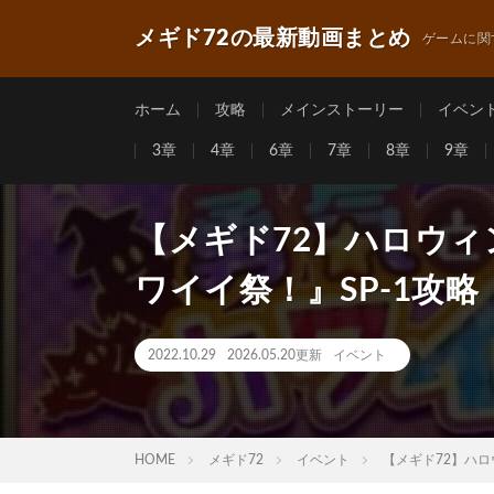
メギド72の最新動画まとめ
ゲームに関
ホーム
攻略
メインストーリー
イベン
3章
4章
6章
7章
8章
9章
【メギド72】ハロウ
ワイイ祭！』SP-1攻略
2022.10.29
2026.05.20更新
イベント
HOME
メギド72
イベント
【メギド72】ハロ