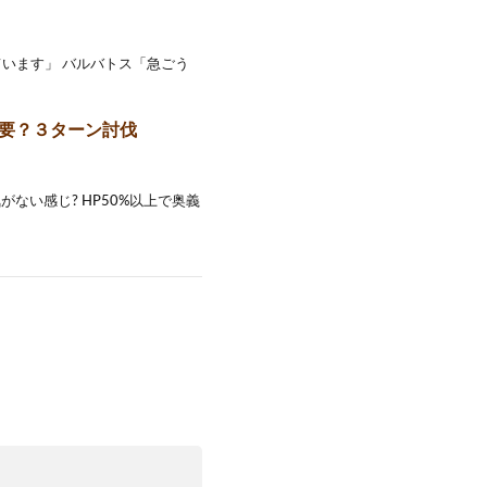
います」 バルバトス「急ごう
不要？３ターン討伐
ない感じ? HP50%以上で奥義