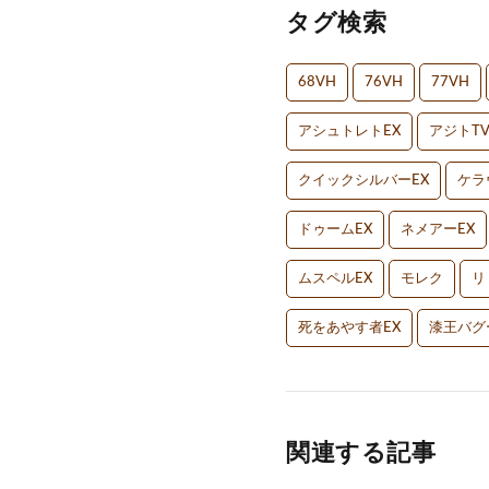
タグ検索
68VH
76VH
77VH
アシュトレトEX
アジトT
クイックシルバーEX
ケラ
ドゥームEX
ネメアーEX
ムスペルEX
モレク
リ
死をあやす者EX
漆王バグ
関連する記事