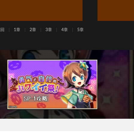
周回
1章
2章
3章
4章
5章