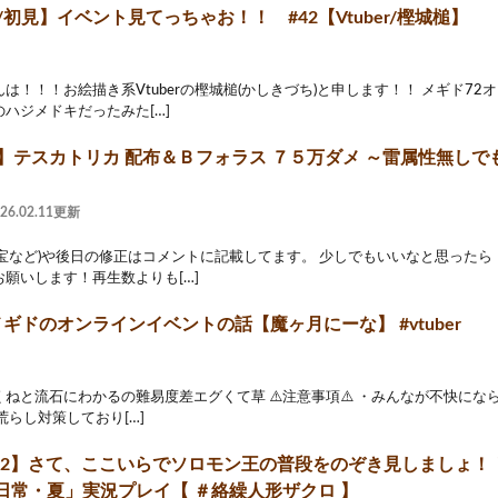
/初見】イベント見てっちゃお！！ #42【Vtuber/樫城槌】
は！！！お絵描き系Vtuberの樫城槌(かしきづち)と申します！！ メギド7
ハジメドキだったみた[…]
2】テスカトリカ 配布＆Ｂフォラス ７５万ダメ ～雷属性無しで
026.02.11更新
霊宝など)や後日の修正はコメントに記載してます。 少しでもいいなと思った
願いします！再生数よりも[…]
ギドのオンラインイベントの話【魔ヶ月にーな】 #vtuber
ねと流石にわかるの難易度差エグくて草 ⚠️注意事項⚠️ ・みんなが不快に
荒らし対策しており[…]
ド72】さて、ここいらでソロモン王の普段をのぞき見しましょ！
日常・夏」実況プレイ【 ＃絡繰人形ザクロ 】