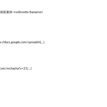
lisnotte (hanamori
oogle.com/spreadsh[…]
/mchayha?s=21[…]