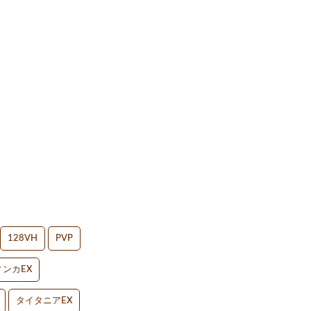
128VH
PVP
ンカEX
タイタニアEX