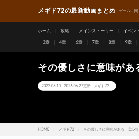
メギド72の最新動画まとめ
ゲームに関
ホーム
攻略
メインストーリー
イベン
3章
4章
6章
7章
8章
9章
その優しさに意味がある
2022.08.10
2026.06.27更新
メギド72
HOME
メギド72
その優しさに意味がある 3話·冒