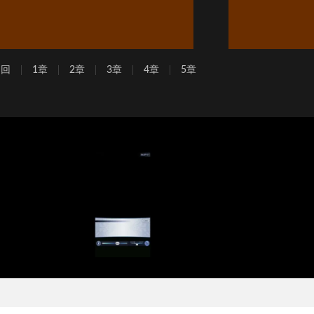
周回
1章
2章
3章
4章
5章