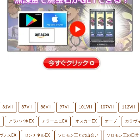
81VH
87VH
88VH
97VH
101VH
107VH
112VH
V
アラハバキEX
アラーニェEX
オスカーEX
オーブ
カラヴィ
ヴノスEX
センチネルEX
ソロモン王との出会い
ソロモン王の日常