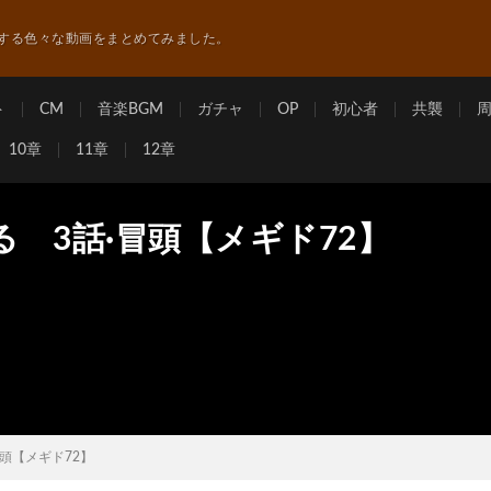
する色々な動画をまとめてみました。
ト
CM
音楽BGM
ガチャ
OP
初心者
共襲
10章
11章
12章
 3話·冒頭【メギド72】
頭【メギド72】