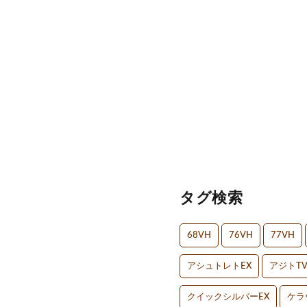
タグ検索
68VH
76VH
77VH
アシュトレトEX
アジトT
クイックシルバーEX
ケラ