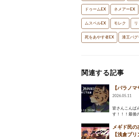
ドゥームEX
ネメアーEX
ムスペルEX
モレク
リ
死をあやす者EX
漆王バグ
関連する記事
【パラノマサ
2026.05.11
皆さんこんばん
す！！！最後の
メギド民の
【浅倉プリ