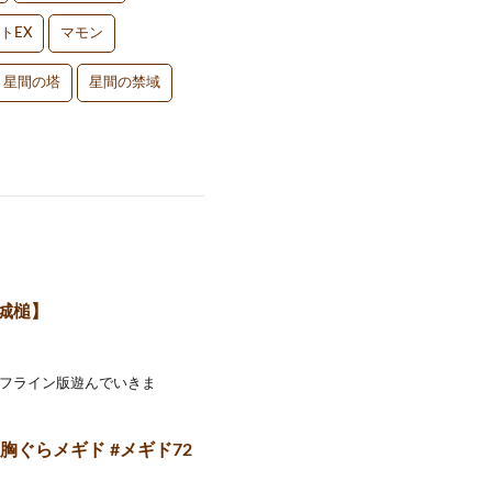
トEX
マモン
星間の塔
星間の禁域
樫城槌】
2オフライン版遊んでいきま
ぐらメギド #メギド72