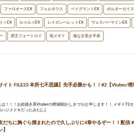
ファロオースEX
フォルネウス
ベイグラントEX
ポルターガイス
リィEX
ルゥルゥEX
レイガンベレットEX
ヴェスパーマインEX
ー
砦王フォートロイ
祖メギド
魂なき黒き半身
イト FILE23 本所七不思議】先手必勝かも！！#2【Vtuber/
は！！！お絵描き系Vtuberの樫城槌(かしきづち)と申します！！ メギド7
ハジメドキだったみた[…]
友だちに胸ぐら掴まれたので久しぶりに4章やるぞー！！配信 #胸
ン】