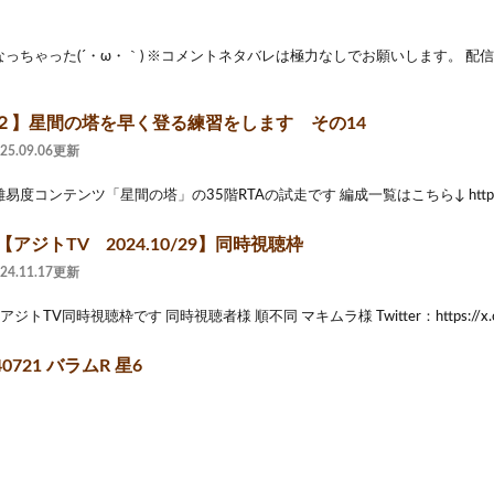
ちゃった(´・ω・｀) ※コメントネタバレは極力なしでお願いします。 配信画面素材→so
２】星間の塔を早く登る練習をします その14
025.09.06更新
コンテンツ「星間の塔」の35階RTAの試走です 編成一覧はこちら↓ https://docs.g
【アジトTV 2024.10/29】同時視聴枠
024.11.17更新
のアジトTV同時視聴枠です 同時視聴者様 順不同 マキムラ様 Twitter：https://x.com
0721 バラムR 星6