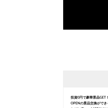
投資0円で豪華景品GE
OPENの景品交換がで