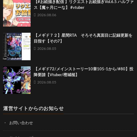
【#お絵描き配信 】リクエストお絵描きVol.6.5 ハルファ
ス【魔ヶ月にーな】 #vtuber
2026.08.06
【メギド７２】星間RTA そろそろ真面目に記録更新を
目指す【その7】
2026.08.05
【メギド72/メインストーリー10章105-1から/#80】投
降要請【Vtuber/樫城槌】
2026.08.05
運営サイトからのお知らせ
お問い合わせ