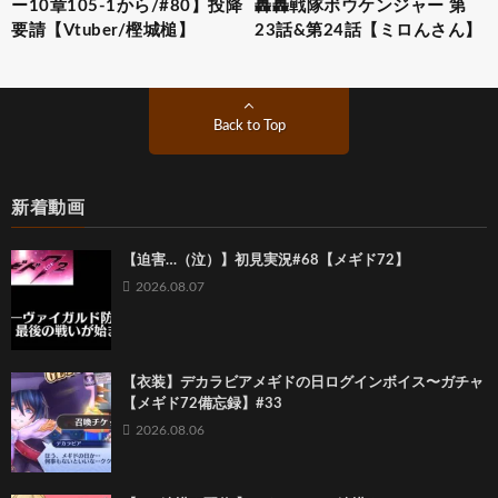
ー10章105-1から/#80】投降
轟轟戦隊ボウケンジャー 第
要請【Vtuber/樫城槌】
23話&第24話【ミロんさん】
Back to Top
新着動画
【迫害…（泣）】初見実況#68【メギド72】
2026.08.07
【衣装】デカラビアメギドの日ログインボイス〜ガチャ
【メギド72備忘録】#33
2026.08.06