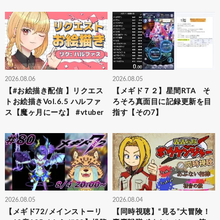
2026.08.06
2026.08.05
【#お絵描き配信 】リクエス
【メギド７２】星間RTA そ
トお絵描きVol.6.5 ハルファ
ろそろ真面目に記録更新を目
ス【魔ヶ月にーな】 #vtuber
指す【その7】
2026.08.05
2026.08.04
【メギド72/メインストーリ
【同時視聴】“見る”大冒険！