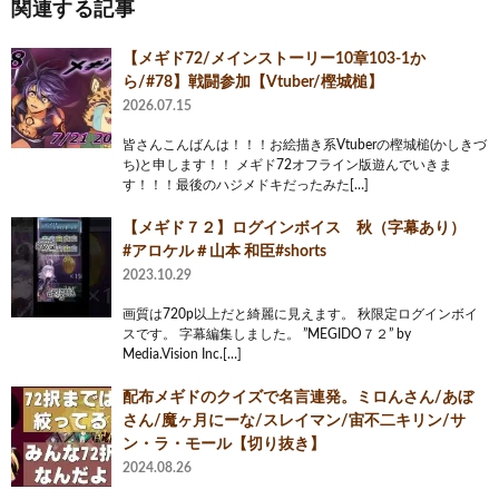
関連する記事
【メギド72/メインストーリー10章103-1か
ら/#78】戦闘参加【Vtuber/樫城槌】
2026.07.15
皆さんこんばんは！！！お絵描き系Vtuberの樫城槌(かしきづ
ち)と申します！！ メギド72オフライン版遊んでいきま
す！！！最後のハジメドキだったみた[…]
【メギド７２】ログインボイス 秋（字幕あり）
#アロケル＃山本 和臣#shorts
2023.10.29
画質は720p以上だと綺麗に見えます。 秋限定ログインボイ
スです。 字幕編集しました。 ”MEGIDO７２” by
Media.Vision Inc.[…]
配布メギドのクイズで名言連発。ミロんさん/あぼ
さん/魔ヶ月にーな/スレイマン/宙不二キリン/サ
ン・ラ・モール【切り抜き】
2024.08.26