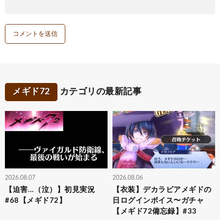
メギド72
カテゴリの最新記事
2026.08.07
2026.08.06
【迫害…（泣）】初見実況
【衣装】デカラビアメギドの
#68【メギド72】
日ログインボイス〜ガチャ
【メギド72備忘録】#33