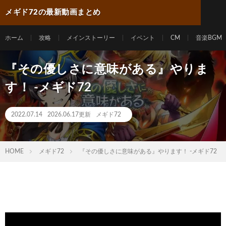
メギド72の最新動画まとめ
ホーム
攻略
メインストーリー
イベント
CM
音楽BGM
『その優しさに意味がある』やりま
す！ -メギド72
2022.07.14
2026.06.17更新
メギド72
HOME
メギド72
『その優しさに意味がある』やります！ -メギド72