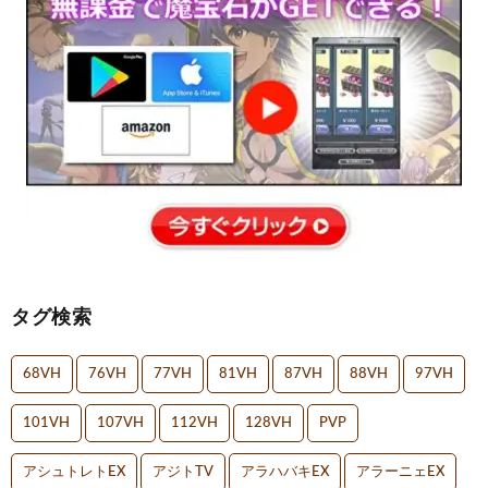
タグ検索
68VH
76VH
77VH
81VH
87VH
88VH
97VH
101VH
107VH
112VH
128VH
PVP
アシュトレトEX
アジトTV
アラハバキEX
アラーニェEX