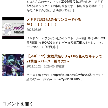
ミロんさんのチャンネルで2024/08/23に行われた、メギド
72配布キャラクイズの切り抜きです。 切り抜き元動画 「う
ちのメギドの実況、切り抜いても[…]
メギド72駆け込みダウンロードやる
ぞ！！！！！！！！
2025.03.05
メギド72 オフライン版のインストール可能日時は2025年3
月9日(日) 午後07:02まで！ データ容量7GBあるらしいです。
ごっつい。 ◇DL手順[…]
【メギド72】変貌貝姫リリィEXを色んなキャラで
2T撃破～バースト編その2～
2021.10.28
2026.05.19更新
バースト編その１→https://youtu.be/uCiw3nsAJS8 ラッシュ
編その1→https://youtu.be/2yn367tHR0M[…]
コメントを書く