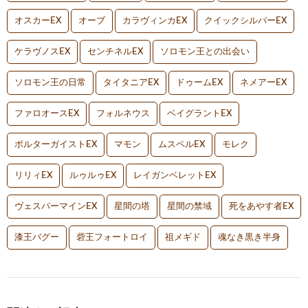
オスカーEX
オーブ
カラヴィンカEX
クイックシルバーEX
ケラヴノスEX
センチネルEX
ソロモン王との出会い
ソロモン王の日常
タイタニアEX
ドゥームEX
ネメアーEX
ファロオースEX
フォルネウス
ベイグラントEX
ポルターガイストEX
マモン
ムスペルEX
モレク
リリィEX
ルゥルゥEX
レイガンベレットEX
ヴェスパーマインEX
星間の塔
星間の禁域
死をあやす者EX
漆王バグー
砦王フォートロイ
祖メギド
魂なき黒き半身