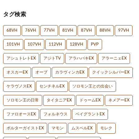
タグ検索
68VH
76VH
77VH
81VH
87VH
88VH
97VH
101VH
107VH
112VH
128VH
PVP
アシュトレトEX
アジトTV
アラハバキEX
アラーニェEX
オスカーEX
オーブ
カラヴィンカEX
クイックシルバーEX
ケラヴノスEX
センチネルEX
ソロモン王との出会い
ソロモン王の日常
タイタニアEX
ドゥームEX
ネメアーEX
ファロオースEX
フォルネウス
ベイグラントEX
ポルターガイストEX
マモン
ムスペルEX
モレク