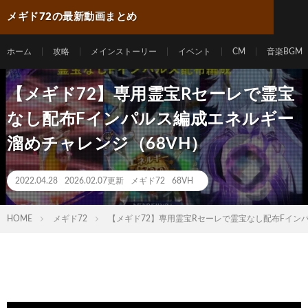
メギド72の最新動画まとめ
ホーム
攻略
メインストーリー
イベント
CM
音楽BGM
【メギド72】専用霊宝Rセーレで霊宝
なし配布Fインパルス編成エネルギー
溜めチャレンジ（68VH）
2022.04.28
2026.02.07更新
メギド72
68VH
HOME
メギド72
【メギド72】専用霊宝Rセーレで霊宝なし配布Fイン