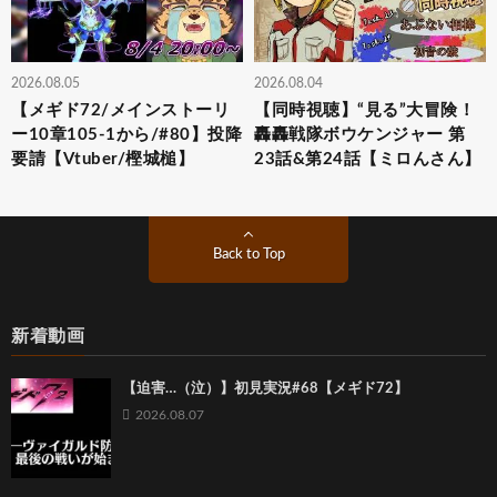
2026.08.05
2026.08.04
【メギド72/メインストーリ
【同時視聴】“見る”大冒険！
ー10章105-1から/#80】投降
轟轟戦隊ボウケンジャー 第
要請【Vtuber/樫城槌】
23話&第24話【ミロんさん】
Back to Top
新着動画
【迫害…（泣）】初見実況#68【メギド72】
2026.08.07