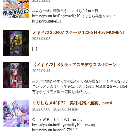
2023.12.05
みんな一緒に頑張ろう！ ミリしら1ｍｍ目：
https://youtu.be/BhgmvadLg10 ミリしら再生リスト：
https://youtube[…]
メギド72 250407 ステージ 122-5 H 4try MOMENT
2025.05.02
[…]
【メギド72】Bサラ＋アスモデウス 2パターン
2022.09.14
火デバフ効きやすくて都合のいい敵が居ない！！ そんなわけ
でいつメンのリリィ半身はボツに 1戦目:対単体 2ターン目54
万はかなり高水準 一応同じ編成で[…]
ミリしらメギド72「美味礼讃ノ魔宴」part4
2022.07.08
2026.06.14更新
久々すぎる… ミリしら1ｍｍ目：
https://youtu.be/BhgmvadLg10 これの前：
https://youtu.be/vstK_ZPL[…]