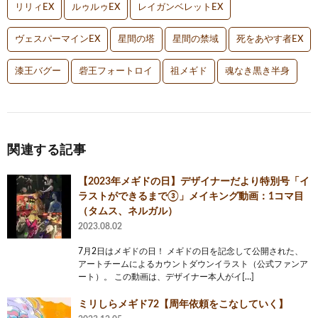
リリィEX
ルゥルゥEX
レイガンベレットEX
ヴェスパーマインEX
星間の塔
星間の禁域
死をあやす者EX
漆王バグー
砦王フォートロイ
祖メギド
魂なき黒き半身
関連する記事
【2023年メギドの日】デザイナーだより特別号「イ
ラストができるまで③」メイキング動画：1コマ目
（タムス、ネルガル）
2023.08.02
7月2日はメギドの日！ メギドの日を記念して公開された、
アートチームによるカウントダウンイラスト（公式ファンア
ート）。 この動画は、デザイナー本人がイ[…]
ミリしらメギド72【周年依頼をこなしていく】