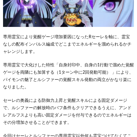
専用霊宝により覚醒ゲージ増加要因になったRセーレを軸に、霊宝
なしの配布インパルス編成でどこまでエネルギーを溜められるかチ
ャレンジします。
専用霊宝で大化けした特性「自身封印中、自身の1行動で溜めた覚醒
ゲージを両隣にも加算する（1ターン中に2回発動可能） 」により、
パイモンの魅了とルシファーの覚醒スキル発動の両立がかなり楽に
なりました。
セーレの奥義による防御力上昇と覚醒スキルによる固定ダメージ
で、ルシファーの解放時のバフ条件もクリアできるうえに、アンド
レアルフスよりも高い固定ダメージを付与できるのでエネルギーは
その分増加させることができます。
今回はセーレとルシファーの専用霊宝以外何も霊宝つけてなくてこ