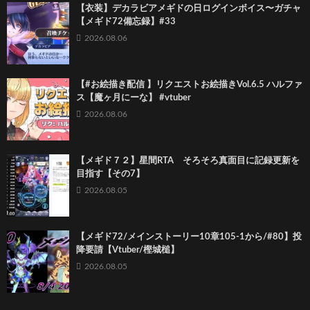
【衣装】デカラビアメギドの日ログインボイス〜ガチャ
【メギド72備忘録】#33
2026.08.06
【#お絵描き配信 】リクエストお絵描きVol.6.5 ハルファ
ス【魔ヶ月にーな】 #vtuber
2026.08.06
【メギド７２】星間RTA そろそろ真面目に記録更新を
目指す【その7】
2026.08.05
【メギド72/メインストーリー10章105-1から/#80】投
降要請【Vtuber/樫城槌】
2026.08.05