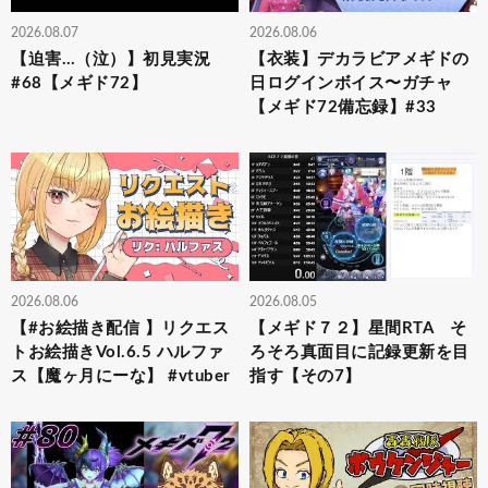
2026.08.07
2026.08.06
【迫害…（泣）】初見実況
【衣装】デカラビアメギドの
#68【メギド72】
日ログインボイス〜ガチャ
【メギド72備忘録】#33
2026.08.06
2026.08.05
【#お絵描き配信 】リクエス
【メギド７２】星間RTA そ
トお絵描きVol.6.5 ハルファ
ろそろ真面目に記録更新を目
ス【魔ヶ月にーな】 #vtuber
指す【その7】