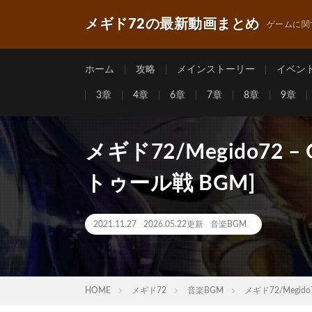
メギド72の最新動画まとめ
ゲームに関
ホーム
攻略
メインストーリー
イベン
3章
4章
6章
7章
8章
9章
メギド72/Megido72 – Ga
トゥール戦 BGM]
2021.11.27
2026.05.22更新
音楽BGM
HOME
メギド72
音楽BGM
メギド72/Megido7