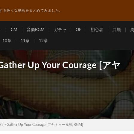
する色々な動画をまとめてみました。
ト
CM
音楽BGM
ガチャ
OP
初心者
共襲
10章
11章
12章
ther Up Your Courage [アヤ
2 - Gather Up Your Courage [アヤトゥール戦 BGM]