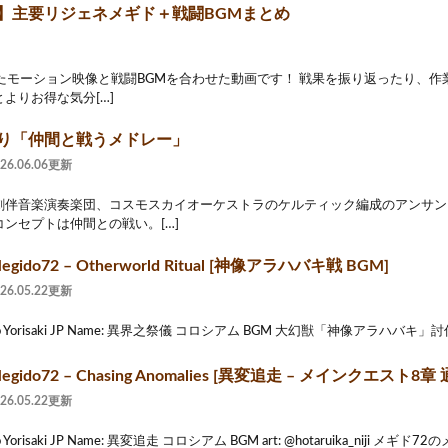
2】主要リジェネメギド＋戦闘BGMまとめ
にあげたモーション映像と戦闘BGMを合わせた動画です！ 戦果を振り返ったり、
よりお得な気分[…]
より「仲間と戦うメドレー」
026.06.06更新
劇伴音楽演奏楽団、コスモスカイオーケストラのケルティック編成のアンサン
ンセプトは仲間との戦い。[…]
gido72 – Otherworld Ritual [神像アラハバキ戦 BGM]
026.05.22更新
 Ryo Yorisaki JP Name: 異界之祭儀 コロシアム BGM 大幻獣「神像アラハバ
gido72 – Chasing Anomalies [異変追走 – メインクエスト8章
026.05.22更新
o Yorisaki JP Name: 異変追走 コロシアム BGM art: @hotaruika_niji メギド72の