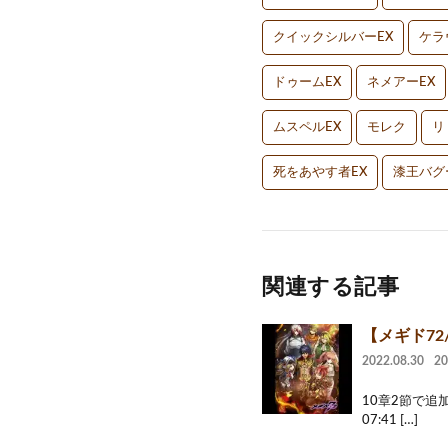
クイックシルバーEX
ケラ
ドゥームEX
ネメアーEX
ムスペルEX
モレク
リ
死をあやす者EX
漆王バグ
関連する記事
【メギド72
2022.08.30
2
10章2節で追加
07:41 […]