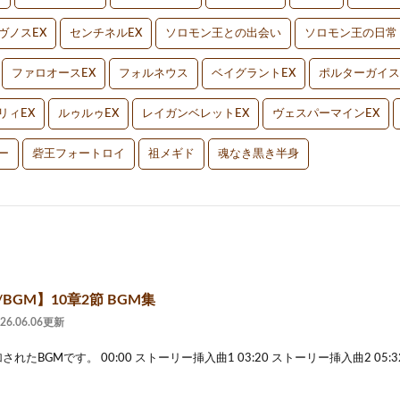
ヴノスEX
センチネルEX
ソロモン王との出会い
ソロモン王の日常
ファロオースEX
フォルネウス
ベイグラントEX
ポルターガイス
リィEX
ルゥルゥEX
レイガンベレットEX
ヴェスパーマインEX
ー
砦王フォートロイ
祖メギド
魂なき黒き半身
/BGM】10章2節 BGM集
026.06.06更新
されたBGMです。 00:00 ストーリー挿入曲1 03:20 ストーリー挿入曲2 05: