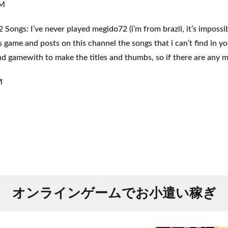
M
s: I’ve never played megido72 (i’m from brazil, it’s impossib
s game and posts on this channel the songs that i can’t find in yo
d gamewith to make the titles and thumbs, so if there are any mi
M
オンラインゲームでお小遣い稼ぎ