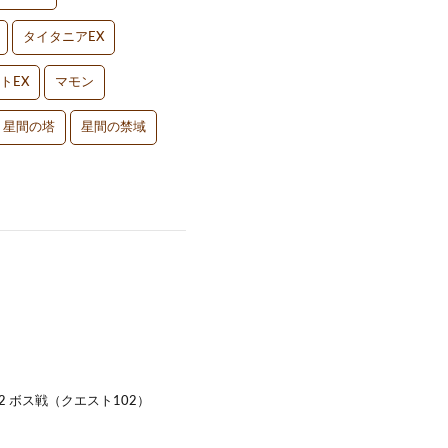
タイタニアEX
トEX
マモン
星間の塔
星間の禁域
32 ボス戦（クエスト102）