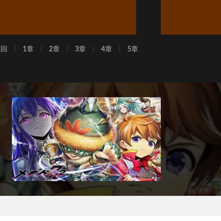
周回
1章
2章
3章
4章
5章