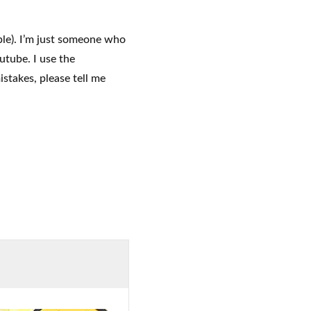
le). I’m just someone who
utube. I use the
stakes, please tell me