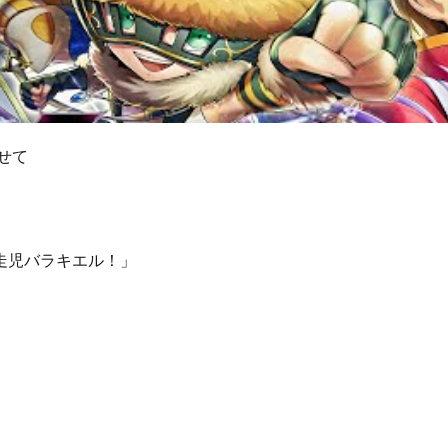
たせて
走児バラキエル！」