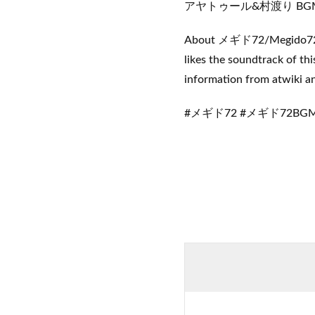
アヤトゥール&村渡り BG
About メギド72/Megido72 Song
likes the soundtrack of thi
information from atwiki an
#メギド72 #メギド72BG