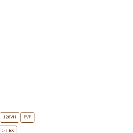
128VH
PVP
ンカEX