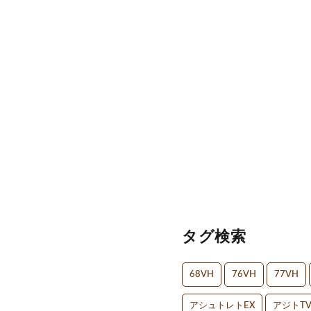
タグ検索
68VH
76VH
77VH
アシュトレトEX
アジトT