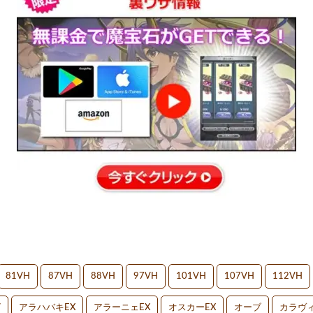
81VH
87VH
88VH
97VH
101VH
107VH
112VH
V
アラハバキEX
アラーニェEX
オスカーEX
オーブ
カラヴィ