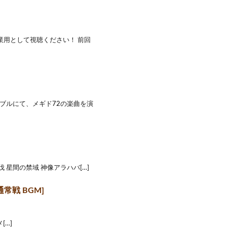
作業用として視聴ください！ 前回
ブルにて、メギド72の楽曲を演
キ」討伐 星間の禁域 神像アラハバ[…]
 通常戦 BGM]
メ[…]