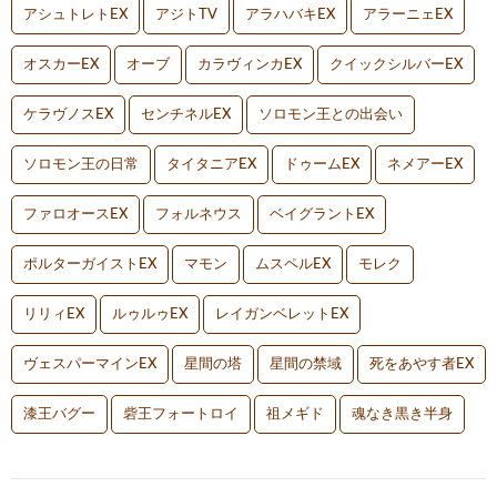
アシュトレトEX
アジトTV
アラハバキEX
アラーニェEX
オスカーEX
オーブ
カラヴィンカEX
クイックシルバーEX
ケラヴノスEX
センチネルEX
ソロモン王との出会い
ソロモン王の日常
タイタニアEX
ドゥームEX
ネメアーEX
ファロオースEX
フォルネウス
ベイグラントEX
ポルターガイストEX
マモン
ムスペルEX
モレク
リリィEX
ルゥルゥEX
レイガンベレットEX
ヴェスパーマインEX
星間の塔
星間の禁域
死をあやす者EX
漆王バグー
砦王フォートロイ
祖メギド
魂なき黒き半身