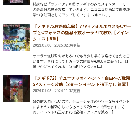
特殊行動「ブレイク」を持つメギドのみでメインストーリー
の最高難易度を攻略していきます。ニコニコ動画にて解説雑
談つき動画としてアップしています レギュレ[…]
【メギド72攻略備忘録】77VHフォルネウスをCガー
プとCフォラスの堅忍不抜オーラPTで攻略【メイン
クエスト8章】
2021.05.08
2026.02.04更新
オーラの無駄撃ちがあるのでもう少し早く攻略はできたと思
います。それにしてもガープの防御が4,000台に乗るし、自
動でかばってくれるし防御PTだとCフォ[…]
【メギド72】チューチャオイベント・自由への飛翔
SPステージ攻略【2ターン イベント補正なし 銀冠】
2024.01.06
2024.11.07更新
敵の耐久力が低いので、チューチャオのパワーならイベント
による火力補強なしでもあっさり2ターンで倒せます。 な
お、イベント補正があれば必須アタックが減る[…]