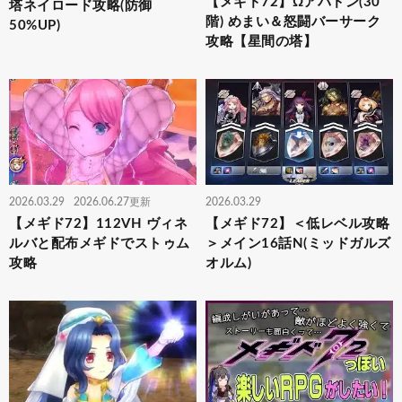
【メギド72】Ωアバドン(30
塔ネイロード攻略(防御
階) めまい＆怒闘バーサーク
50%UP)
攻略【星間の塔】
2026.03.29
2026.06.27更新
2026.03.29
【メギド72】112VH ヴィネ
【メギド72】＜低レベル攻略
ルバと配布メギドでストゥム
＞メイン16話N(ミッドガルズ
攻略
オルム)