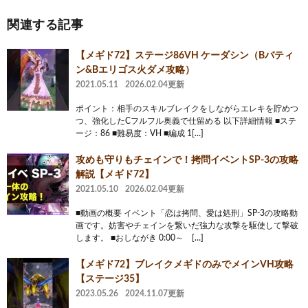
関連する記事
【メギド72】ステージ86VH ケーダシン（Bバティ
ン&Bエリゴス火ダメ攻略）
2021.05.11
2026.02.04更新
ポイント：相手のスキルブレイクをしながらエレキを貯めつ
つ、強化したCフルフル奥義で仕留める 以下詳細情報 ■ステ
ージ：86 ■難易度：VH ■編成 1[…]
攻めも守りもチェインで！拷問イベントSP-3の攻略
解説【メギド72】
2021.05.10
2026.02.04更新
■動画の概要 イベント「恋は拷問、愛は処刑」SP-3の攻略動
画です。妨害やチェインを繋いだ強力な攻撃を駆使して撃破
します。 ■おしながき 0:00～ […]
【メギド72】ブレイクメギドのみでメインVH攻略
【ステージ35】
2023.05.26
2024.11.07更新