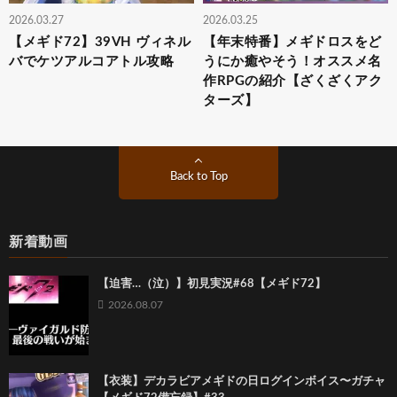
2026.03.27
2026.03.25
【メギド72】39VH ヴィネル
【年末特番】メギドロスをど
バでケツアルコアトル攻略
うにか癒やそう！オススメ名
作RPGの紹介【ざくざくアク
ターズ】
Back to Top
新着動画
【迫害…（泣）】初見実況#68【メギド72】
2026.08.07
【衣装】デカラビアメギドの日ログインボイス〜ガチャ