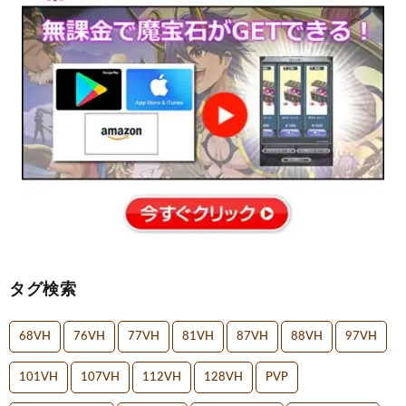
タグ検索
68VH
76VH
77VH
81VH
87VH
88VH
97VH
101VH
107VH
112VH
128VH
PVP