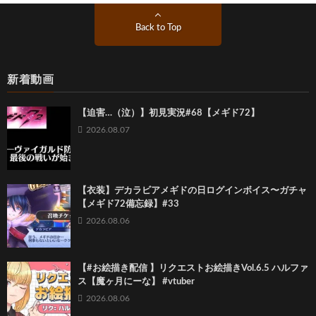
Back to Top
新着動画
【迫害…（泣）】初見実況#68【メギド72】
2026.08.07
【衣装】デカラビアメギドの日ログインボイス〜ガチャ
【メギド72備忘録】#33
2026.08.06
【#お絵描き配信 】リクエストお絵描きVol.6.5 ハルファ
ス【魔ヶ月にーな】 #vtuber
2026.08.06