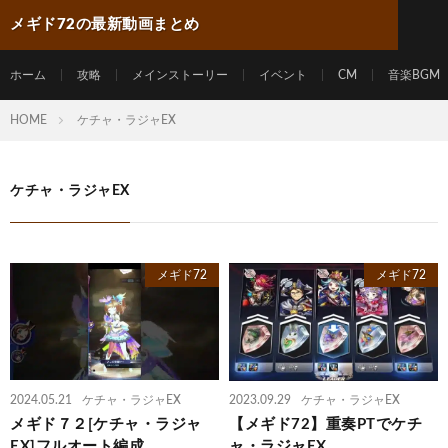
メギド72の最新動画まとめ
ホーム
攻略
メインストーリー
イベント
CM
音楽BGM
HOME
ケチャ・ラジャEX
ケチャ・ラジャEX
メギド72
メギド72
2024.05.21
ケチャ・ラジャEX
2023.09.29
ケチャ・ラジャEX
メギド７２[ケチャ・ラジャ
【メギド72】重奏PTでケチ
EX]フルオート編成
ャ・ラジャEX