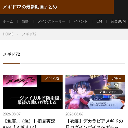
メギド72の最新動画まとめ
ホーム
攻略
メインストーリー
イベント
CM
音楽BGM
HOME
メギド72
メギド72
メギド72
ガチャ
2026.08.07
2026.08.06
【迫害…（泣）】初見実況
【衣装】デカラビアメギドの
#68【メギド72】
日ログインボイス〜ガチャ