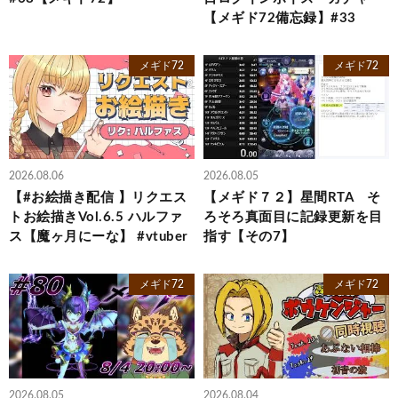
【メギド72備忘録】#33
メギド72
メギド72
2026.08.06
2026.08.05
【#お絵描き配信 】リクエス
【メギド７２】星間RTA そ
トお絵描きVol.6.5 ハルファ
ろそろ真面目に記録更新を目
ス【魔ヶ月にーな】 #vtuber
指す【その7】
メギド72
メギド72
2026.08.05
2026.08.04