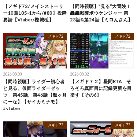
【メギド72/メインストーリ
【同時視聴】“見る”大冒険！
ー10章105-1から/#80】投降
轟轟戦隊ボウケンジャー 第
要請【Vtuber/樫城槌】
23話&第24話【ミロんさん】
メギド72
メギド72
2026.08.03
2026.08.02
【同時視聴】ライダー初心者
【メギド７２】星間RTA そ
と見る、仮面ライダーゼッ
ろそろ真面目に記録更新を目
ツ 第45話、第46話【魔ヶ月
指す【その6】
にーな】【サイカミナモ】
#vtuber
メギド72
メギド72