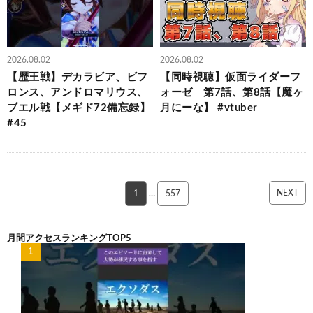
2026.08.02
2026.08.02
【歴王戦】デカラビア、ビフ
【同時視聴】仮面ライダーフ
ロンス、アンドロマリウス、
ォーゼ 第7話、第8話【魔ヶ
ブエル戦【メギド72備忘録】
月にーな】 #vtuber
#45
NEXT
1
…
557
月間アクセスランキングTOP5