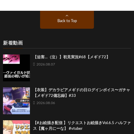
Back to Top
新着動画
【迫害…（泣）】初見実況#68【メギド72】
2026.08.07
【衣装】デカラビアメギドの日ログインボイス〜ガチャ
【メギド72備忘録】#33
2026.08.06
【#お絵描き配信 】リクエストお絵描きVol.6.5 ハルファ
ス【魔ヶ月にーな】 #vtuber