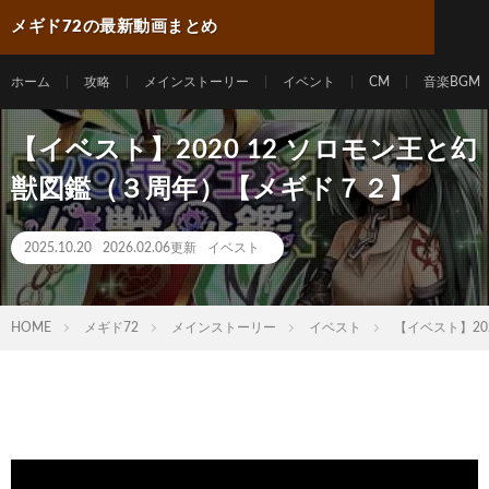
メギド72の最新動画まとめ
ホーム
攻略
メインストーリー
イベント
CM
音楽BGM
【イベスト】2020 12 ソロモン王と幻
獣図鑑（３周年）【メギド７２】
2025.10.20
2026.02.06更新
イベスト
HOME
メギド72
メインストーリー
イベスト
【イベスト】20