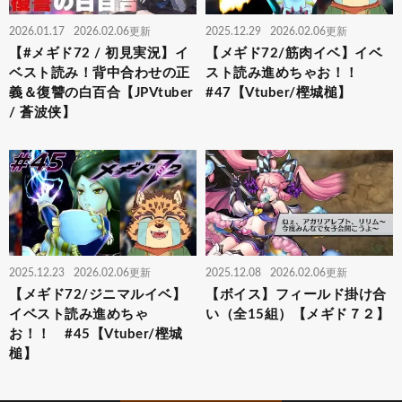
2026.01.17
2026.02.06更新
2025.12.29
2026.02.06更新
【#メギド72 / 初見実況】イ
【メギド72/筋肉イベ】イベ
ベスト読み！背中合わせの正
スト読み進めちゃお！！
義＆復讐の白百合【JPVtuber
#47【Vtuber/樫城槌】
/ 蒼波侠】
2025.12.23
2026.02.06更新
2025.12.08
2026.02.06更新
【メギド72/ジニマルイベ】
【ボイス】フィールド掛け合
イベスト読み進めちゃ
い（全15組）【メギド７２】
お！！ #45【Vtuber/樫城
槌】