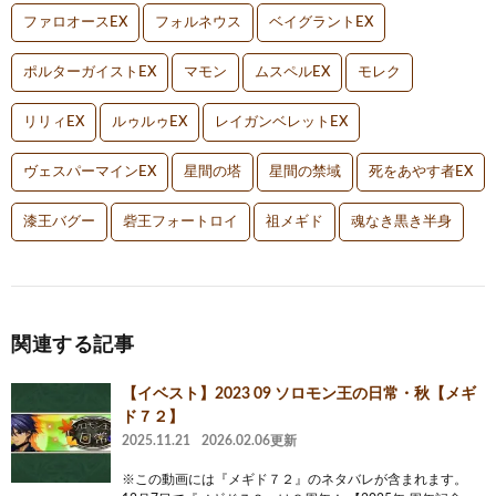
ファロオースEX
フォルネウス
ベイグラントEX
ポルターガイストEX
マモン
ムスペルEX
モレク
リリィEX
ルゥルゥEX
レイガンベレットEX
ヴェスパーマインEX
星間の塔
星間の禁域
死をあやす者EX
漆王バグー
砦王フォートロイ
祖メギド
魂なき黒き半身
関連する記事
【イベスト】2023 09 ソロモン王の日常・秋【メギ
ド７２】
2025.11.21
2026.02.06更新
※この動画には『メギド７２』のネタバレが含まれます。