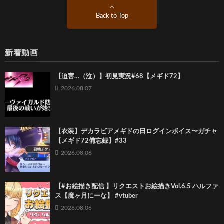
Back to Top
新着動画
【迫害…（泣）】初見実況#68【メギド72】
2026.08.07
【衣装】デカラビアメギドの日ログインボイス〜ガチャ
【メギド72備忘録】#33
2026.08.06
【#お絵描き配信 】リクエストお絵描きVol.6.5 ハルファ
ス【魔ヶ月にーな】 #vtuber
2026.08.06