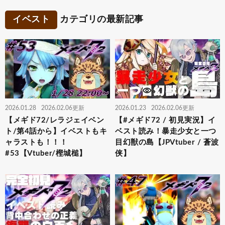
イベスト
カテゴリの最新記事
2026.01.28
2026.02.06更新
2026.01.23
2026.02.06更新
【メギド72/レラジェイベン
【#メギド72 / 初見実況】イ
ト/第4話から】イベストもキ
ベスト読み！暴走少女と一つ
ャラストも！！！
目幻獣の島【JPVtuber / 蒼波
#53【Vtuber/樫城槌】
侠】