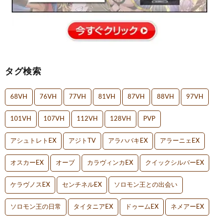
タグ検索
68VH
76VH
77VH
81VH
87VH
88VH
97VH
101VH
107VH
112VH
128VH
PVP
アシュトレトEX
アジトTV
アラハバキEX
アラーニェEX
オスカーEX
オーブ
カラヴィンカEX
クイックシルバーEX
ケラヴノスEX
センチネルEX
ソロモン王との出会い
ソロモン王の日常
タイタニアEX
ドゥームEX
ネメアーEX