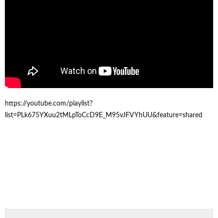
https://youtube.com/playlist?
list=PLk675YXuu2tMLpToCcD9E_M95vJFVYhUU&feature=shared