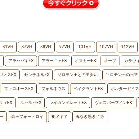
81VH
87VH
88VH
97VH
101VH
107VH
112VH
V
アラハバキEX
アラーニェEX
オスカーEX
オーブ
カラヴィ
ヴノスEX
センチネルEX
ソロモン王との出会い
ソロモン王の日常
ファロオースEX
フォルネウス
ベイグラントEX
ポルターガイス
リィEX
ルゥルゥEX
レイガンベレットEX
ヴェスパーマインEX
ー
砦王フォートロイ
祖メギド
魂なき黒き半身