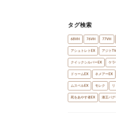
タグ検索
68VH
76VH
77VH
アシュトレトEX
アジトT
クイックシルバーEX
ケラ
ドゥームEX
ネメアーEX
ムスペルEX
モレク
リ
死をあやす者EX
漆王バグ