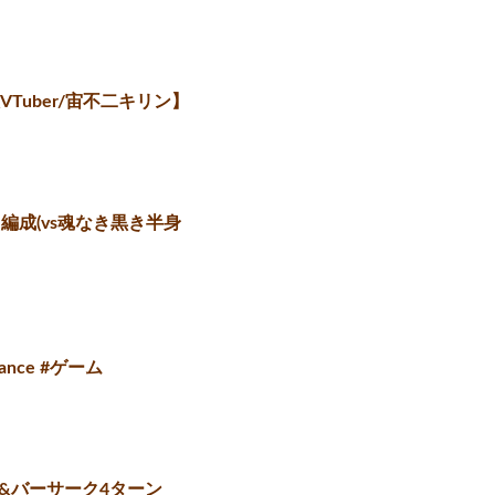
uber/宙不二キリン】
編成(vs魂なき黒き半身
nce #ゲーム
&バーサーク4ターン