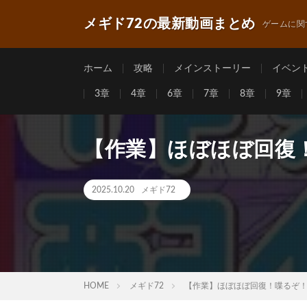
メギド72の最新動画まとめ
ゲームに関
ホーム
攻略
メインストーリー
イベン
3章
4章
6章
7章
8章
9章
【作業】ほぼほぼ回復
2025.10.20
メギド72
HOME
メギド72
【作業】ほぼほぼ回復！喋るぞ！