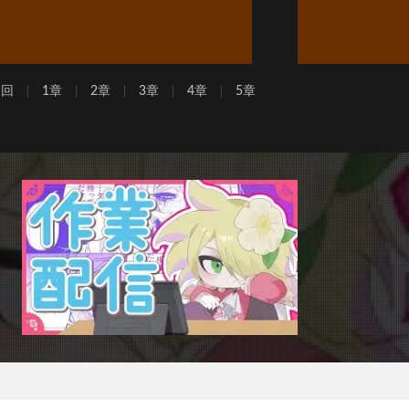
周回
1章
2章
3章
4章
5章