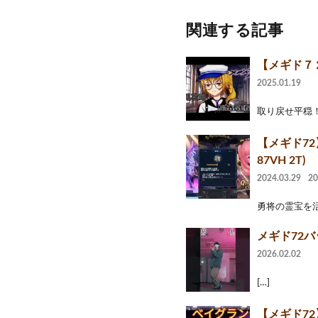
関連する記事
【メギド７
2025.01.19
取り戻せ平穏！ Twitt
【メギド7
87VH 2T)
2024.03.29
2
勇将の霊宝を
メギド72バ
2026.02.02
[…]
【メギド7