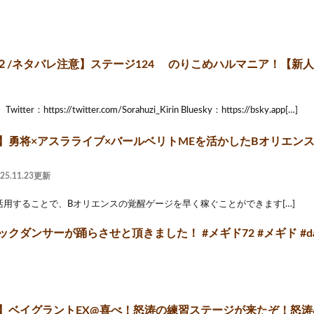
２/ネタバレ注意】ステージ124 のりこめハルマニア！【新人VT
er：https://twitter.com/Sorahuzi_Kirin Bluesky：https://bsky.app[…]
2】勇将×アスラライブ×バールベリトMEを活かしたBオリエンス
025.11.23更新
活用することで、Bオリエンスの覚醒ゲージを早く稼ぐことができます[…]
ックダンサーが踊らさせと頂きました！ #メギド72 #メギド #da
2】ベイグラントEX@喜べ！怒涛の練習ステージが来たぞ！怒涛