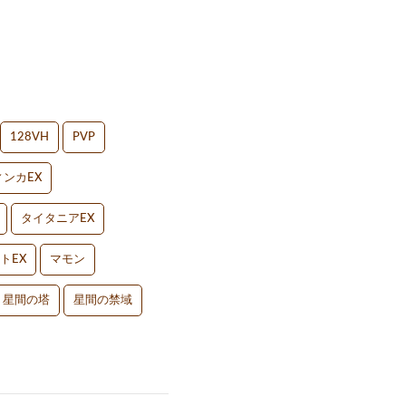
128VH
PVP
ンカEX
タイタニアEX
トEX
マモン
星間の塔
星間の禁域