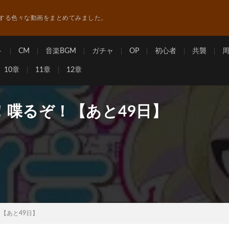
する色々な動画をまとめてみました。
ト
CM
音楽BGM
ガチャ
OP
初心者
共襲
10章
11章
12章
！喋るぞ！【あと49日】
【あと49日】