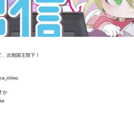
て、次期国王陛下！
ra_ririno
すか
ka