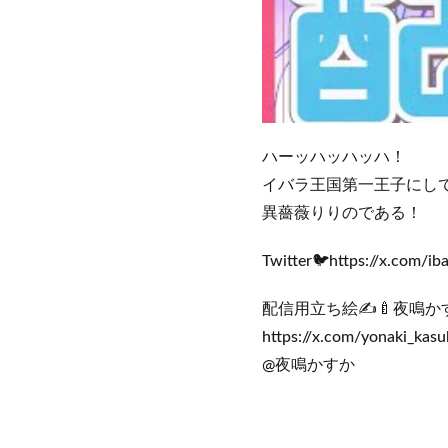
ハーッハッハッハ！
イバラ王国第一王子にし
異薔薇りりのである！
Twitter🐦https://x.com/iba
配信用立ち絵✍️🍼夜鳴か
https://x.com/yonaki_kasu
@夜鳴かすか