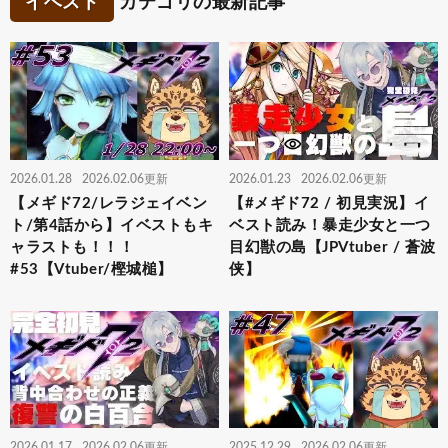
イベスト
カテゴリの最新記事
2026.01.28
2026.02.06更新
2026.01.23
2026.02.06更新
【メギド72/レラジェイベン
【#メギド72 / 初見実況】イ
ト/第4話から】イベストもキ
ベスト読み！暴走少女と一つ
ャラストも！！！
目幻獣の島【JPVtuber / 蒼波
#53【Vtuber/樫城槌】
侠】
2026.01.17
2026.02.06更新
2025.12.29
2026.02.06更新