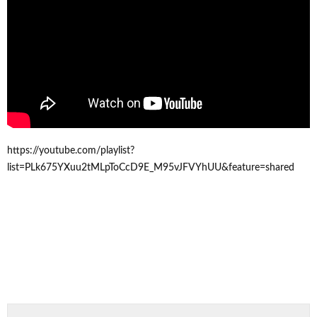
https://youtube.com/playlist?
list=PLk675YXuu2tMLpToCcD9E_M95vJFVYhUU&feature=shared