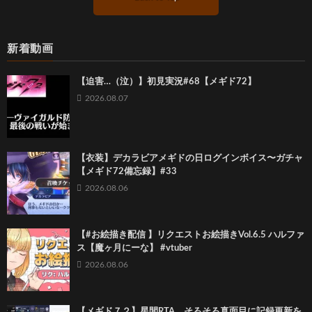
新着動画
【迫害…（泣）】初見実況#68【メギド72】
2026.08.07
【衣装】デカラビアメギドの日ログインボイス〜ガチャ
【メギド72備忘録】#33
2026.08.06
【#お絵描き配信 】リクエストお絵描きVol.6.5 ハルファ
ス【魔ヶ月にーな】 #vtuber
2026.08.06
【メギド７２】星間RTA そろそろ真面目に記録更新を