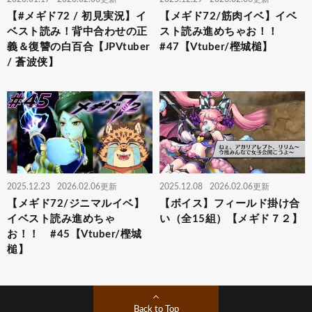
【#メギド72 / 初見実況】イ
【メギド72/筋肉イベ】イベ
ベスト読み！背中合わせの正
スト読み進めちゃお！！
義＆復讐の白百合【JPVtuber
#47【Vtuber/樫城槌】
/ 蒼波侠】
2025.12.23
2026.02.06更新
2025.12.08
2026.02.06更新
【メギド72/ジニマルイベ】
【ボイス】フィールド掛け合
イベスト読み進めちゃ
い（全15組）【メギド７２】
お！！ #45【Vtuber/樫城
槌】
Back to Top