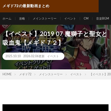
メギド72の最新動画まとめ
ホーム
攻略
メインストーリー
イベント
CM
音楽BGM
【イベスト】2019 07 魔獅子と聖女と
吸血鬼【メギド７２】
2025.10.10
2026.02.06更新
イベスト
HOME
メギド72
メインストーリー
イベスト
【イベスト】20