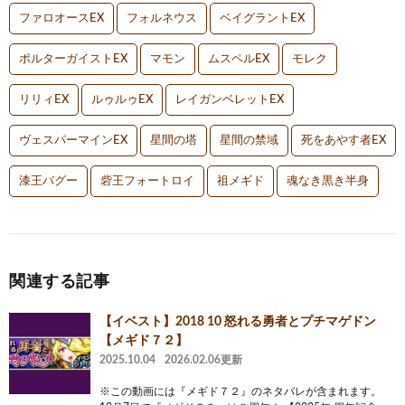
ファロオースEX
フォルネウス
ベイグラントEX
ポルターガイストEX
マモン
ムスペルEX
モレク
リリィEX
ルゥルゥEX
レイガンベレットEX
ヴェスパーマインEX
星間の塔
星間の禁域
死をあやす者EX
漆王バグー
砦王フォートロイ
祖メギド
魂なき黒き半身
関連する記事
【イベスト】2018 10 怒れる勇者とプチマゲドン
【メギド７２】
2025.10.04
2026.02.06更新
※この動画には『メギド７２』のネタバレが含まれます。