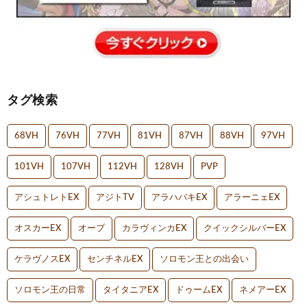
タグ検索
68VH
76VH
77VH
81VH
87VH
88VH
97VH
101VH
107VH
112VH
128VH
PVP
アシュトレトEX
アジトTV
アラハバキEX
アラーニェEX
オスカーEX
オーブ
カラヴィンカEX
クイックシルバーEX
ケラヴノスEX
センチネルEX
ソロモン王との出会い
ソロモン王の日常
タイタニアEX
ドゥームEX
ネメアーEX