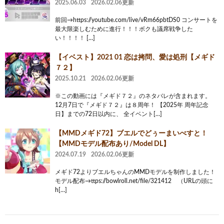
2025.06.03
2026.02.06更新
前回→https://youtube.com/live/vRm66pbtDS0 コンサートを
最大限楽しむために進行！！！ボクも議席戦争した
い！！！！ […]
【イベスト】2021 01 恋は拷問、愛は処刑【メギド
７２】
2025.10.21
2026.02.06更新
※この動画には『メギド７２』のネタバレが含まれます。
12月7日で『メギド７２』は８周年！ 【2025年 周年記念
日】までの72日以内に、 全イベント[…]
【MMDメギド72】ブエルでどぅーまいべすと！
【MMDモデル配布あり/Model DL】
2024.07.19
2026.02.06更新
メギド72よりブエルちゃんのMMDモデルを制作しました！
モデル配布→ttps://bowlroll.net/file/321412 （URLの頭に
h[…]