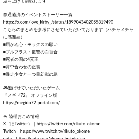
度を上げて挑戦します
📗通過済のイベントストーリー一覧
https://x.com/love_kirby_/status/1899043402055819490
こちらのまとめを参考にさせていただいております（ハチャメチャ
に感謝🙏）
■届かぬ心・モラクスの願い
■プルフラス・復讐の白百合
■死者の国の4冥王
■背中合わせの正義
■暴走少女と一つ目幻獣の島
🎮️遊ばせていただいたゲーム
『メギド72』 オフライン版
https://megido72-portal.com/
🍚 陸稲おこめ情報
X（旧Twitter）｜https://twitter.com/rikuto_okome
Twitch｜https://www.twitch.tv/rikuto_okome
note｜https://note.com/okome_holodesign