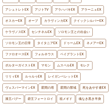
アシュトレトEX
アジトTV
アラハバキEX
アラーニェEX
オスカーEX
オーブ
カラヴィンカEX
クイックシルバーEX
ケラヴノスEX
センチネルEX
ソロモン王との出会い
ソロモン王の日常
タイタニアEX
ドゥームEX
ネメアーEX
ファロオースEX
フォルネウス
ベイグラントEX
ポルターガイストEX
マモン
ムスペルEX
モレク
リリィEX
ルゥルゥEX
レイガンベレットEX
ヴェスパーマインEX
星間の塔
星間の禁域
死をあやす者EX
漆王バグー
砦王フォートロイ
祖メギド
魂なき黒き半身