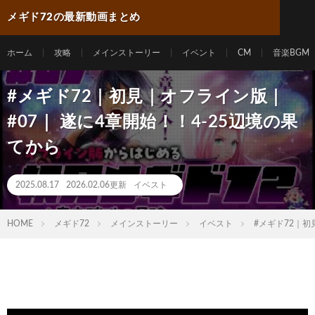
メギド72の最新動画まとめ
ホーム
攻略
メインストーリー
イベント
CM
音楽BGM
#メギド72｜初見｜オフライン版｜
#07｜ 遂に4章開始！！4-25辺境の果
てから
2025.08.17
2026.02.06更新
イベスト
HOME
メギド72
メインストーリー
イベスト
#メギド72｜初