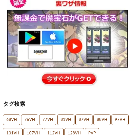
タグ検索
68VH
76VH
77VH
81VH
87VH
88VH
97VH
101VH
107VH
112VH
128VH
PVP