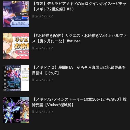
【衣装】デカラビアメギドの日ログインボイス〜ガチャ
【メギド72備忘録】#33
2026.08.06
【#お絵描き配信 】リクエストお絵描きVol.6.5 ハルファ
ス【魔ヶ月にーな】 #vtuber
2026.08.06
【メギド７２】星間RTA そろそろ真面目に記録更新を
目指す【その7】
2026.08.05
【メギド72/メインストーリー10章105-1から/#80】投
降要請【Vtuber/樫城槌】
2026.08.05