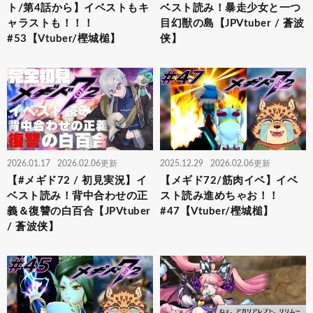
ト/第4話から】イベストもキ
ベスト読み！暴走少女と一つ
ャラストも！！！
目幻獣の島【JPVtuber / 蒼波
#53【Vtuber/樫城槌】
侠】
2026.01.17
2026.02.06更新
2025.12.29
2026.02.06更新
【#メギド72 / 初見実況】イ
【メギド72/筋肉イベ】イベ
ベスト読み！背中合わせの正
スト読み進めちゃお！！
義＆復讐の白百合【JPVtuber
#47【Vtuber/樫城槌】
/ 蒼波侠】