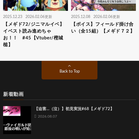
2025.12.23
2026.02.06更新
2025.12.08
2026.02.06更新
【メギド72/ジニマルイベ】
【ボイス】フィールド掛け合
イベスト読み進めちゃ
い（全15組）【メギド７２】
お！！ #45【Vtuber/樫城
槌】
Back to Top
新着動画
【迫害…（泣）】初見実況#68【メギド72】
2026.08.07