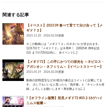
関連する記事
【イベスト】2023 09 食べて育てて分け合って【メ
ギド７２】
2025.11.20
2026.02.06更新
※この動画には『メギド７２』のネタバレが含まれます。
12月7日で『メギド７２』は８周年！ 【2025年 周年記念
日】までの72日以内に、 全イベント[…]
【メギド72】この手にかつての栄光を ～ネビロス・
アガシオン・ネフィリム～【イベントストーリー】
2021.05.19
2026.02.06更新
動画の説明(霊宝など)や後日の修正はコメントに記載してま
す。 少しでもいいなと思ったら「高評価」と「チャンネル登
録」よろしくお願いします！再生数よりも[…]
?【オフライン版勢】初見メギド72 #05 2-16ゲハイ
ニムス秘層～