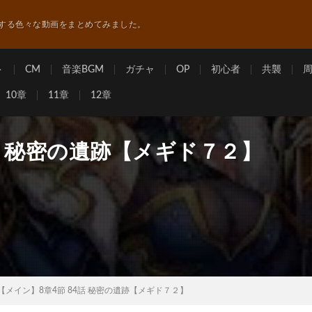
する色々な動画をまとめてみました。
ト
CM
音楽BGM
ガチャ
OP
初心者
共襲
10章
11章
12章
話 秘密の遺跡【メギド７２】
【メイン】8章4節 84話 秘密の遺跡【メギド７２】