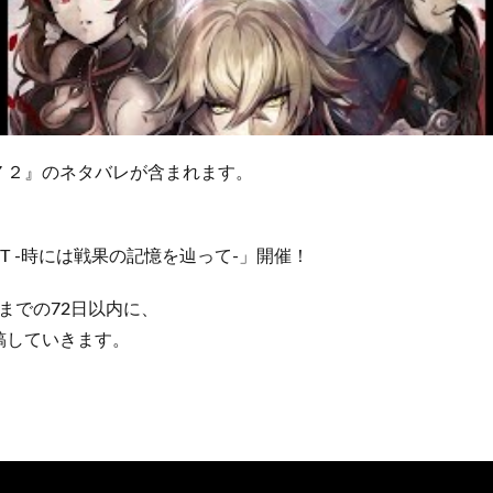
７２』のネタバレが含まれます。
CERT -時には戦果の記憶を辿って-」開催！
】までの72日以内に、
稿していきます。