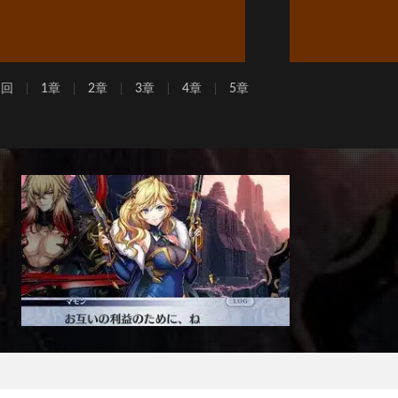
周回
1章
2章
3章
4章
5章