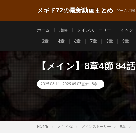
メギド72の最新動画まとめ
ゲームに関
ホーム
攻略
メインストーリー
イベン
3章
4章
6章
7章
8章
9章
【メイン】8章4節 84
2025.08.14
2025.09.07更新
8章
HOME
メギド72
メインストーリー
8章