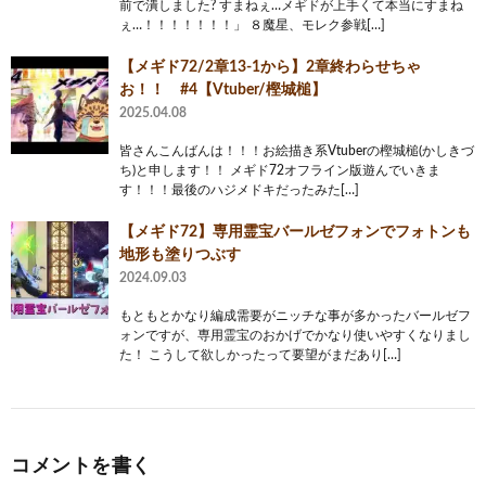
前で潰しました? すまねぇ…メギドが上手くて本当にすまね
ぇ…！！！！！！！」 ８魔星、モレク参戦[…]
【メギド72/2章13-1から】​​2章終わらせちゃ
お！！ #4【Vtuber/樫城槌】
2025.04.08
皆さんこんばんは！！！お絵描き系Vtuberの樫城槌(かしきづ
ち)と申します！！ メギド72オフライン版遊んでいきま
す！！！最後のハジメドキだったみた[…]
【メギド72】専用霊宝バールゼフォンでフォトンも
地形も塗りつぶす
2024.09.03
もともとかなり編成需要がニッチな事が多かったバールゼフ
ォンですが、専用霊宝のおかげでかなり使いやすくなりまし
た！ こうして欲しかったって要望がまだあり[…]
コメントを書く