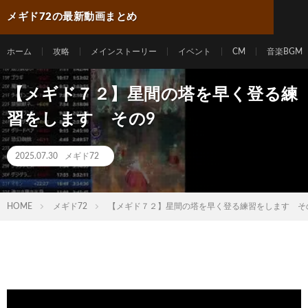
メギド72の最新動画まとめ
ホーム
攻略
メインストーリー
イベント
CM
音楽BGM
【メギド７２】星間の塔を早く登る練
習をします その9
2025.07.30
メギド72
HOME
メギド72
【メギド７２】星間の塔を早く登る練習をします そ