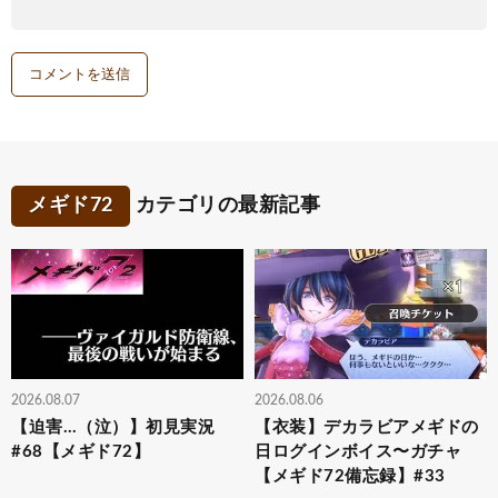
メギド72
カテゴリの最新記事
2026.08.07
2026.08.06
【迫害…（泣）】初見実況
【衣装】デカラビアメギドの
#68【メギド72】
日ログインボイス〜ガチャ
【メギド72備忘録】#33