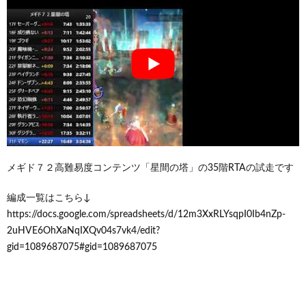
メギド７２高難易度コンテンツ「星間の塔」の35階RTAの試走です
編成一覧はこちら↓
https://docs.google.com/spreadsheets/d/12m3XxRLYsqpI0Ib4nZp-
2uHVE6OhXaNqIXQv04s7vk4/edit?
gid=1089687075#gid=1089687075