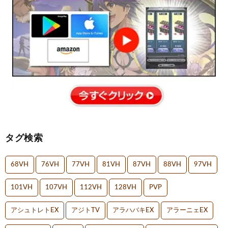
タグ検索
68VH
76VH
77VH
81VH
87VH
88VH
97VH
101VH
107VH
112VH
128VH
PVP
アシュトレトEX
アジトTV
アラハバキEX
アラーニェEX