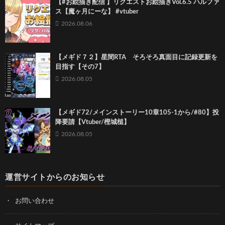
【#お絵描き配信 】リクエストお絵描きVol.6.5 ハルファ
ス【魔ヶ月にーな】 #vtuber
2026.08.06
【メギド７２】星間RTA そろそろ真面目に記録更新を
目指す【その7】
2026.08.05
【メギド72/メインストーリー10章105-1から/#80】投
降要請【Vtuber/樫城槌】
2026.08.05
運営サイトからのお知らせ
お問い合わせ