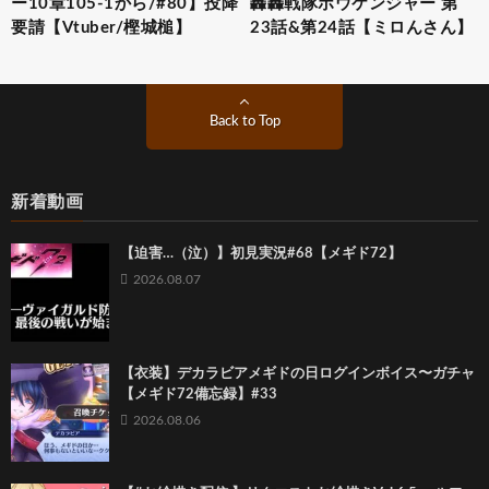
ー10章105-1から/#80】投降
轟轟戦隊ボウケンジャー 第
要請【Vtuber/樫城槌】
23話&第24話【ミロんさん】
Back to Top
新着動画
【迫害…（泣）】初見実況#68【メギド72】
2026.08.07
【衣装】デカラビアメギドの日ログインボイス〜ガチャ
【メギド72備忘録】#33
2026.08.06