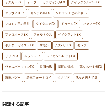
オスカーEX
オーブ
カラヴィンカEX
クイックシルバーEX
ケラヴノスEX
センチネルEX
ソロモン王との出会い
ソロモン王の日常
タイタニアEX
ドゥームEX
ネメアーEX
ファロオースEX
フォルネウス
ベイグラントEX
ポルターガイストEX
マモン
ムスペルEX
モレク
リリィEX
ルゥルゥEX
レイガンベレットEX
ヴェスパーマインEX
星間の塔
星間の禁域
死をあやす者EX
漆王バグー
砦王フォートロイ
祖メギド
魂なき黒き半身
関連する記事