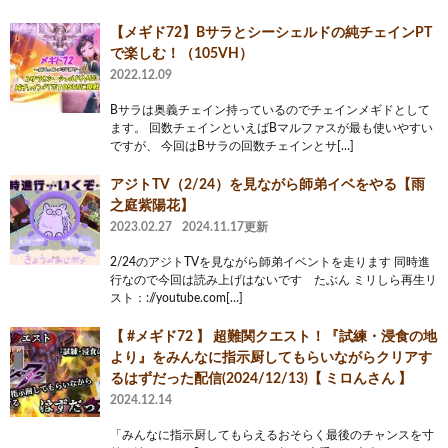
【メギド72】Bサラとシーシェルドの純チェインPT
で楽しむ！（105VH）
2022.12.09
Bサラは奥義チェイン持っているのでチェインメギドとして
ます。 回数チェインといえばBマルファスが最も使いやすい
ですが、 今回はBサラの回数チェインとサ[…]
アジトTV（2/24）を見ながら師弟イベをやる【雨
之庭紫陽花】
2023.02.27
2024.11.17更新
2/24のアジトTVを見ながら師弟イベントを走ります 同時進
行なので今回は読み上げはないです たぶん ミリしら再生リ
スト：://youtube.com[…]
【 #メギド72 】 超難関クエスト！『試練・浸食の地
より』をみんなに指示厨してもらいながらクリアす
るはずだった配信(2024/12/13)【 ミロんさん 】
2024.12.14
「みんなに指示厨してもらえるおそらく最後のチャンスを寸