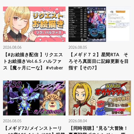
2026.08.06
2026.08.05
【#お絵描き配信 】リクエス
【メギド７２】星間RTA そ
トお絵描きVol.6.5 ハルファ
ろそろ真面目に記録更新を目
ス【魔ヶ月にーな】 #vtuber
指す【その7】
2026.08.05
2026.08.04
【メギド72/メインストーリ
【同時視聴】“見る”大冒険！