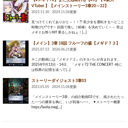
VTuber 】【メインストーリー3章20～22】
2023.11.30
2024.11.06更新
見つけてくれてありがと～！！?? 美少女を運転するヘビこと
蛇喰びび?です✨ 顔面で推し（候補）を決めていく～～ 世は
メギドお祭り時⁉️ 乗るしかねぇ！[…]
【メイン】3章 18話 フルーフの森【メギド７２】
2025.07.13
2026.06.21更新
※この動画には『メギド７２』のネタバレが含まれます。
2025年9月13日・14日、 「メギド72 THE CONCERT -時に
は戦果の記憶を辿って[…]
ストーリーダイジェスト3章03
2023.01.05
2024.11.06更新
「メインストーリー3章」の紹介動画03です。 残されたたっ
た一つの勝算を胸に、いざ戦場へ――。 ▼ストーリー概要
https://lavita.meg[…]