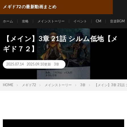
メギド72の最新動画まとめ
ホーム
攻略
メインストーリー
イベント
CM
音楽BGM
【メイン】3章 21話 シルム低地【メ
ギド７２】
2025.07.14
2025.09.10更新
3章
HOME
メギド72
メインストーリー
3章
【メイン】3章 21話