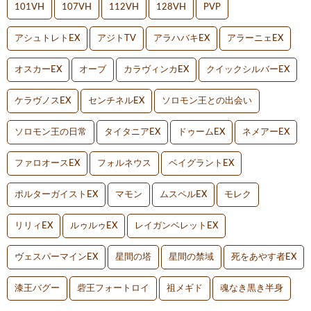
101VH
107VH
112VH
128VH
PVP
アシュトレトEX
アジトTV
アラハバキEX
アラーニェEX
オスカーEX
オーブ
カラヴィンカEX
クイックシルバーEX
ケラヴノスEX
センチネルEX
ソロモン王との出会い
ソロモン王の日常
タイタニアEX
ドゥームEX
ネメアーEX
ファロオースEX
フォルネウス
ベイグラントEX
ポルターガイストEX
マモン
ムスペルEX
モレク
リリィEX
ルゥルゥEX
レイガンベレットEX
ヴェスパーマインEX
星間の塔
星間の禁域
死をあやす者EX
漆王バグー
砦王フォートロイ
祖メギド
魂なき黒き半身