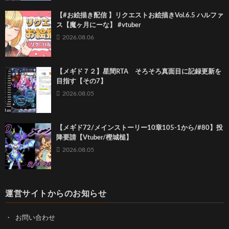
【#お絵描き配信 】リクエストお絵描きVol.6.5 ハルファ
ス【魔ヶ月にーな】 #vtuber
2026.08.06
【メギド７２】星間RTA そろそろ真面目に記録更新を
目指す【その7】
2026.08.05
【メギド72/メインストーリー10章105-1から/#80】投
降要請【Vtuber/樫城槌】
2026.08.05
運営サイトからのお知らせ
お問い合わせ