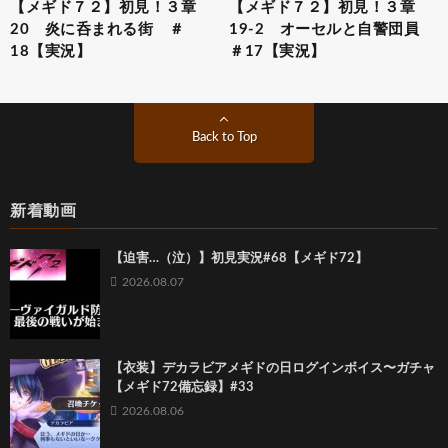
【メギド７２】初見！３章
【メギド７２】初見！３章
20 炎に呑まれる街 ＃
19-2 オーセルと自警団員
18【実況】
＃17【実況】
Back to Top
新着動画
【迫害…（泣）】初見実況#68【メギド72】
2026.08.07
【衣装】デカラビアメギドの日ログインボイス〜ガチャ
【メギド72備忘録】#33
2026.08.06