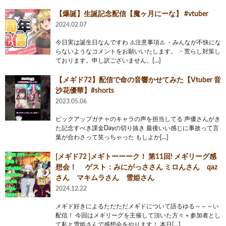
【爆誕】生誕記念配信【魔ヶ月にーな】 #vtuber
2024.02.07
今日実は誕生日なんですわ ⚠️注意事項⚠️ ・みんなが不快にな
らないようなコメントをお願いいたします。 ・荒らし対策し
ております。申し訳ございません。[…]
【メギド72】配信で命の音響かせてみた【Vtuber 音
沙花優華】#shorts
2023.05.06
ピックアップガチャのキャラの声を担当してる 声優さんがき
た記念すべき課金Dayの切り抜き 最後いい感じに事故って言
葉が合わさって笑っちゃった もしよか[…]
[メギド72 ]メギトーーーク！ 第11回! メギリーグ感
想会！ ゲスト：みにがっささん ミロんさん qaz
さん マキムラさん 雪姫さん
2024.12.22
メギド好きによるただただメギドについて語るゆる～～～い
配信！ 今回はメギリーグを主催して頂いた方々＋参加者とし
て私と雪姫さんで感想会をやります！ 本日[…]