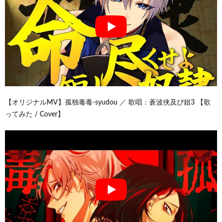
【オリジナルMV】孤独毒毒-syudou ／ 歌唱：蒼波侠及び姐3 【歌
ってみた / Cover】