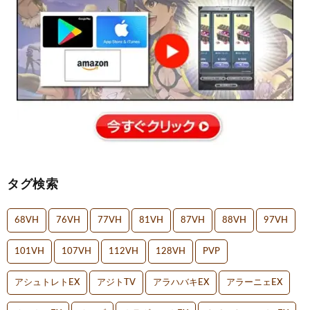
タグ検索
68VH
76VH
77VH
81VH
87VH
88VH
97VH
101VH
107VH
112VH
128VH
PVP
アシュトレトEX
アジトTV
アラハバキEX
アラーニェEX