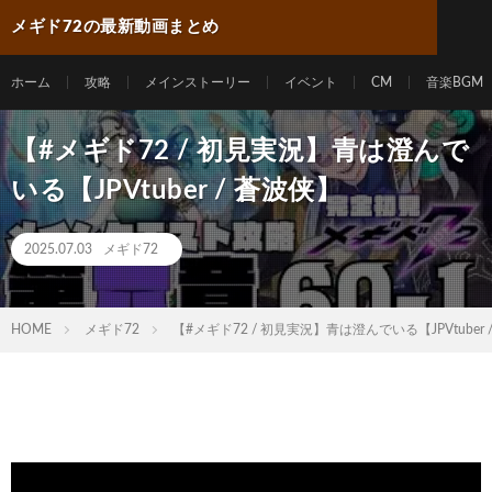
メギド72の最新動画まとめ
ホーム
攻略
メインストーリー
イベント
CM
音楽BGM
【#メギド72 / 初見実況】青は澄んで
いる【JPVtuber / 蒼波侠】
2025.07.03
メギド72
HOME
メギド72
【#メギド72 / 初見実況】青は澄んでいる【JPVtuber 