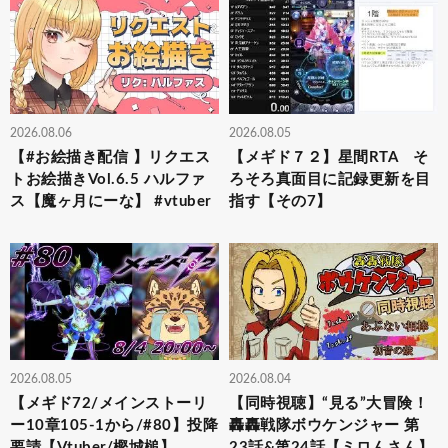
2026.08.06
2026.08.05
【#お絵描き配信 】リクエス
【メギド７２】星間RTA そ
トお絵描きVol.6.5 ハルファ
ろそろ真面目に記録更新を目
ス【魔ヶ月にーな】 #vtuber
指す【その7】
2026.08.05
2026.08.04
【メギド72/メインストーリ
【同時視聴】“見る”大冒険！
ー10章105-1から/#80】投降
轟轟戦隊ボウケンジャー 第
要請【Vtuber/樫城槌】
23話&第24話【ミロんさん】