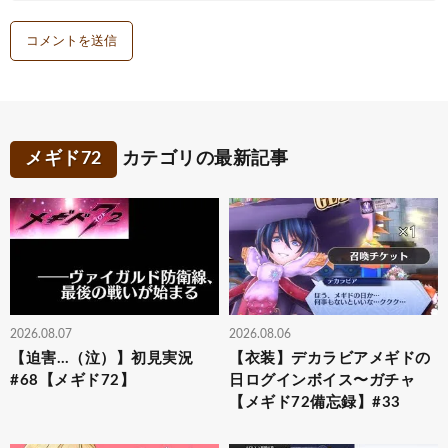
メギド72
カテゴリの最新記事
2026.08.07
2026.08.06
【迫害…（泣）】初見実況
【衣装】デカラビアメギドの
#68【メギド72】
日ログインボイス〜ガチャ
【メギド72備忘録】#33