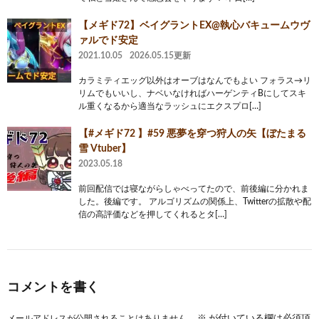
【メギド72】ベイグラントEX@執心バキュームウヴ
ァルでド安定
2021.10.05
2026.05.15更新
カラミティエッグ以外はオーブはなんでもよい フォラス→リ
リムでもいいし、ナベいなければハーゲンティBにしてスキ
ル重くなるから適当なラッシュにエクスプロ[…]
【#メギド72 】#59 悪夢を穿つ狩人の矢【ぼたまる
雪 Vtuber】
2023.05.18
前回配信では寝ながらしゃべってたので、前後編に分かれま
した。後編です。 アルゴリズムの関係上、Twitterの拡散や配
信の高評価などを押してくれるとタ[…]
コメントを書く
メールアドレスが公開されることはありません。
※
が付いている欄は必須項