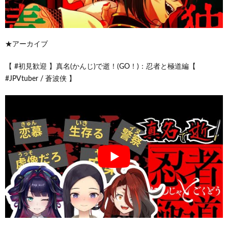
★アーカイブ
【 #初見歓迎 】真名(かんじ)で逝！(GO！)：忍者と極道編【
#JPVtuber / 蒼波侠 】