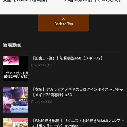
Back to Top
新着動画
【迫害…（泣）】初見実況#68【メギド72】
2026.08.07
【衣装】デカラビアメギドの日ログインボイス〜ガチャ
【メギド72備忘録】#33
2026.08.06
【#お絵描き配信 】リクエストお絵描きVol.6.5 ハルファ
ス【魔ヶ月にーな】 #vtuber