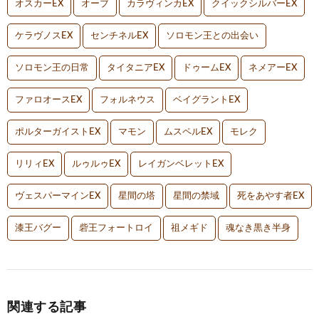
オスカーEX
オーブ
カラヴィンカEX
クイックシルバーEX
ケラヴノスEX
センチネルEX
ソロモン王との出会い
ソロモン王の日常
タイタニアEX
ドゥームEX
ネメアーEX
ファロオースEX
フォルネウス
ベイグラントEX
ポルターガイストEX
マモン
ムスペルEX
モレク
リリィEX
ルゥルゥEX
レイガンベレットEX
ヴェスパーマインEX
星間の塔
星間の禁域
死をあやす者EX
漆王バグー
砦王フォートロイ
祖メギド
魂なき黒き半身
関連する記事