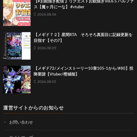
【#お絵描き配信 】リクエストお絵描きVol.6.5 ハルファ
ス【魔ヶ月にーな】 #vtuber
2026.08.06
【メギド７２】星間RTA そろそろ真面目に記録更新を
目指す【その7】
2026.08.05
【メギド72/メインストーリー10章105-1から/#80】投
降要請【Vtuber/樫城槌】
2026.08.05
運営サイトからのお知らせ
お問い合わせ