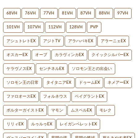
68VH
76VH
77VH
81VH
87VH
88VH
97VH
101VH
107VH
112VH
128VH
PVP
アシュトレトEX
アジトTV
アラハバキEX
アラーニェEX
オスカーEX
オーブ
カラヴィンカEX
クイックシルバーEX
ケラヴノスEX
センチネルEX
ソロモン王との出会い
ソロモン王の日常
タイタニアEX
ドゥームEX
ネメアーEX
ファロオースEX
フォルネウス
ベイグラントEX
ポルターガイストEX
マモン
ムスペルEX
モレク
リリィEX
ルゥルゥEX
レイガンベレットEX