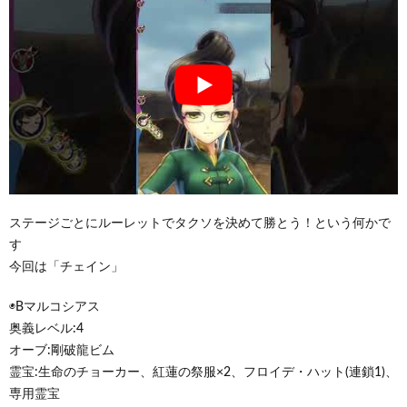
ステージごとにルーレットでタクソを決めて勝とう！という何かで
す
今回は「チェイン」
◉Bマルコシアス
奥義レベル:4
オーブ:剛破龍ビム
霊宝:生命のチョーカー、紅蓮の祭服×2、フロイデ・ハット(連鎖1)、
専用霊宝