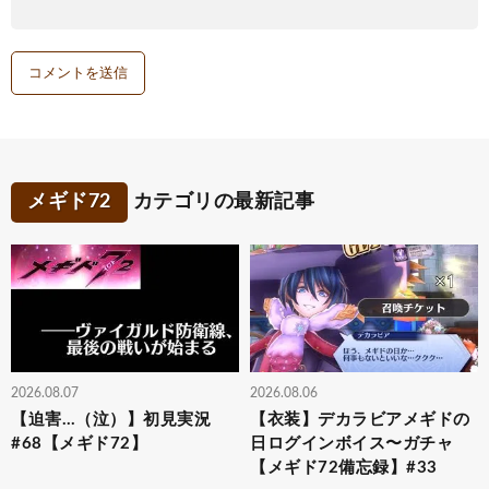
メギド72
カテゴリの最新記事
2026.08.07
2026.08.06
【迫害…（泣）】初見実況
【衣装】デカラビアメギドの
#68【メギド72】
日ログインボイス〜ガチャ
【メギド72備忘録】#33