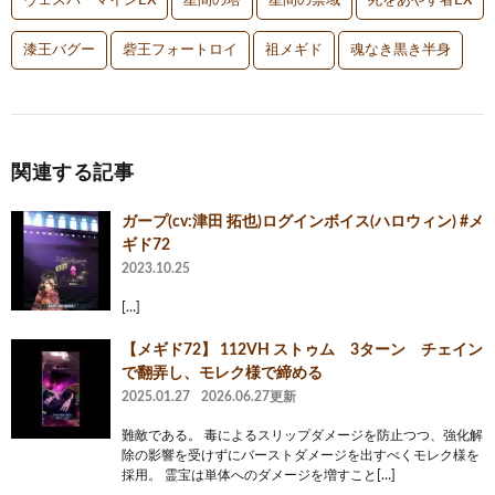
ヴェスパーマインEX
星間の塔
星間の禁域
死をあやす者EX
漆王バグー
砦王フォートロイ
祖メギド
魂なき黒き半身
関連する記事
ガープ(cv:津田 拓也)ログインボイス(ハロウィン) #メ
ギド72
2023.10.25
[…]
【メギド72】 112VH ストゥム 3ターン チェイン
で翻弄し、モレク様で締める
2025.01.27
2026.06.27更新
難敵である。 毒によるスリップダメージを防止つつ、強化解
除の影響を受けずにバーストダメージを出すべくモレク様を
採用。 霊宝は単体へのダメージを増すこと[…]