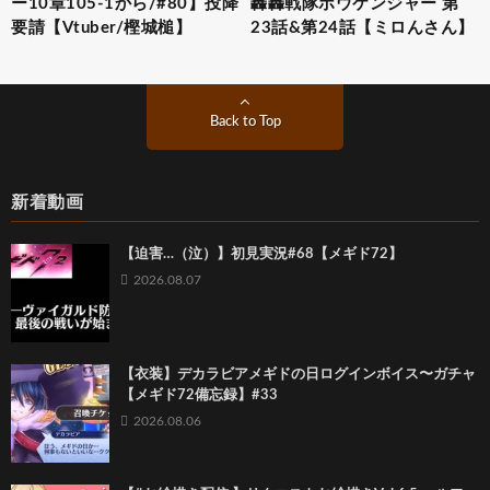
ー10章105-1から/#80】投降
轟轟戦隊ボウケンジャー 第
要請【Vtuber/樫城槌】
23話&第24話【ミロんさん】
Back to Top
新着動画
【迫害…（泣）】初見実況#68【メギド72】
2026.08.07
【衣装】デカラビアメギドの日ログインボイス〜ガチャ
【メギド72備忘録】#33
2026.08.06