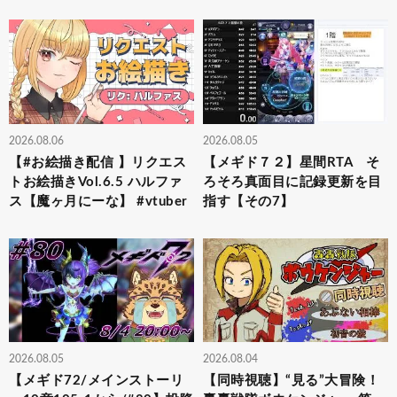
2026.08.06
2026.08.05
【#お絵描き配信 】リクエス
【メギド７２】星間RTA そ
トお絵描きVol.6.5 ハルファ
ろそろ真面目に記録更新を目
ス【魔ヶ月にーな】 #vtuber
指す【その7】
2026.08.05
2026.08.04
【メギド72/メインストーリ
【同時視聴】“見る”大冒険！