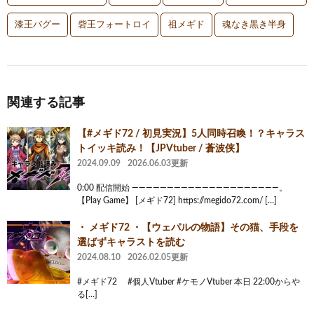
漆王バグー
砦王フォートロイ
祖メギド
魂なき黒き半身
関連する記事
【#メギド72 / 初見実況】5人同時召喚！？キャラス
トイッキ読み！【JPVtuber / 蒼波侠】
2024.09.09
2026.06.03更新
0:00 配信開始 ―――――――――――――――――――――。
【Play Game】 [メギド72] https://megido72.com/ […]
・ メギド72 ・【ウェパルの物語】その猫、手段を
選ばずキャラストを読む
2024.08.10
2026.02.05更新
#メギド72 #個人Vtuber #ケモノVtuber 本日 22:00からや
る[…]