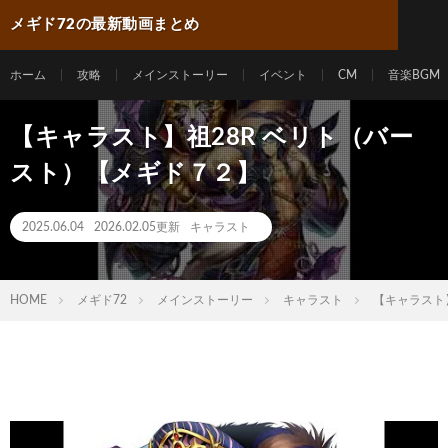
メギド72の最新動画まとめ
ホーム
攻略
メインストーリー
イベント
CM
音楽BGM
【キャラスト】祖28R ベリト（バー
スト）【メギド７２】
2025.06.04
2026.02.05更新
キャラスト
HOME
メギド72
メインストーリー
キャラスト
【キャラスト