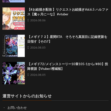
【#お絵描き配信 】リクエストお絵描きVol.6.5 ハルファ
ス【魔ヶ月にーな】 #vtuber
2026.08.06
【メギド７２】星間RTA そろそろ真面目に記録更新を
目指す【その7】
2026.08.05
【メギド72/メインストーリー10章105-1から/#80】投
降要請【Vtuber/樫城槌】
2026.08.05
運営サイトからのお知らせ
お問い合わせ