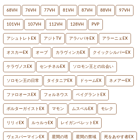
68VH
76VH
77VH
81VH
87VH
88VH
97VH
101VH
107VH
112VH
128VH
PVP
アシュトレトEX
アジトTV
アラハバキEX
アラーニェEX
オスカーEX
オーブ
カラヴィンカEX
クイックシルバーEX
ケラヴノスEX
センチネルEX
ソロモン王との出会い
ソロモン王の日常
タイタニアEX
ドゥームEX
ネメアーEX
ファロオースEX
フォルネウス
ベイグラントEX
ポルターガイストEX
マモン
ムスペルEX
モレク
リリィEX
ルゥルゥEX
レイガンベレットEX
ヴェスパーマインEX
星間の塔
星間の禁域
死をあやす者EX