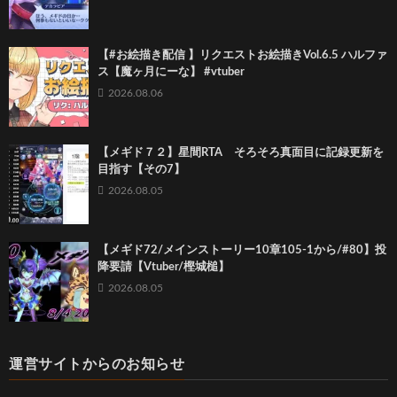
【#お絵描き配信 】リクエストお絵描きVol.6.5 ハルファ
ス【魔ヶ月にーな】 #vtuber
2026.08.06
【メギド７２】星間RTA そろそろ真面目に記録更新を
目指す【その7】
2026.08.05
【メギド72/メインストーリー10章105-1から/#80】投
降要請【Vtuber/樫城槌】
2026.08.05
運営サイトからのお知らせ