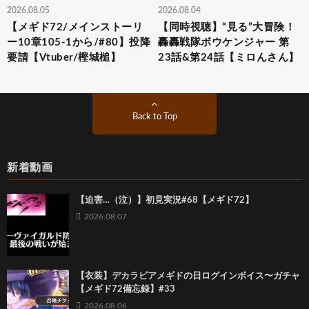
2026.08.05
2026.08.04
【メギド72/メインストーリ
【同時視聴】“見る”大冒険！
ー10章105-1から/#80】投降
轟轟戦隊ボウケンジャー 第
要請【Vtuber/樫城槌】
23話&第24話【ミロんさん】
Back to Top
新着動画
【迫害…（泣）】初見実況#68【メギド72】
2026.08.07
【衣装】デカラビアメギドの日ログインボイス〜ガチャ
【メギド72備忘録】#33
2026.08.06