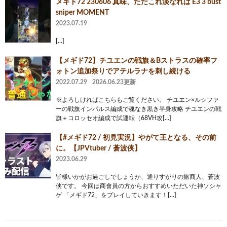
メギド72 230606 真味、ただこれ淡なれば E3 3 bust
sniper MOMENT
2023.07.19
[…]
【メギド72】チユエンの戦旗＆Bストラスの確率フ
ォトン追加祭りでアテルラナを刺し続ける
2022.07.29
2026.06.23更新
※よろしければこちらもご覧ください。 チユエン×ルシファ
ーの戦旗インパルス編成で魂なき黒き半身攻略 チユエンの戦
旗＋コロッセオ編成で試運転（68VH攻[…]
【#メギド72 / 初見実況】やがて王となる、その前
に。【JPVtuber / 蒼波侠】
2023.06.29
皆様いかがお過ごしでしょうか、通りすがりの旅商人、蒼波
侠です。 今回は商會員の方からおすすめいただいた神ソシャ
ゲ 「メギド72」をプレイしていきます！[…]