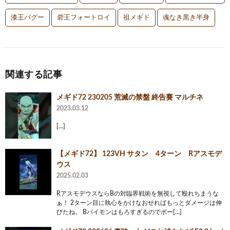
漆王バグー
砦王フォートロイ
祖メギド
魂なき黒き半身
関連する記事
メギド72 230205 荒滅の禁盤 終告賽 マルチネ
2023.03.12
[…]
【メギド72】 123VH サタン 4ターン Rアスモデ
ウス
2025.02.03
RアスモデウスならBの対臨界戦術を無視して殴れちまうな
ぁ！ 2ターン目に執心をかけなおせればもっとダメージは伸
びたね。 Bパイモンはもろすぎるのでポー[…]