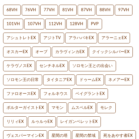
68VH
76VH
77VH
81VH
87VH
88VH
97VH
101VH
107VH
112VH
128VH
PVP
アシュトレトEX
アジトTV
アラハバキEX
アラーニェEX
オスカーEX
オーブ
カラヴィンカEX
クイックシルバーEX
ケラヴノスEX
センチネルEX
ソロモン王との出会い
ソロモン王の日常
タイタニアEX
ドゥームEX
ネメアーEX
ファロオースEX
フォルネウス
ベイグラントEX
ポルターガイストEX
マモン
ムスペルEX
モレク
リリィEX
ルゥルゥEX
レイガンベレットEX
ヴェスパーマインEX
星間の塔
星間の禁域
死をあやす者EX