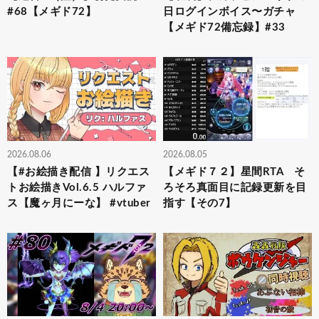
#68【メギド72】
日ログインボイス〜ガチャ
【メギド72備忘録】#33
2026.08.06
2026.08.05
【#お絵描き配信 】リクエス
【メギド７２】星間RTA そ
トお絵描きVol.6.5 ハルファ
ろそろ真面目に記録更新を目
ス【魔ヶ月にーな】 #vtuber
指す【その7】