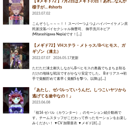
【 #メギド72 】7月2日はメギドの日！あれ…なんか
様子が… #shorts
2023.07.02
こんぞうし～～～！！ スーパーつよつよハイパーイケメン庶
民派没落バイセクシャル御曹司、 御手洗川ネピア
(Mitarashigawa Nepia)です！[…]
【メギド72】VHステラ・メトゥス/Bベヒモス、ガ
ギゾン（凍土）
2022.07.07
2026.05.17更新
ただただ凍土耐久しながらBベヒモスの奥義でちまちま削る
だけの地味な戦法ですがかなり安定でした。 Bオリアス→初
手で覚醒貯めて素早く覚醒Sを撃つ。以降は[…]
「あたし、ゼパルっていうんだ。しつこいヤツから
逃げてる途中なの！」
2023.06.08
「祖16 ゼパル（カウンター）」のモーション紹介動画で
す。チームスタッフがこだわって作ったモーションをお楽し
みください！ ▼CV 加隈亜衣 ▼メギド詳[…]