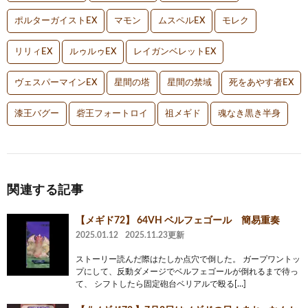
ポルターガイストEX
マモン
ムスペルEX
モレク
リリィEX
ルゥルゥEX
レイガンベレットEX
ヴェスパーマインEX
星間の塔
星間の禁域
死をあやす者EX
漆王バグー
砦王フォートロイ
祖メギド
魂なき黒き半身
関連する記事
【メギド72】 64VH ベルフェゴール 簡易重奏
2025.01.12
2025.11.23更新
ストーリー読んだ際はたしか点穴で倒した。 ガープワントッ
プにして、反動ダメージでベルフェゴールが倒れるまで待っ
て、 シフトしたら固定砲台ベリアルで殴る[…]