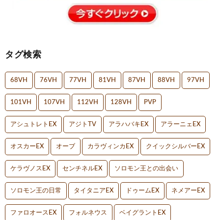
タグ検索
68VH
76VH
77VH
81VH
87VH
88VH
97VH
101VH
107VH
112VH
128VH
PVP
アシュトレトEX
アジトTV
アラハバキEX
アラーニェEX
オスカーEX
オーブ
カラヴィンカEX
クイックシルバーEX
ケラヴノスEX
センチネルEX
ソロモン王との出会い
ソロモン王の日常
タイタニアEX
ドゥームEX
ネメアーEX
ファロオースEX
フォルネウス
ベイグラントEX