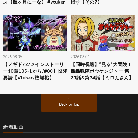
ス【魔ヶ月にーな】 #vtuber
指す【その7】
2026.08.05
2026.08.04
【メギド72/メインストーリ
【同時視聴】“見る”大冒険！
ー10章105-1から/#80】投降
轟轟戦隊ボウケンジャー 第
要請【Vtuber/樫城槌】
23話&第24話【ミロんさん】
Back to Top
新着動画