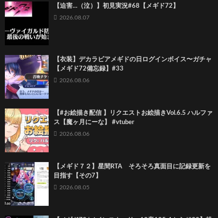
【迫害…（泣）】初見実況#68【メギド72】
2026.08.07
【衣装】デカラビアメギドの日ログインボイス〜ガチャ
【メギド72備忘録】#33
2026.08.06
【#お絵描き配信 】リクエストお絵描きVol.6.5 ハルファ
ス【魔ヶ月にーな】 #vtuber
2026.08.06
【メギド７２】星間RTA そろそろ真面目に記録更新を
目指す【その7】
2026.08.05