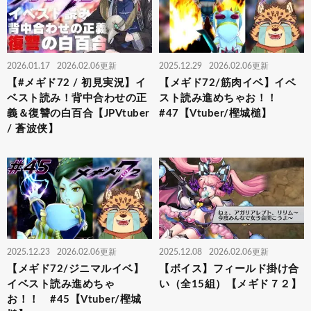
2026.01.17
2026.02.06更新
2025.12.29
2026.02.06更新
【#メギド72 / 初見実況】イ
【メギド72/筋肉イベ】イベ
ベスト読み！背中合わせの正
スト読み進めちゃお！！
義＆復讐の白百合【JPVtuber
#47【Vtuber/樫城槌】
/ 蒼波侠】
2025.12.23
2026.02.06更新
2025.12.08
2026.02.06更新
【メギド72/ジニマルイベ】
【ボイス】フィールド掛け合
イベスト読み進めちゃ
い（全15組）【メギド７２】
お！！ #45【Vtuber/樫城