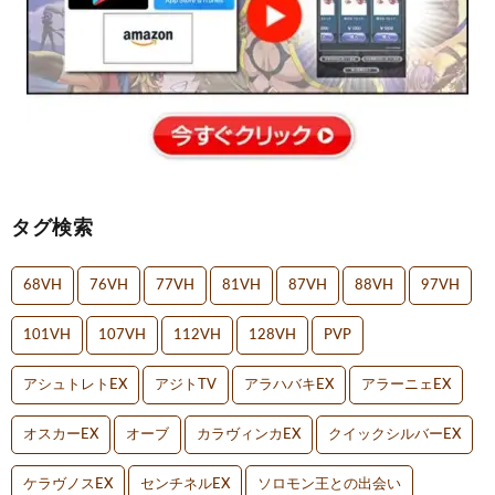
タグ検索
68VH
76VH
77VH
81VH
87VH
88VH
97VH
101VH
107VH
112VH
128VH
PVP
アシュトレトEX
アジトTV
アラハバキEX
アラーニェEX
オスカーEX
オーブ
カラヴィンカEX
クイックシルバーEX
ケラヴノスEX
センチネルEX
ソロモン王との出会い