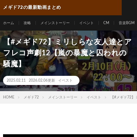
メギド72の最新動画まとめ
ホーム
攻略
メインストーリー
イベント
CM
音楽BGM
【#メギド72】ミリしらな友人達とア
フレコ声劇12【嵐の暴魔と囚われの
騒魔】
2025.02.11
2026.02.06更新
イベスト
HOME
メギド72
メインストーリー
イベスト
【#メギド72