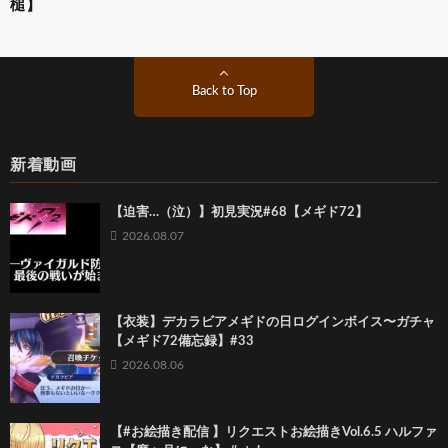
槌】
Back to Top
新着動画
【迫害…（泣）】初見実況#68【メギド72】
2026.08.07
【衣装】デカラビアメギドの日ログインボイス〜ガチャ
【メギド72備忘録】#33
2026.08.06
【#お絵描き配信 】リクエストお絵描きVol.6.5 ハルファ