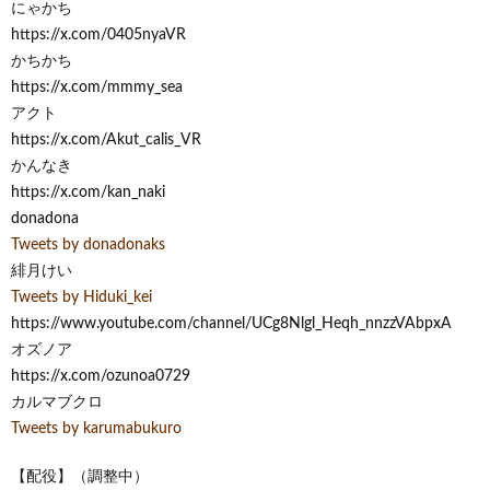
にゃかち
https://x.com/0405nyaVR
かちかち
https://x.com/mmmy_sea
アクト
https://x.com/Akut_calis_VR
かんなき
https://x.com/kan_naki
donadona
Tweets by donadonaks
緋月けい
Tweets by Hiduki_kei
https://www.youtube.com/channel/UCg8Nlgl_Heqh_nnzzVAbpxA
オズノア
https://x.com/ozunoa0729
カルマブクロ
Tweets by karumabukuro
【配役】（調整中）