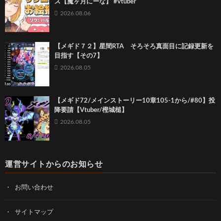
ス【魔ヶ月にーな】 #vtuber
2026.08.06
【メギド７２】星間RTA そろそろ真面目に記録更新を
目指す【その7】
2026.08.05
【メギド72/メインストーリー10章105-1から/#80】投
降要請【Vtuber/樫城槌】
2026.08.05
運営サイトからのお知らせ
お問い合わせ
サイトマップ