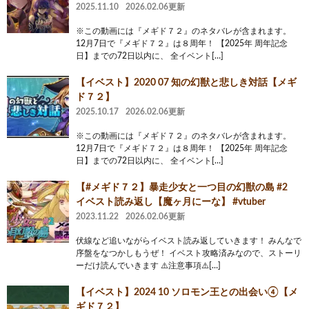
2025.11.10
2026.02.06更新
※この動画には『メギド７２』のネタバレが含まれます。
12月7日で『メギド７２』は８周年！ 【2025年 周年記念
日】までの72日以内に、 全イベント[…]
【イベスト】2020 07 知の幻獣と悲しき対話【メギ
ド７２】
2025.10.17
2026.02.06更新
※この動画には『メギド７２』のネタバレが含まれます。
12月7日で『メギド７２』は８周年！ 【2025年 周年記念
日】までの72日以内に、 全イベント[…]
【#メギド７２】暴走少女と一つ目の幻獣の島 #2
イベスト読み返し【魔ヶ月にーな】 #vtuber
2023.11.22
2026.02.06更新
伏線など追いながらイベスト読み返していきます！ みんなで
序盤をなつかしもうぜ！ イベスト攻略済みなので、ストーリ
ーだけ読んでいきます ⚠️注意事項⚠️[…]
【イベスト】2024 10 ソロモン王との出会い④【メ
ギド７２】