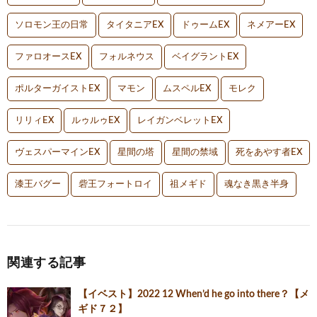
ソロモン王の日常
タイタニアEX
ドゥームEX
ネメアーEX
ファロオースEX
フォルネウス
ベイグラントEX
ポルターガイストEX
マモン
ムスペルEX
モレク
リリィEX
ルゥルゥEX
レイガンベレットEX
ヴェスパーマインEX
星間の塔
星間の禁域
死をあやす者EX
漆王バグー
砦王フォートロイ
祖メギド
魂なき黒き半身
関連する記事
【イベスト】2022 12 When’d he go into there？【メ
ギド７２】