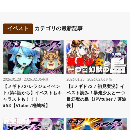
イベスト
カテゴリの最新記事
2026.01.28
2026.02.06更新
2026.01.23
2026.02.06更新
【メギド72/レラジェイベン
【#メギド72 / 初見実況】イ
ト/第4話から】イベストもキ
ベスト読み！暴走少女と一つ
ャラストも！！！
目幻獣の島【JPVtuber / 蒼波
#53【Vtuber/樫城槌】
侠】