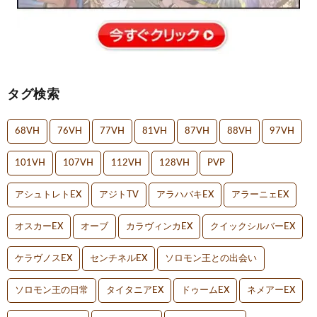
タグ検索
68VH
76VH
77VH
81VH
87VH
88VH
97VH
101VH
107VH
112VH
128VH
PVP
アシュトレトEX
アジトTV
アラハバキEX
アラーニェEX
オスカーEX
オーブ
カラヴィンカEX
クイックシルバーEX
ケラヴノスEX
センチネルEX
ソロモン王との出会い
ソロモン王の日常
タイタニアEX
ドゥームEX
ネメアーEX