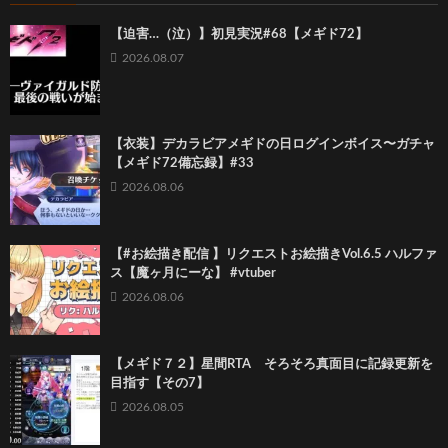
【迫害…（泣）】初見実況#68【メギド72】
2026.08.07
【衣装】デカラビアメギドの日ログインボイス〜ガチャ
【メギド72備忘録】#33
2026.08.06
【#お絵描き配信 】リクエストお絵描きVol.6.5 ハルファ
ス【魔ヶ月にーな】 #vtuber
2026.08.06
【メギド７２】星間RTA そろそろ真面目に記録更新を
目指す【その7】
2026.08.05