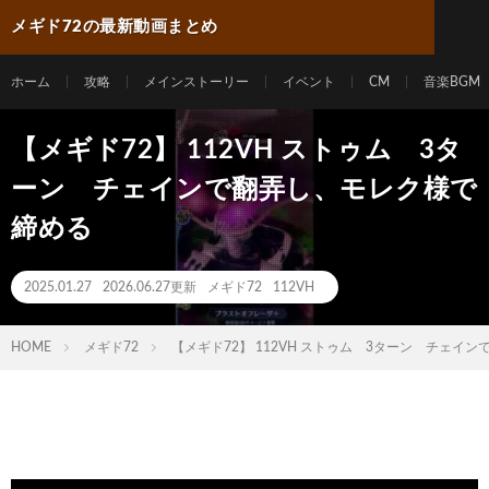
メギド72の最新動画まとめ
ホーム
攻略
メインストーリー
イベント
CM
音楽BGM
【メギド72】 112VH ストゥム 3タ
ーン チェインで翻弄し、モレク様で
締める
2025.01.27
2026.06.27更新
メギド72
112VH
HOME
メギド72
【メギド72】 112VH ストゥム 3ターン チェイ