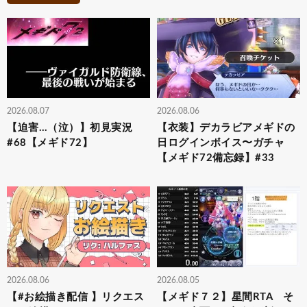
2026.08.07
2026.08.06
【迫害…（泣）】初見実況
【衣装】デカラビアメギドの
#68【メギド72】
日ログインボイス〜ガチャ
【メギド72備忘録】#33
2026.08.06
2026.08.05
【#お絵描き配信 】リクエス
【メギド７２】星間RTA そ