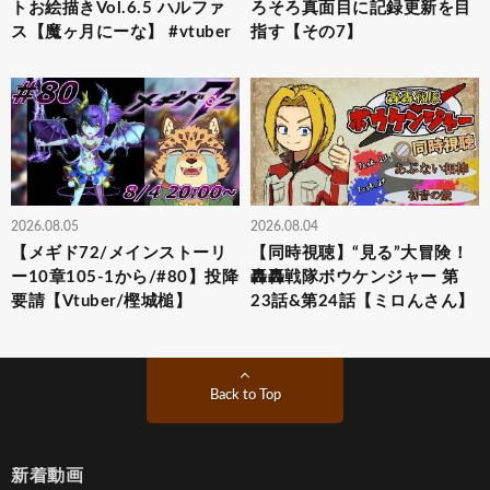
トお絵描きVol.6.5 ハルファ
ろそろ真面目に記録更新を目
ス【魔ヶ月にーな】 #vtuber
指す【その7】
2026.08.05
2026.08.04
【メギド72/メインストーリ
【同時視聴】“見る”大冒険！
ー10章105-1から/#80】投降
轟轟戦隊ボウケンジャー 第
要請【Vtuber/樫城槌】
23話&第24話【ミロんさん】
Back to Top
新着動画