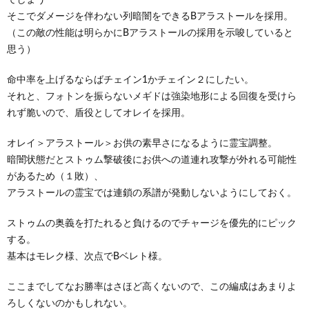
そこでダメージを伴わない列暗闇をできるBアラストールを採用。
（この敵の性能は明らかにBアラストールの採用を示唆していると
思う）
命中率を上げるならばチェイン1かチェイン２にしたい。
それと、フォトンを振らないメギドは強染地形による回復を受けら
れず脆いので、盾役としてオレイを採用。
オレイ＞アラストール＞お供の素早さになるように霊宝調整。
暗闇状態だとストゥム撃破後にお供への道連れ攻撃が外れる可能性
があるため（１敗）、
アラストールの霊宝では連鎖の系譜が発動しないようにしておく。
ストゥムの奥義を打たれると負けるのでチャージを優先的にピック
する。
基本はモレク様、次点でBベレト様。
ここまでしてなお勝率はさほど高くないので、この編成はあまりよ
ろしくないのかもしれない。