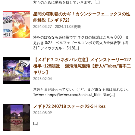
方々のために動画を残していきます。[…]
星間の塔制覇のカギ！カウンターフェニックスの性
能解説【メギド72】
2024.03.27
2024.11.08更新
塔をのぼるなら必須級です ネクロの解説はこちら 0:00 ま
えおき 0:27 ベルフェゴールコンボで高火力全体攻撃（塔
31F ディヴァガル） 5:18[…]
【メギド７２/ネタバレ注意】メインストーリー127
後半~128朗読 混沌混沌混沌【新人VTuber/宙不二
キリン】
2025.02.04
意外とまだ終わってない、けど、まだ嫌な予感は晴れない。
Twitter：https://twitter.com/Sorahuzi_Kirin Blue[…]
メギド72 240718 ステージ 93-5 H loss
2024.08.09
[…]