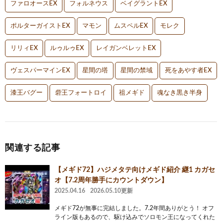
ファロオースEX
フォルネウス
ベイグラントEX
ポルターガイストEX
マモン
ムスペルEX
モレク
リリィEX
ルゥルゥEX
レイガンベレットEX
ヴェスパーマインEX
星間の塔
星間の禁域
死をあやす者EX
漆王バグー
砦王フォートロイ
祖メギド
魂なき黒き半身
関連する記事
【メギド72】ハジメタテ向けメギド紹介 継1 カガセ
オ【7.2周年勝手にカウントダウン】
2025.04.16
2026.05.10更新
メギド72が無事に完結しました。7.2年間ありがとう！ オフ
ライン版もあるので、駆け込みでソロモン王になってくれた