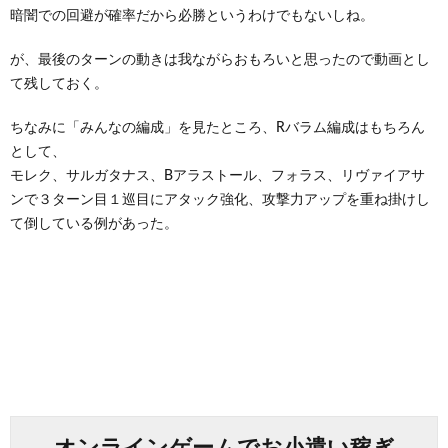
暗闇での回避が確率だから必勝というわけでもないしね。
が、最後のターンの動きは我ながらおもろいと思ったので動画とし
て残しておく。
ちなみに「みんなの編成」を見たところ、Rバラム編成はもちろん
として、
モレク、サルガタナス、Bアラストール、フォラス、リヴァイアサ
ンで３ターン目１巡目にアタック強化、攻撃力アップを重ね掛けし
て倒している例があった。
オンラインゲームでお小遣い稼ぎ