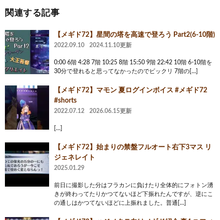
関連する記事
【メギド72】星間の塔を高速で登ろう Part2(6-10階)
2022.09.10
2024.11.10更新
0:00 6階 4:28 7階 10:25 8階 15:50 9階 22:42 10階 6-10階を
30分で登れると思ってなかったのでビックリ 7階の[…]
【メギド72】マモン 夏ログインボイス #メギド72
#shorts
2022.07.12
2026.06.15更新
[…]
【メギド72】始まりの禁盤フルオート右下3マス リ
ジェネレイト
2025.01.29
前日に撮影した分はフラカンに負けたり全体的にフォトン湧
きが終わってたりかつてないほど下振れたんですが、逆にこ
の通しはかつてないほどに上振れました。普通[…]