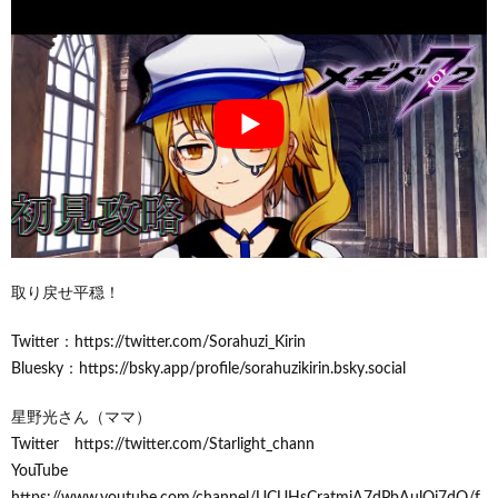
取り戻せ平穏！
Twitter：https://twitter.com/Sorahuzi_Kirin
Bluesky：https://bsky.app/profile/sorahuzikirin.bsky.social
星野光さん（ママ）
Twitter https://twitter.com/Starlight_chann
YouTube
https://www.youtube.com/channel/UCUHsCratmjA7dPbAulQi7dQ/f