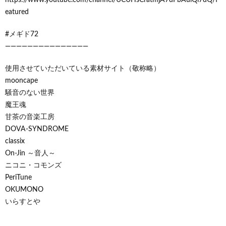
eatured
#メギド72
―――――――――――――――
使用させていただいている素材サイト（敬称略）
mooncape
騒音のない世界
魔王魂
甘茶の音楽工房
DOVA-SYNDROME
classix
On-Jin ～音人～
ニコニ・コモンズ
PeriTune
OKUMONO
いらすとや