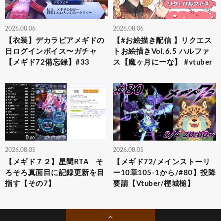
2026.08.06
2026.08.06
【衣装】デカラビアメギドの
【#お絵描き配信 】リクエス
日ログインボイス〜ガチャ
トお絵描きVol.6.5 ハルファ
【メギド72備忘録】#33
ス【魔ヶ月にーな】 #vtuber
2026.08.05
2026.08.05
【メギド７２】星間RTA そ
【メギド72/メインストーリ
ろそろ真面目に記録更新を目
ー10章105-1から/#80】投降
指す【その7】
要請【Vtuber/樫城槌】