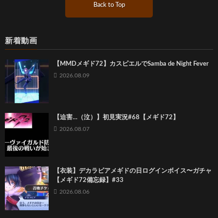
Back to Top
新着動画
【MMDメギド72】カスピエルでSamba de Night Fever
2026.08.09
【迫害…（泣）】初見実況#68【メギド72】
2026.08.07
【衣装】デカラビアメギドの日ログインボイス〜ガチャ
【メギド72備忘録】#33
2026.08.06