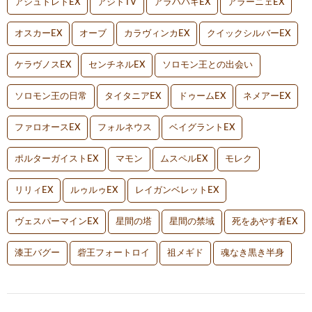
アシュトレトEX
アジトTV
アラハバキEX
アラーニェEX
オスカーEX
オーブ
カラヴィンカEX
クイックシルバーEX
ケラヴノスEX
センチネルEX
ソロモン王との出会い
ソロモン王の日常
タイタニアEX
ドゥームEX
ネメアーEX
ファロオースEX
フォルネウス
ベイグラントEX
ポルターガイストEX
マモン
ムスペルEX
モレク
リリィEX
ルゥルゥEX
レイガンベレットEX
ヴェスパーマインEX
星間の塔
星間の禁域
死をあやす者EX
漆王バグー
砦王フォートロイ
祖メギド
魂なき黒き半身