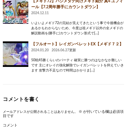
【メギド72】ハジメタテ向けメギド紹介 真4 ユフィ
ール【7.2周年勝手にカウントダウン】
2024.12.11
いよいよメギド72の完結が見えてきたという事で今後機会が
あるかもわからないため、今度は祖メギド以外の全メギドの
解説動画を(勝手に)カウントダウン形式で[…]
【フルオート】レイガンベレットEX【メギド７２】
2024.01.20
2026.06.27更新
50戦45勝くらいのパーティ 確実に勝つのはなかなか難しい
です 主にオレイの強化解除でレイガンベレットを抑えていき
ます 攻撃力不足なので時間はかかりま[…]
コメントを書く
メールアドレスが公開されることはありません。
※
が付いている欄は必須項
目です
コメント