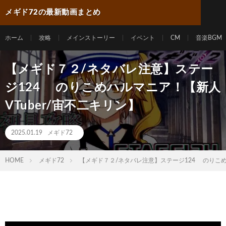
メギド72の最新動画まとめ
ホーム
攻略
メインストーリー
イベント
CM
音楽BGM
【メギド７２/ネタバレ注意】ステー
ジ124 のりこめハルマニア！【新人
VTuber/宙不二キリン】
2025.01.19
メギド72
HOME
メギド72
【メギド７２/ネタバレ注意】ステージ124 のりこめハ