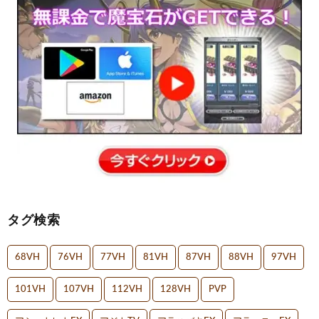
タグ検索
68VH
76VH
77VH
81VH
87VH
88VH
97VH
101VH
107VH
112VH
128VH
PVP