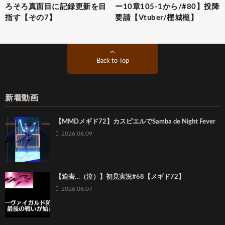
ろそろ真面目に記録更新を目
ー10章105-1から/#80】投降
指す【その7】
要請【Vtuber/樫城槌】
Back to Top
新着動画
【MMDメギド72】カスピエルでSamba de Night Fever
2026.08.09
【迫害…（泣）】初見実況#68【メギド72】
2026.08.07