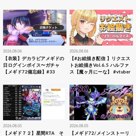
2026.08.06
2026.08.06
【衣装】デカラビアメギドの
【#お絵描き配信 】リクエス
日ログインボイス〜ガチャ
トお絵描きVol.6.5 ハルファ
【メギド72備忘録】#33
ス【魔ヶ月にーな】 #vtuber
2026.08.05
2026.08.05
【メギド７２】星間RTA そ
【メギド72/メインストーリ