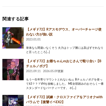
関連する記事
【メギド72】Rアスモデウス、オーバーチャージ使
わない方が強い説
2023.01.01
単体なら間違いなくそう 火力はトップ層には及ばずそれなり
と言ったところ[…]
【メギド72】お爺ちゃんvsおじさんで殴り合い【B
チェルノボグ】
2021.09.11
2026.05.09更新
もう一生年寄りマウントとれないねぇ Bチェルノボグを使っ
て63？？？VHを攻略しました。 ME全部踏みのおそらく一番
スタンダードなパーティーです。 ネ[…]
【メギド72】試練・クロスファイアをアリオクwith
バラムで【復讐イベEX2】