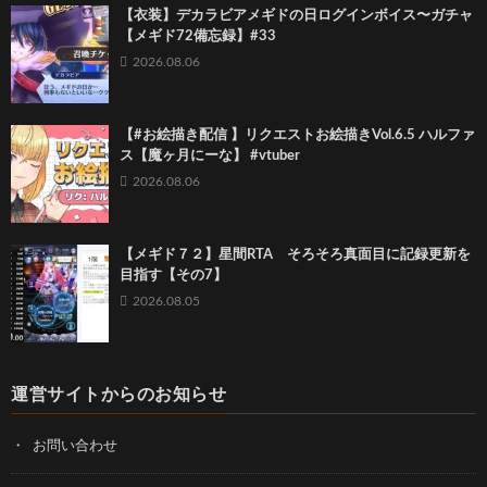
【衣装】デカラビアメギドの日ログインボイス〜ガチャ
【メギド72備忘録】#33
2026.08.06
【#お絵描き配信 】リクエストお絵描きVol.6.5 ハルファ
ス【魔ヶ月にーな】 #vtuber
2026.08.06
【メギド７２】星間RTA そろそろ真面目に記録更新を
目指す【その7】
2026.08.05
運営サイトからのお知らせ
お問い合わせ