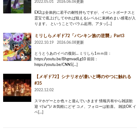
2022.05.01
2026.06.06更新
EX2は全体的に若干の耐性持ちですが、イベントボーナスと
霊宝で底上げしてやれば狙えるレベルに束縛めまい感電が入
ります。 ということでバラム起用。アタッ[…]
ミリしらメギド72「バンキン族の逆襲」Part3
2022.10.19
2026.06.08更新
とうとうあのイベの復刻… ミリしら1ｍｍ目：
https://youtu.be/BhgmvadLg10 前回：
https://youtu.be/CNN5[…]
【メギド72】シナリオが凄いと噂のやつに触れる
#35
2022.12.02
スマホゲーとか色々と遊んでいきます 情報共有やら雑談歓
迎ヾ(‘ω’*)ﾉ お気軽にどぞ コメ、フォローは歓喜。 雑談OK イ
ベ[…]