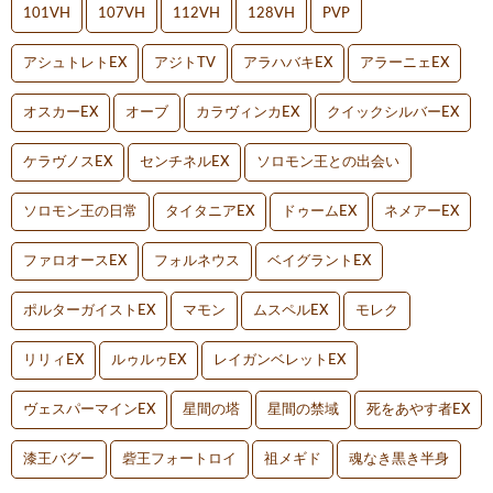
101VH
107VH
112VH
128VH
PVP
アシュトレトEX
アジトTV
アラハバキEX
アラーニェEX
オスカーEX
オーブ
カラヴィンカEX
クイックシルバーEX
ケラヴノスEX
センチネルEX
ソロモン王との出会い
ソロモン王の日常
タイタニアEX
ドゥームEX
ネメアーEX
ファロオースEX
フォルネウス
ベイグラントEX
ポルターガイストEX
マモン
ムスペルEX
モレク
リリィEX
ルゥルゥEX
レイガンベレットEX
ヴェスパーマインEX
星間の塔
星間の禁域
死をあやす者EX
漆王バグー
砦王フォートロイ
祖メギド
魂なき黒き半身