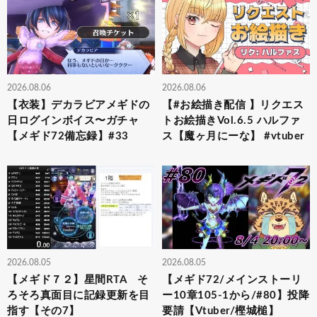
2026.08.06
2026.08.06
【衣装】デカラビアメギドの
【#お絵描き配信 】リクエス
日ログインボイス〜ガチャ
トお絵描きVol.6.5 ハルファ
【メギド72備忘録】#33
ス【魔ヶ月にーな】 #vtuber
2026.08.05
2026.08.05
【メギド７２】星間RTA そ
【メギド72/メインストーリ
ろそろ真面目に記録更新を目
ー10章105-1から/#80】投降
指す【その7】
要請【Vtuber/樫城槌】