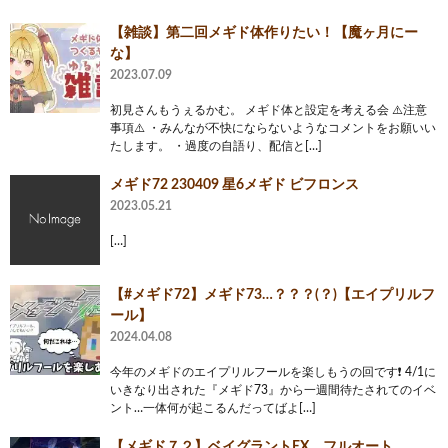
【雑談】第二回メギド体作りたい！【魔ヶ月にー
な】
2023.07.09
初見さんもうぇるかむ。 メギド体と設定を考える会 ⚠️注意
事項⚠️ ・みんなが不快にならないようなコメントをお願いい
たします。 ・過度の自語り、配信と[…]
メギド72 230409 星6メギド ビフロンス
2023.05.21
[…]
【#メギド72】メギド73…？？？(？)【エイプリルフ
ール】
2024.04.08
今年のメギドのエイプリルフールを楽しもうの回です❗️ 4/1に
いきなり出された『メギド73』から一週間待たされてのイベ
ント…一体何が起こるんだってばよ[…]
【メギド７２】ベイグラントEX フルオート