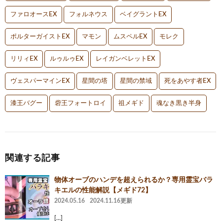
ファロオースEX
フォルネウス
ベイグラントEX
ポルターガイストEX
マモン
ムスペルEX
モレク
リリィEX
ルゥルゥEX
レイガンベレットEX
ヴェスパーマインEX
星間の塔
星間の禁域
死をあやす者EX
漆王バグー
砦王フォートロイ
祖メギド
魂なき黒き半身
関連する記事
物体オーブのハンデを超えられるか？専用霊宝バラ
キエルの性能解説【メギド72】
2024.05.16
2024.11.16更新
[…]