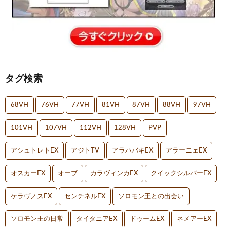
タグ検索
68VH
76VH
77VH
81VH
87VH
88VH
97VH
101VH
107VH
112VH
128VH
PVP
アシュトレトEX
アジトTV
アラハバキEX
アラーニェEX
オスカーEX
オーブ
カラヴィンカEX
クイックシルバーEX
ケラヴノスEX
センチネルEX
ソロモン王との出会い
ソロモン王の日常
タイタニアEX
ドゥームEX
ネメアーEX