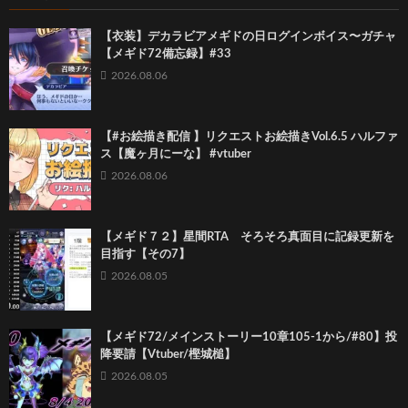
【衣装】デカラビアメギドの日ログインボイス〜ガチャ
【メギド72備忘録】#33
2026.08.06
【#お絵描き配信 】リクエストお絵描きVol.6.5 ハルファ
ス【魔ヶ月にーな】 #vtuber
2026.08.06
【メギド７２】星間RTA そろそろ真面目に記録更新を
目指す【その7】
2026.08.05
【メギド72/メインストーリー10章105-1から/#80】投
降要請【Vtuber/樫城槌】
2026.08.05