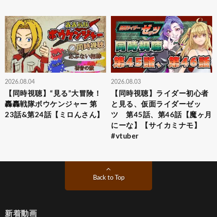
2026.08.04
2026.08.03
【同時視聴】“見る”大冒険！
【同時視聴】ライダー初心者
轟轟戦隊ボウケンジャー 第
と見る、仮面ライダーゼッ
23話&第24話【ミロんさん】
ツ 第45話、第46話【魔ヶ月
にーな】【サイカミナモ】
#vtuber
Back to Top
新着動画