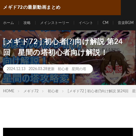
メギド72の最新動画まとめ
ホーム
攻略
メインストーリー
イベント
CM
音楽BGM
[メギド72 ] 初心者(?)向け解説 第24
回 星間の塔初心者向け解説！
2024.12.13
2026.03.28更新
初心者
星間の塔
HOME
メギド72
初心者
[メギド72 ] 初心者(?)向け解説 第24