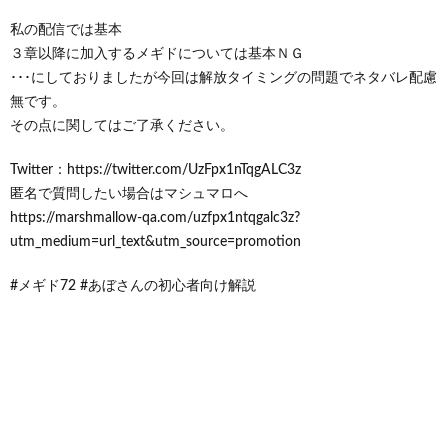
私の配信では基本
３章以降に加入するメギドについては基本ＮＧ
･･･にしておりましたが今回は解放タイミングの問題でネタバレ配慮
無です。
その点に関してはご了承ください。
Twitter：https://twitter.com/UzFpx1nTqgALC3z
匿名で質問したい場合はマシュマロへ
https://marshmallow-qa.com/uzfpx1ntqgalc3z?
utm_medium=url_text&utm_source=promotion
#メギド72 #あぼさんの初心者向け解説