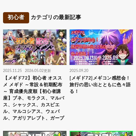
初心者
カテゴリの最新記事
2025.11.25
2026.05.02更新
2025.09.20
【メギド72】初心者 オスス
[メギド72]メギコン感想会！
メ メギド ～常設＆初期配布
旅行の思い出とともに色々語
～ 育成優先度順【初心者講
る！
座】ブネ、モラクス、マルバ
ス、シャックス、カスピエ
ル、マルコシアス、ウェパ
ル、アガリアレプト、ガープ