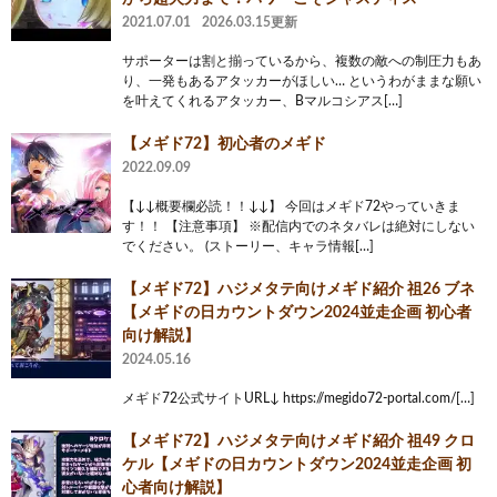
2021.07.01
2026.03.15更新
サポーターは割と揃っているから、複数の敵への制圧力もあ
り、一発もあるアタッカーがほしい… というわがままな願い
を叶えてくれるアタッカー、Bマルコシアス[…]
【メギド72】初心者のメギド
2022.09.09
【↓↓概要欄必読！！↓↓】 今回はメギド72やっていきま
す！！ 【注意事項】 ※配信内でのネタバレは絶対にしない
でください。 (ストーリー、キャラ情報[…]
【メギド72】ハジメタテ向けメギド紹介 祖26 ブネ
【メギドの日カウントダウン2024並走企画 初心者
向け解説】
2024.05.16
メギド72公式サイトURL↓ https://megido72-portal.com/[…]
【メギド72】ハジメタテ向けメギド紹介 祖49 クロ
ケル【メギドの日カウントダウン2024並走企画 初
心者向け解説】