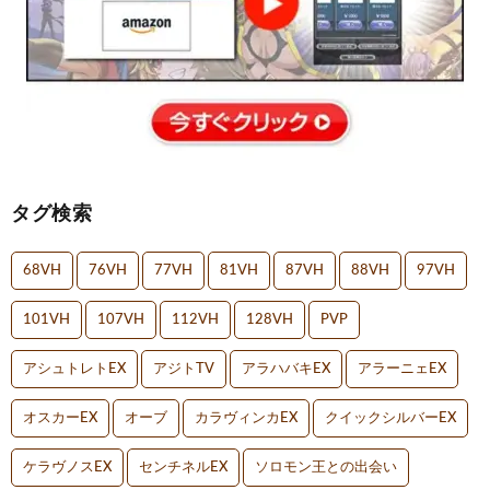
タグ検索
68VH
76VH
77VH
81VH
87VH
88VH
97VH
101VH
107VH
112VH
128VH
PVP
アシュトレトEX
アジトTV
アラハバキEX
アラーニェEX
オスカーEX
オーブ
カラヴィンカEX
クイックシルバーEX
ケラヴノスEX
センチネルEX
ソロモン王との出会い