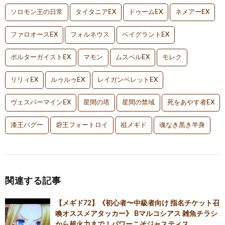
ソロモン王の日常
タイタニアEX
ドゥームEX
ネメアーEX
ファロオースEX
フォルネウス
ベイグラントEX
ポルターガイストEX
マモン
ムスペルEX
モレク
リリィEX
ルゥルゥEX
レイガンベレットEX
ヴェスパーマインEX
星間の塔
星間の禁域
死をあやす者EX
漆王バグー
砦王フォートロイ
祖メギド
魂なき黒き半身
関連する記事
【メギド72】《初心者〜中級者向け 指名チケット召
喚オススメアタッカー》 Bマルコシアス 雑魚チラシ
から超火力まで！パワーこそジャスティス