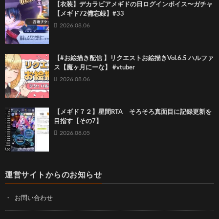
【衣装】デカラビアメギドの日ログインボイス〜ガチャ
【メギド72備忘録】#33
2026.08.06
【#お絵描き配信 】リクエストお絵描きVol.6.5 ハルファ
ス【魔ヶ月にーな】 #vtuber
2026.08.06
【メギド７２】星間RTA そろそろ真面目に記録更新を
目指す【その7】
2026.08.05
運営サイトからのお知らせ
お問い合わせ