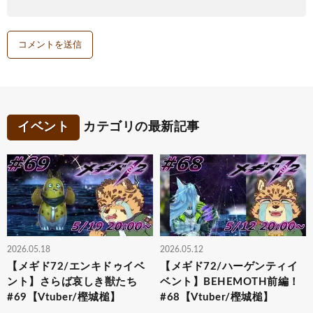
イベント
カテゴリの最新記事
2026.05.18
2026.05.12
【メギド72/エンキドゥイベ
【メギド72/ハーゲンティイ
ント】さらば哀しき獣たち
ベント】BEHEMOTH前編！
#69【Vtuber/樫城槌】
#68【Vtuber/樫城槌】