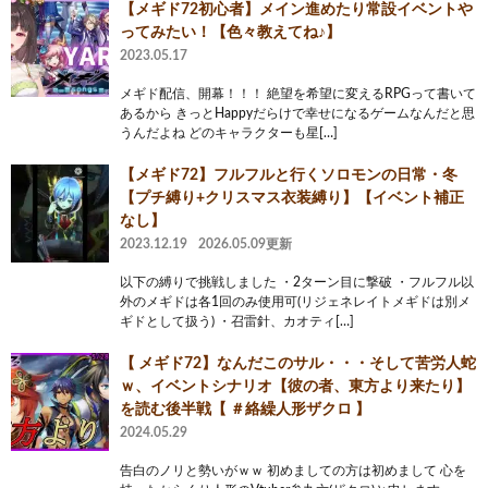
【メギド72初心者】メイン進めたり常設イベントや
ってみたい！【色々教えてね♪】
2023.05.17
メギド配信、開幕！！！ 絶望を希望に変えるRPGって書いて
あるから きっとHappyだらけで幸せになるゲームなんだと思
うんだよね どのキャラクターも星[…]
【メギド72】フルフルと行くソロモンの日常・冬
【プチ縛り+クリスマス衣装縛り】【イベント補正
なし】
2023.12.19
2026.05.09更新
以下の縛りで挑戦しました ・2ターン目に撃破 ・フルフル以
外のメギドは各1回のみ使用可(リジェネレイトメギドは別メ
ギドとして扱う) ・召雷針、カオティ[…]
【 メギド72】なんだこのサル・・・そして苦労人蛇
ｗ、イベントシナリオ【彼の者、東方より来たり】
を読む後半戦【 ＃絡繰人形ザクロ 】
2024.05.29
告白のノリと勢いがｗｗ 初めましての方は初めまして 心を