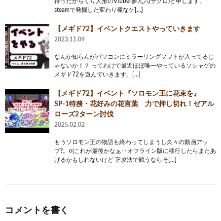
持ったからくり人形のVtuber参九六(ザクロ)と申します。
steamで発掘した変わり種なゲ[…]
【メギド72】イベントクエストやっていきます
2023.11.09
なんか知らんがパソコンにミラーリングソフトが入ってるじ
ゃないか！？ ってわけで最近ほぼ唯一やっているソシャゲの
メギド72を遊んでいきます。[…]
【メギド72】イベント『ソロモン王に花束を』
SP-1特務・花好みの花言葉 力で押し切れ！ゼアル
ローズ2ターン討伐
2025.02.02
もうソロモン王の物語も終わってしまうし久々の動画アッ
プ?。○(これが最後かなぁ‥オフライン版に移行したらまたあ
げるかもしれないけど 正攻法で戦うならそ[…]
コメントを書く