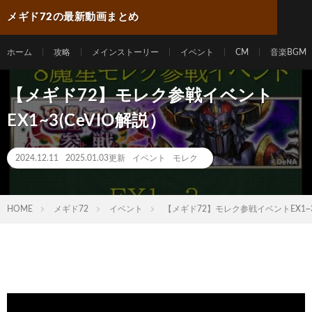
メギド72の最新動画まとめ
ホーム
攻略
メインストーリー
イベント
CM
音楽BGM
【メギド72】モレク参戦イベント
EX1~3(CeVIO解説）
2024.12.11
2025.01.03更新
イベント
モレク
HOME
メギド72
イベント
【メギド72】モレク参戦イベントEX1~3