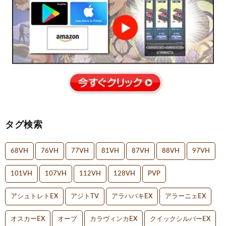
タグ検索
68VH
76VH
77VH
81VH
87VH
88VH
97VH
101VH
107VH
112VH
128VH
PVP
アシュトレトEX
アジトTV
アラハバキEX
アラーニェEX
オスカーEX
オーブ
カラヴィンカEX
クイックシルバーEX