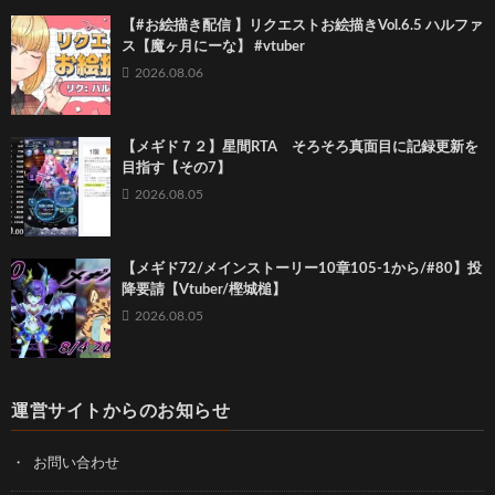
【#お絵描き配信 】リクエストお絵描きVol.6.5 ハルファ
ス【魔ヶ月にーな】 #vtuber
2026.08.06
【メギド７２】星間RTA そろそろ真面目に記録更新を
目指す【その7】
2026.08.05
【メギド72/メインストーリー10章105-1から/#80】投
降要請【Vtuber/樫城槌】
2026.08.05
運営サイトからのお知らせ
お問い合わせ