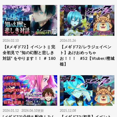
2026.02.10
2026.01.26
【#メギド72】イベント || 完
【メギド72/レラジェイベン
全初見で “知の幻獣と悲しき
ト】あけおめっちゃ
対話” をやります！！ ＃ 180
お！！！ #52【Vtuber/樫城
槌】
2026.01.12
2026.06.10更新
2025.12.08