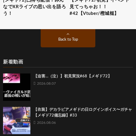
[メギド72]凸待ち配信！みん
【メギド72/初見】イベント
なでXRライブの思い出を語ろ
見てっちゃお！！
う！
#42【Vtuber/樫城槌】
Back to Top
新着動画
【迫害…（泣）】初見実況#68【メギド72】
2026.08.07
【衣装】デカラビアメギドの日ログインボイス〜ガチャ
【メギド72備忘録】#33
2026.08.06