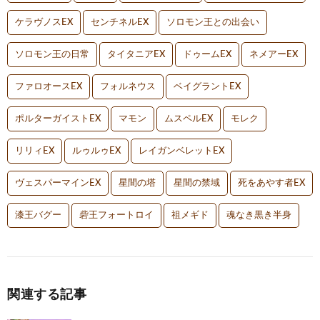
ケラヴノスEX
センチネルEX
ソロモン王との出会い
ソロモン王の日常
タイタニアEX
ドゥームEX
ネメアーEX
ファロオースEX
フォルネウス
ベイグラントEX
ポルターガイストEX
マモン
ムスペルEX
モレク
リリィEX
ルゥルゥEX
レイガンベレットEX
ヴェスパーマインEX
星間の塔
星間の禁域
死をあやす者EX
漆王バグー
砦王フォートロイ
祖メギド
魂なき黒き半身
関連する記事