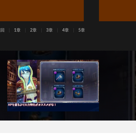
周回
1章
2章
3章
4章
5章