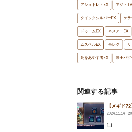
アシュトレトEX
アジトT
クイックシルバーEX
ケラ
ドゥームEX
ネメアーEX
ムスペルEX
モレク
リ
死をあやす者EX
漆王バグ
関連する記事
【メギド72
2024.11.14
2
[…]