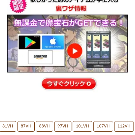
81VH
87VH
88VH
97VH
101VH
107VH
112VH