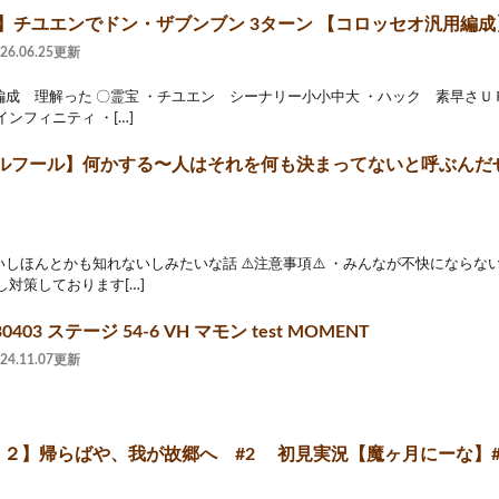
2】チユエンでドン・ザブンブン 3ターン 【コロッセオ汎用編成
026.06.25更新
成 理解った 〇霊宝 ・チユエン シーナリー小小中大 ・ハック 素早さＵ
ンフィニティ ・[…]
ルフール】何かする〜人はそれを何も決まってないと呼ぶんだ
しほんとかも知れないしみたいな話 ⚠️注意事項⚠️ ・みんなが不快になら
し対策しております[…]
0403 ステージ 54-6 VH マモン test MOMENT
024.11.07更新
２】帰らばや、我が故郷へ #2 初見実況【魔ヶ月にーな】#vt