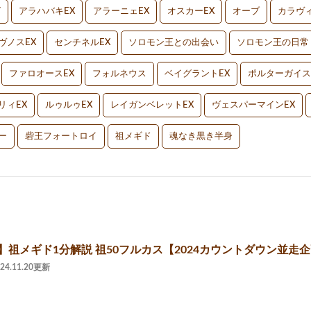
V
アラハバキEX
アラーニェEX
オスカーEX
オーブ
カラヴィ
ヴノスEX
センチネルEX
ソロモン王との出会い
ソロモン王の日常
ファロオースEX
フォルネウス
ベイグラントEX
ポルターガイス
リィEX
ルゥルゥEX
レイガンベレットEX
ヴェスパーマインEX
ー
砦王フォートロイ
祖メギド
魂なき黒き半身
】祖メギド1分解説 祖50フルカス【2024カウントダウン並走
024.11.20更新