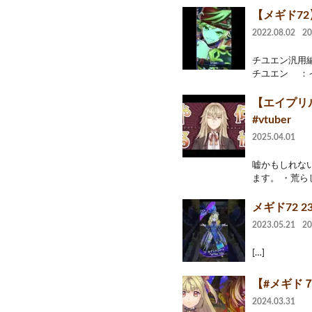
【メギド7
2022.08.02
2
チユエン汎用編
チユエン ：イ
【エイプリ
#vtuber
2025.04.01
嘘かもしれない
ます。 ・荒ら
メギド72 23
2023.05.21
2
[…]
【#メギド７
2024.03.31