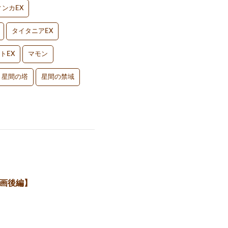
ンカEX
タイタニアEX
トEX
マモン
星間の塔
星間の禁域
企画後編】