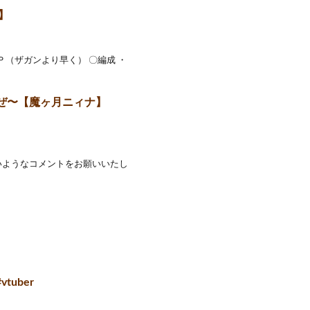
】
Ｐ（ザガンより早く） 〇編成 ・
ぜ〜【魔ヶ月ニィナ】
ないようなコメントをお願いいたし
uber