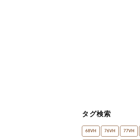
タグ検索
68VH
76VH
77VH