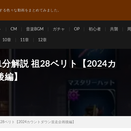
する色々な動画をまとめてみました。
ト
CM
音楽BGM
ガチャ
OP
初心者
共襲
10章
11章
12章
分解説 祖28ベリト【2024カ
後編】
祖28ベリト【2024カウントダウン並走企画後編】