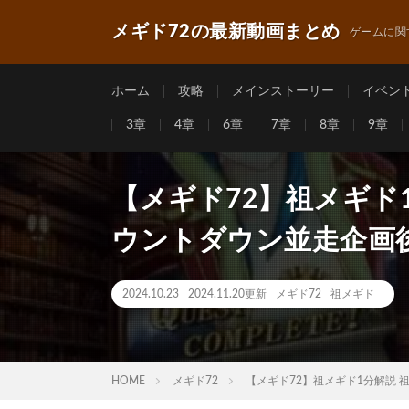
メギド72の最新動画まとめ
ゲームに関
ホーム
攻略
メインストーリー
イベン
3章
4章
6章
7章
8章
9章
【メギド72】祖メギド1
ウントダウン並走企画
2024.10.23
2024.11.20更新
メギド72
祖メギド
HOME
メギド72
【メギド72】祖メギド1分解説 