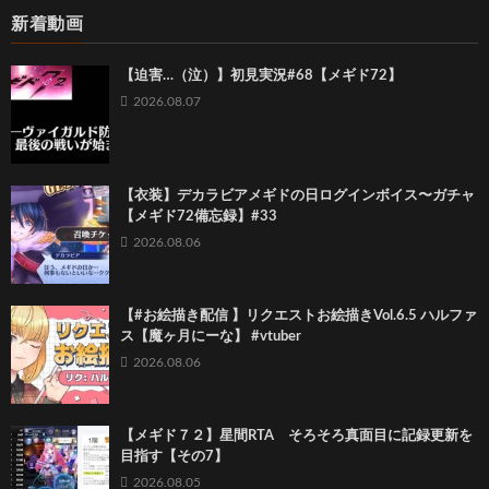
新着動画
【迫害…（泣）】初見実況#68【メギド72】
2026.08.07
【衣装】デカラビアメギドの日ログインボイス〜ガチャ
【メギド72備忘録】#33
2026.08.06
【#お絵描き配信 】リクエストお絵描きVol.6.5 ハルファ
ス【魔ヶ月にーな】 #vtuber
2026.08.06
【メギド７２】星間RTA そろそろ真面目に記録更新を
目指す【その7】
2026.08.05