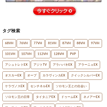
タグ検索
68VH
76VH
77VH
81VH
87VH
88VH
97VH
101VH
107VH
112VH
128VH
PVP
アシュトレトEX
アジトTV
アラハバキEX
アラーニェEX
オスカーEX
オーブ
カラヴィンカEX
クイックシルバーEX
ケラヴノスEX
センチネルEX
ソロモン王との出会い
ソロモン王の日常
タイタニアEX
ドゥームEX
ネメアーEX