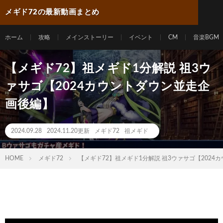
メギド72の最新動画まとめ
ホーム
攻略
メインストーリー
イベント
CM
音楽BGM
【メギド72】祖メギド1分解説 祖3ウ
ァサゴ【2024カウントダウン並走企
画後編】
2024.09.28
2024.11.20更新
メギド72
祖メギド
HOME
メギド72
【メギド72】祖メギド1分解説 祖3ウァサゴ【202