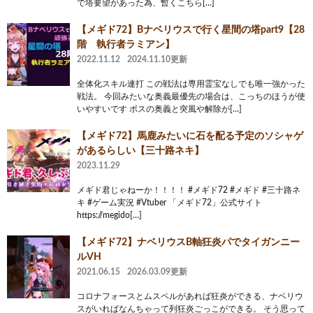
で塔要望があった為、暫くこちら[…]
【メギド72】Bナベリウスで行く星間の塔part9【28
階 執行者ラミアン】
2022.11.12
2024.11.10更新
全体化スキル連打 この戦法は専用霊宝なしでも唯一強かった
戦法。 今回みたいな奥義最優先の場合は、こっちのほうが使
いやすいです ボスの奥義と突風や解除が[…]
【メギド72】馬鹿みたいに石を配る予定のソシャゲ
があるらしい【三十路ネキ】
2023.11.29
メギド君じゃねーか！！！！ #メギド72 #メギド #三十路ネ
キ #ゲーム実況 #Vtuber 「メギド72」公式サイト
https://megido[…]
【メギド72】ナベリウスB軸狂炎パでタイガンニー
ルVH
2021.06.15
2026.03.09更新
コロナフォースとムスペルがあれば狂炎ができる、ナベリウ
スがいればなんちゃって列狂炎ごっこができる。 そう思って