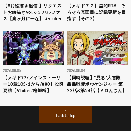
【#お絵描き配信 】リクエス
【メギド７２】星間RTA そ
トお絵描きVol.6.5 ハルファ
ろそろ真面目に記録更新を目
ス【魔ヶ月にーな】 #vtuber
指す【その7】
2026.08.05
2026.08.04
【メギド72/メインストーリ
【同時視聴】“見る”大冒険！
ー10章105-1から/#80】投降
轟轟戦隊ボウケンジャー 第
要請【Vtuber/樫城槌】
23話&第24話【ミロんさん】
Back to Top