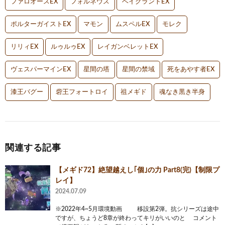
ファロオースEX
フォルネウス
ベイグラントEX
ポルターガイストEX
マモン
ムスペルEX
モレク
リリィEX
ルゥルゥEX
レイガンベレットEX
ヴェスパーマインEX
星間の塔
星間の禁域
死をあやす者EX
漆王バグー
砦王フォートロイ
祖メギド
魂なき黒き半身
関連する記事
【メギド72】絶望越えし｢個｣の力 Part8(完)【制限プ
レイ】
2024.07.09
※2022年4~5月環境動画 移設第2弾。抗シリーズは途中
ですが、ちょうど8章が終わってキリがいいのと コメント